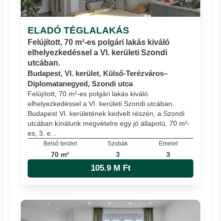
ELADÓ TÉGLALAKÁS
Felújított, 70 m²-es polgári lakás kiváló
elhelyezkedéssel a VI. kerületi Szondi
utcában.
Budapest, VI. kerület, Külső-Terézváros–
Diplomatanegyed, Szondi utca
Felújított, 70 m²-es polgári lakás kiváló
elhelyezkedéssel a VI. kerületi Szondi utcában.
Budapest VI. kerületének kedvelt részén, a Szondi
utcában kínálunk megvételre egy jó állapotú, 70 m²-
es, 3. e...
Belső terület
Szobák
Emelet
70 m²
3
3
105.9 M Ft