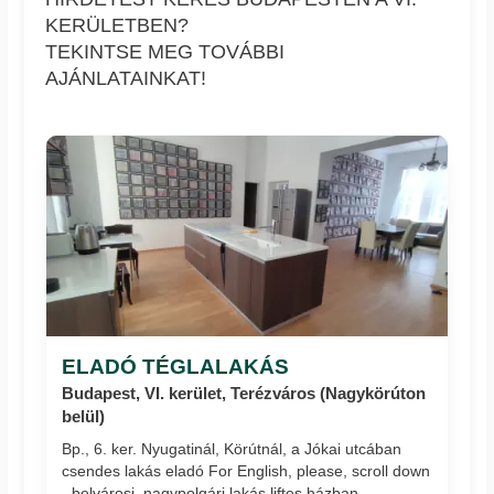
KERÜLETBEN?
TEKINTSE MEG TOVÁBBI
AJÁNLATAINKAT!
ELADÓ TÉGLALAKÁS
Budapest, VI. kerület, Terézváros (Nagykörúton
belül)
Bp., 6. ker. Nyugatinál, Körútnál, a Jókai utcában
csendes lakás eladó For English, please, scroll down
- belvárosi, nagypolgári lakás liftes házban -