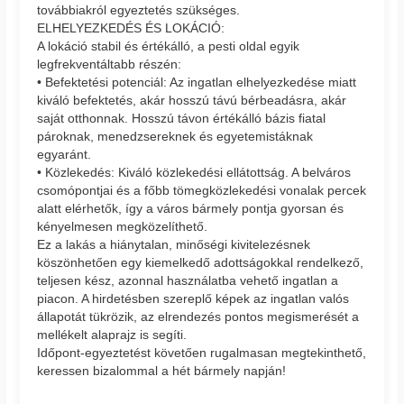
továbbiakról egyeztetés szükséges.
ELHELYEZKEDÉS ÉS LOKÁCIÓ:
A lokáció stabil és értékálló, a pesti oldal egyik
legfrekventáltabb részén:
• Befektetési potenciál: Az ingatlan elhelyezkedése miatt
kiváló befektetés, akár hosszú távú bérbeadásra, akár
saját otthonnak. Hosszú távon értékálló bázis fiatal
pároknak, menedzsereknek és egyetemistáknak
egyaránt.
• Közlekedés: Kiváló közlekedési ellátottság. A belváros
csomópontjai és a főbb tömegközlekedési vonalak percek
alatt elérhetők, így a város bármely pontja gyorsan és
kényelmesen megközelíthető.
Ez a lakás a hiánytalan, minőségi kivitelezésnek
köszönhetően egy kiemelkedő adottságokkal rendelkező,
teljesen kész, azonnal használatba vehető ingatlan a
piacon. A hirdetésben szereplő képek az ingatlan valós
állapotát tükrözik, az elrendezés pontos megismerését a
mellékelt alaprajz is segíti.
Időpont-egyeztetést követően rugalmasan megtekinthető,
keressen bizalommal a hét bármely napján!