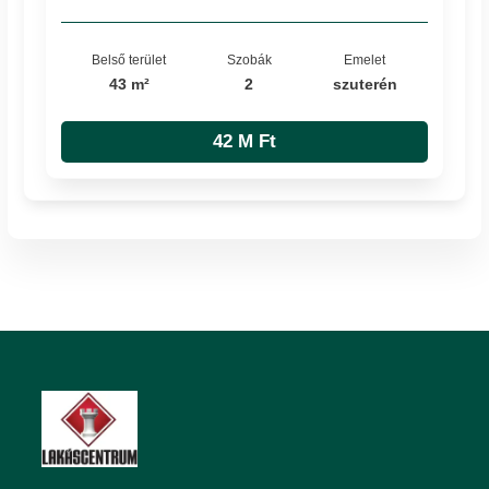
Belső terület
Szobák
Emelet
43 m²
2
szuterén
42 M Ft