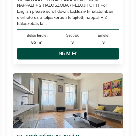
NAPPALI + 2 HÁLÓSZOBA • FELÚJÍTOTT! For
English please scroll down. Exkluzív kínálatomban
elérhető ez a teljeskörűen felújított, nappali + 2
hálószobás la...
Belső terület
Szobák
Emelet
65 m²
3
3
95 M Ft