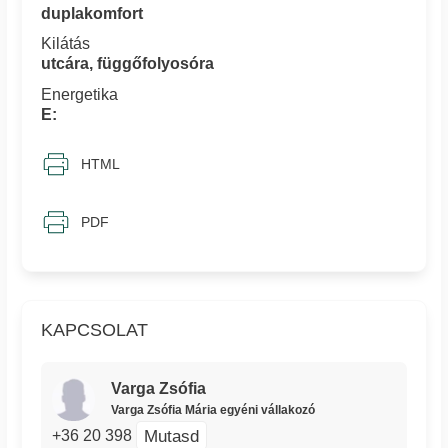
duplakomfort
Kilátás
utcára, függőfolyosóra
Energetika
E:
HTML
PDF
KAPCSOLAT
Varga Zsófia
Varga Zsófia Mária egyéni vállakozó
Mutasd
+36 20 398