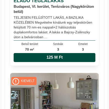
ELADÓ TÉGLALAKÁS
Budapest, VI. kerület, Terézváros (Nagykörúton
belül)
TELJESEN FELÚJÍTOTT LAKÁS, A BAZILIKA
KÖZELÉBEN Megvételre kínálunk egy teljeskörűen
felújított 70 nm-es nappali+2 hálószobás
duplakomfortos lakást. A lakás a Bajcsy-Zsilinszky
úton a belvárosban ...
Belső terület
Szobák
Emelet
70 m²
3
3
125 M Ft
KIEMELT