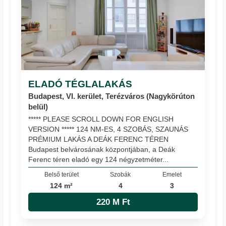
ELADÓ TÉGLALAKÁS
Budapest, VI. kerület, Terézváros (Nagykörúton
belül)
***** PLEASE SCROLL DOWN FOR ENGLISH
VERSION ***** 124 NM-ES, 4 SZOBÁS, SZAUNÁS
PRÉMIUM LAKÁS A DEÁK FERENC TÉREN
Budapest belvárosának központjában, a Deák
Ferenc téren eladó egy 124 négyzetméter...
Belső terület
Szobák
Emelet
124 m²
4
3
220 M Ft