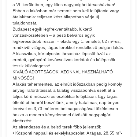
a VI. kerületben, egy liftes nagypolgári társasházban!
Ebben a lakásban már semmit sem kell felújítania vagy
átalakítania: teljesen kész állapotban várja új
tulajdonosát.
Budapest egyik legfrekventáltabb, lüktető
vonzáskörzetében – a pesti belváros egyik
legkeresettebb részén – eladó egy 1. emeleti, 82 m²-es,
rendkívül világos, tágas terekkel rendelkező polgári lakás.
A klasszikus, körfolyosós társasház lépcsőházát az
eredeti, gyönyörű kovácsoltvas korlátok és kőlépcsők
teszik különlegessé.
KIVÁLÓ ADOTTSÁGOK, AZONNAL HASZNÁLHATÓ
MINŐSÉG!
A lakás tehermentes, az elmúlt időszakban pedig komoly
anyagi ráfordítással, a falakig visszabontva esett át a
teljes körű műszaki és esztétikai felújításon. Egy tágas,
élhető otthonról beszélünk, amely hatalmas, napfényes
tereivel és 3,73 méteres belmagasságával tökéletesen
hozza a modern kényelemmel ötvözött nagypolgári
életérzést.
Az elrendezés és a belső terek főbb jellemzői:
• Központi nappali és erkélykapcsolat: A tágas, 28,55 m²-