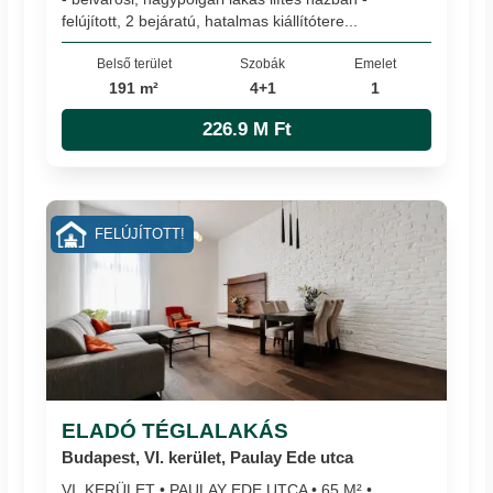
felújított, 2 bejáratú, hatalmas kiállítótere...
Belső terület
Szobák
Emelet
191 m²
4+1
1
226.9 M Ft
FELÚJÍTOTT!
ELADÓ TÉGLALAKÁS
Budapest, VI. kerület, Paulay Ede utca
VI. KERÜLET • PAULAY EDE UTCA • 65 M² •