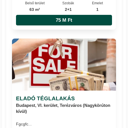
Belső terület
Szobák
Emelet
63 m²
2+1
1
75 M Ft
ELADÓ TÉGLALAKÁS
Budapest, VI. kerület, Terézváros (Nagykörúton
kívül)
Fgcgfc...