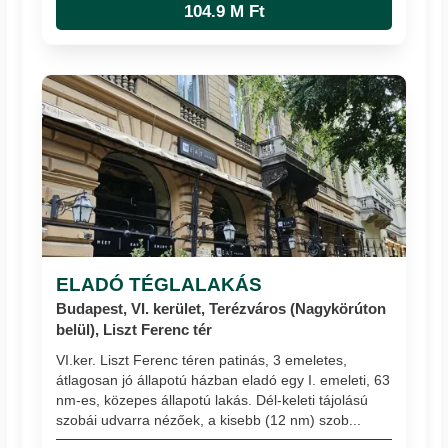
104.9 M Ft
ELADÓ TÉGLALAKÁS
Budapest, VI. kerület, Terézváros (Nagykörúton
belül), Liszt Ferenc tér
VI.ker. Liszt Ferenc téren patinás, 3 emeletes,
átlagosan jó állapotú házban eladó egy I. emeleti, 63
nm-es, közepes állapotú lakás. Dél-keleti tájolású
szobái udvarra nézőek, a kisebb (12 nm) szob...