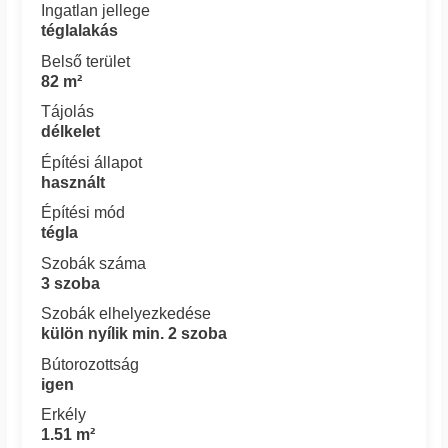
Ingatlan jellege
téglalakás
Belső terület
82 m²
Tájolás
délkelet
Építési állapot
használt
Építési mód
tégla
Szobák száma
3 szoba
Szobák elhelyezkedése
külön nyílik min. 2 szoba
Bútorozottság
igen
Erkély
1.51 m²