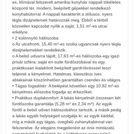
es, klímával felszerelt amerikai konyhás nappali tökéletes
központi tér, modern, beépített gépekkel rendelkező
konyhabútorral. A nappali karakterét a stílusos, nyers
tégla dizájnelemek határozzák meg. Ebből a térből
közvetlen kapcsolat nyílik a saját, 1,51 m²-es utcai
erkélyre.
• 2 különnyíló hálószoba:
o Az utcafronti, 15,40 m²-es szoba ugyancsak nyers tégla
dizájnelemekkel rendelkezik.
o A belső udvarra tájolt, 17,63 m²-es hálószoba egy igazi
privát szféra: saját en-suite fürdőszobával és egy
praktikusan kialakított beépített gardróbrésszel teszi
teljessé a kényelmet. Hatalmas, klasszikus íves
ablakainak köszönhetően garantáltan csendes és világos.
• Tágas fogadótér: A belépést követően egy 10,92 m²-es
kényelmes előszoba fogadja az érkezőket.
• Praktikus duplakomfort: A lakás kényelmét összesen két
fürdőszoba garantálja (5,28 m² és 2,34 m²). Az egyik
fürdő a belső udvari hálószobához tartozik, a másik pedig
a lakás egyéb helyiségeit szolgálja ki; az egyik káddal,
míg a másik egy tágas, üvegfalú zuhanykabinnal van
felszerelve. Az elegáns megjelenést az ónix mintázatú
nagyméretű burkolatok és a különleges arany színű