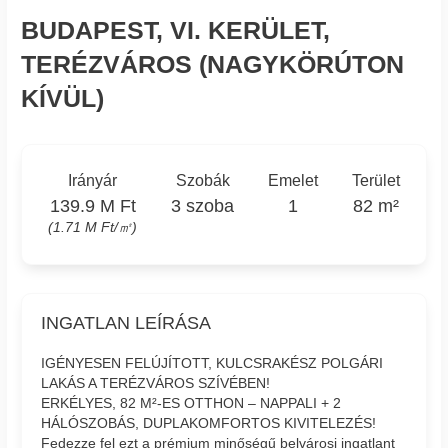
BUDAPEST, VI. KERÜLET,
TERÉZVÁROS (NAGYKÖRÚTON
KÍVÜL)
Irányár
Szobák
Emelet
Terület
139.9 M Ft
3 szoba
1
82 m²
(1.71 M Ft/㎡)
INGATLAN LEÍRÁSA
IGÉNYESEN FELÚJÍTOTT, KULCSRAKÉSZ POLGÁRI
LAKÁS A TERÉZVÁROS SZÍVÉBEN!
ERKÉLYES, 82 M²-ES OTTHON – NAPPALI + 2
HÁLÓSZOBÁS, DUPLAKOMFORTOS KIVITELEZÉS!
Fedezze fel ezt a prémium minőségű belvárosi ingatlant