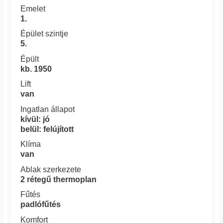
Emelet
1.
Épület szintje
5.
Épült
kb. 1950
Lift
van
Ingatlan állapot
kívül: jó
belül: felújított
Klíma
van
Ablak szerkezete
2 rétegű thermoplan
Fűtés
padlófűtés
Komfort