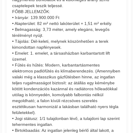
csaptelepek teszik teljessé.
FŐBB JELLEMZŐK:
• Irányár: 139.900.000 Ft
• Alapterület: 82 m² nettó lakóterület + 1,51 m² erkély.
• Belmagasság: 3,73 méter, amely elegáns, levegős
térélményt nyújt.
• Tájolás: Dél-keleti, melynek köszönhetően a terek
kimondottan napfényesek.
• Emelet: 1. emelet, a társasházban karbantartott lift
üzemel.
• Fűtés és hűtés: Modern, karbantartásmentes
elektromos padlófűtés és klímaberendezés. (Amennyiben
valaki még a klasszikus gázfűtésben hinne, az ingatlan
teljes rugalmasságot biztosít: az átállás egy kéménybe
kötött kondenzációs kazánnal és radiátoros hőleadókkal
utólag is könnyedén, komolyabb falbontás nélkül
megoldható; a falon kívüli rézcsöves szerelés
esztétikusan harmonizál a lakásban található nyers tégla
felületekkel).
• Jogi státusz: 1/1 tulajdonban lévő, a tulajdoni lap szerint
tehermentes ingatlan.
• Birtokbaadás: Az ingatlan jelenleg bérlő által lakott, a