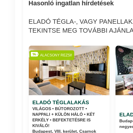
Hasonló ingatlan hírdetések
ELADÓ TÉGLA-, VAGY PANELLAK
TEKINTSE MEG TOVÁBBI AJÁNLA
ALACSONY REZSI!
ELADÓ TÉGLALAKÁS
VILÁGOS • BÚTOROZOTT •
ELA
NAPPALI + KÜLÖN HÁLÓ • KÉT
ERKÉLY • BEFEKTETÉSRE IS
Budape
KIVÁLÓ!
negye
Budapest, VIII. kerület, Csarnok