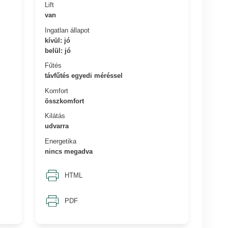
Lift
van
Ingatlan állapot
kívül: jó
belül: jó
Fűtés
távfűtés egyedi méréssel
Komfort
összkomfort
Kilátás
udvarra
Energetika
nincs megadva
HTML
PDF