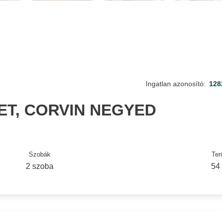
Ingatlan azonosító:
128
LET, CORVIN NEGYED
Szobák
Ter
2 szoba
54