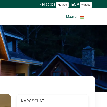
+36-30-328-
info@
Mutasd
Mutasd
Magyar
KAPCSOLAT