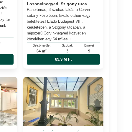
az
Losoncinegyed, Szigony utca
sztás
Panorámás, 3 szobás lakás a Corvin
!
sétány közelében, kiváló otthon vagy
zy tér
befektetés! Eladó Budapest VIII.
lunk
kerületében, a Szigony utcában, a
népszerű Corvin-negyed közvetlen
közelében egy 64 m²-es + ...
t
Belső terület
Szobák
Emelet
64 m²
3
9
89.9 M Ft