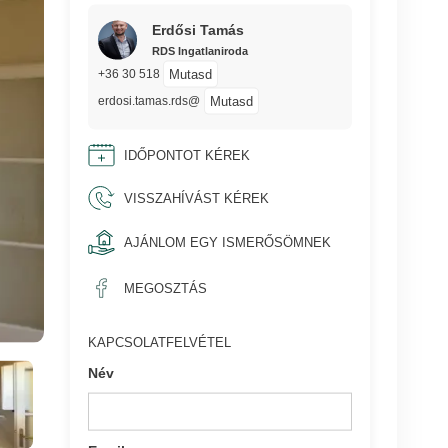
Erdősi Tamás
RDS Ingatlaniroda
Mutasd
+36 30 518
Mutasd
erdosi.tamas.rds@
IDŐPONTOT KÉREK
VISSZAHÍVÁST KÉREK
AJÁNLOM EGY ISMERŐSÖMNEK
MEGOSZTÁS
KAPCSOLATFELVÉTEL
Név