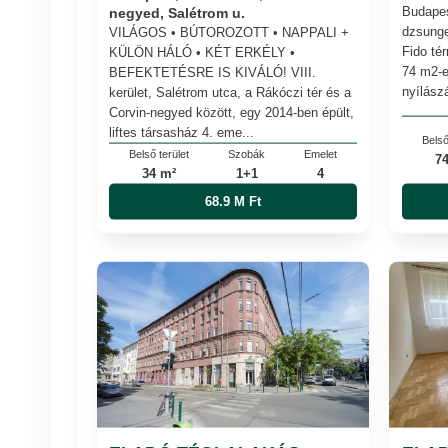
Budapes
negyed, Salétrom u.
dzsunge
VILÁGOS • BÚTOROZOTT • NAPPALI +
Fido té
KÜLÖN HÁLÓ • KÉT ERKÉLY •
74 m2-es
BEFEKTETÉSRE IS KIVÁLÓ! VIII.
nyílászá
kerület, Salétrom utca, a Rákóczi tér és a
Corvin-negyed között, egy 2014-ben épült,
liftes társasház 4. eme...
Belső
Belső terület
Szobák
Emelet
7
34 m²
1+1
4
68.9 M Ft