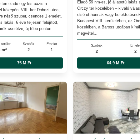
Eladó 59 nm-es, jó állapotú lakás 
ten eladó egy kis oázis a
Orczy tér közelében – kiváló vála
l közepén. VIII. ker Dobozi utca,
első otthonnak vagy befektetésnek
rre néző szuper, csendes 1 emelet,
Budapest VIII. kerületében, az Orc
 lakás. 6 éve teljesen felújított,
közelében, a Baross utcában kíná
rók cserélve, új több ponton ...
megvétel...
 terület
Szobák
Emelet
Szobák
Emele
4 m²
2
1
2
2
75 M Ft
64.9 M Ft