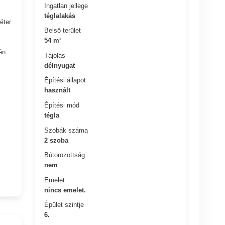
Ingatlan jellege
téglalakás
éter
Belső terület
54 m²
én
Tájolás
délnyugat
Építési állapot
használt
Építési mód
tégla
Szobák száma
2 szoba
Bútorozottság
nem
Emelet
nincs emelet.
Épület szintje
6.