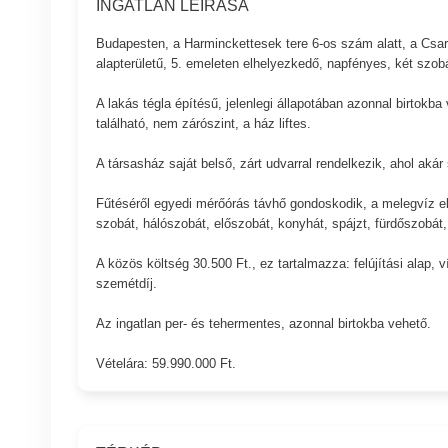
INGATLAN LEÍRÁSA
Budapesten, a Harminckettesek tere 6-os szám alatt, a Csa
alapterületű, 5. emeleten elhelyezkedő, napfényes, két szob
A lakás tégla építésű, jelenlegi állapotában azonnal birtokb
található, nem zárószint, a ház liftes.
A társasház saját belső, zárt udvarral rendelkezik, ahol akár 
Fűtéséről egyedi mérőórás távhő gondoskodik, a melegvíz ell
szobát, hálószobát, előszobát, konyhát, spájzt, fürdőszobát,
A közös költség 30.500 Ft., ez tartalmazza: felújítási alap, v
szemétdíj.
Az ingatlan per- és tehermentes, azonnal birtokba vehető.
Vételára: 59.990.000 Ft.