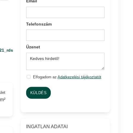
Email
Telefonszám
Üzenet
21_rds
Elfogadom az
Adatkezelési tájékoztatót
ület
KÜLDÉS
 m²
INGATLAN ADATAI