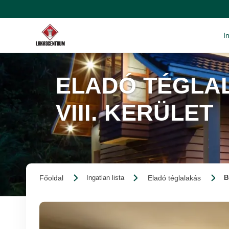
I
ELADÓ TÉGLAL
VIII. KERÜLET
Főoldal
Eladó téglalakás
Ingatlan lista
B