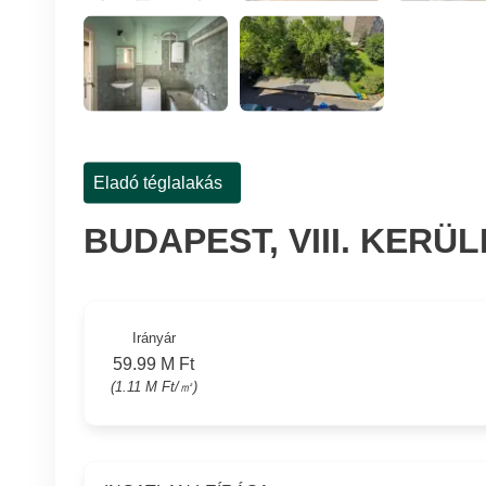
Eladó téglalakás
BUDAPEST, VIII. KERÜ
Irányár
59.99 M Ft
(1.11 M Ft/㎡)