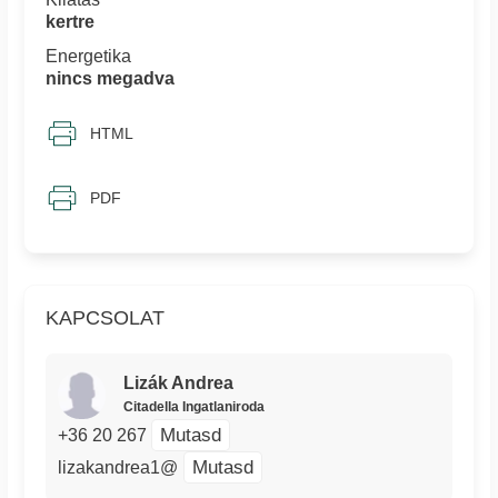
kertre
Energetika
nincs megadva
HTML
PDF
KAPCSOLAT
Lizák Andrea
Citadella Ingatlaniroda
Mutasd
+36 20 267
Mutasd
lizakandrea1@