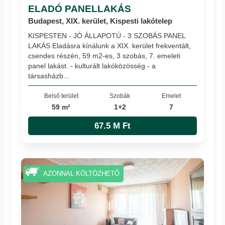
ELADÓ PANELLAKÁS
Budapest, XIX. kerület, Kispesti lakótelep
KISPESTEN - JÓ ÁLLAPOTÚ - 3 SZOBÁS PANEL
LAKÁS Eladásra kínálunk a XIX. kerület frekventált,
csendes részén, 59 m2-es, 3 szobás, 7. emeleti
panel lakást. - kulturált lakóközösség - a
társasházb...
Belső terület
Szobák
Emelet
59 m²
1+2
7
67.5 M Ft
AZONNAL KÖLTÖZHETŐ