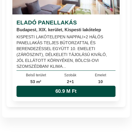
ELADÓ PANELLAKÁS
Budapest, XIX. kerület, Kispesti lakótelep
KISPESTI LAKÓTELEPEN NAPPALI+2 HÁLÓS
PANELLAKÁS TELJES BÚTORZATTAL ÉS
BERENDEZÉSSEL EGYÜTT 10. EMELETI
(ZÁRÓSZINT), DÉLKELETI TÁJOLÁSÚ KIVÁLÓ,
JÓL ELLÁTOTT KÖRNYÉKEN, BÖLCSI-OVI
SZOMSZÉDBAN! KLIMA...
Belső terület
Szobák
Emelet
53 m²
2+1
10
60.9 M Ft