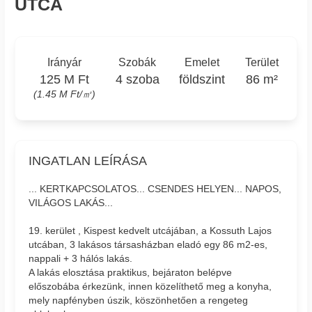
UTCA
Irányár
Szobák
Emelet
Terület
125 M Ft
4 szoba
földszint
86 m²
(1.45 M Ft/㎡)
INGATLAN LEÍRÁSA
... KERTKAPCSOLATOS... CSENDES HELYEN... NAPOS,
VILÁGOS LAKÁS...
19. kerület , Kispest kedvelt utcájában, a Kossuth Lajos
utcában, 3 lakásos társasházban eladó egy 86 m2-es,
nappali + 3 hálós lakás.
A lakás elosztása praktikus, bejáraton belépve
előszobába érkezünk, innen közelíthető meg a konyha,
mely napfényben úszik, köszönhetően a rengeteg