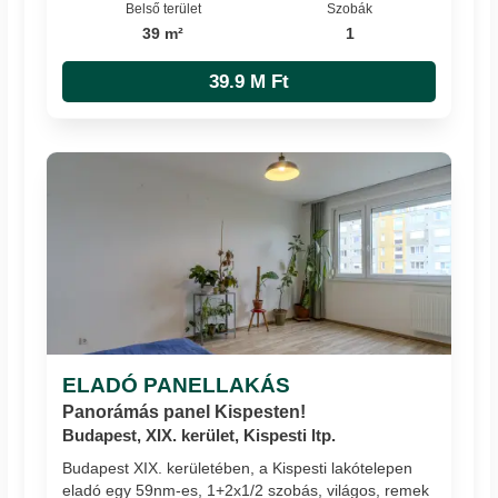
Belső terület
Szobák
39 m²
1
39.9 M Ft
ELADÓ PANELLAKÁS
Panorámás panel Kispesten!
Budapest, XIX. kerület, Kispesti ltp.
Budapest XIX. kerületében, a Kispesti lakótelepen
eladó egy 59nm-es, 1+2x1/2 szobás, világos, remek