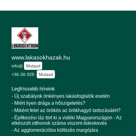
www.lakasokhazak.hu
info@
Mutasd
+36-30-328-
Mutasd
Legfrissebb híreink
- Új szabályok önkényes lakásfoglalók esetén
- Miért ilyen drága a hőszigetelés?
- Miként felel az örökös az örökhagyó tartozásáért?
- Építkezési láz tört ki a vidéki Magyarországon - Az
elkészült otthonok száma viszont édeskevés
- Az agglomerációba költözés margójára