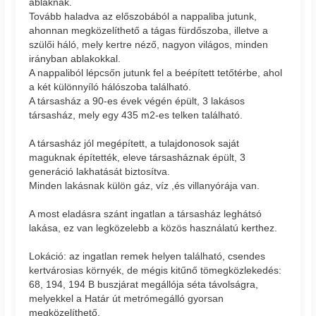
ablaknak.
Tovább haladva az előszobából a nappaliba jutunk,
ahonnan megközelíthető a tágas fürdőszoba, illetve a
szülői háló, mely kertre néző, nagyon világos, minden
irányban ablakokkal.
A nappaliból lépcsőn jutunk fel a beépített tetőtérbe, ahol
a két különnyíló hálószoba található.
A társasház a 90-es évek végén épült, 3 lakásos
társasház, mely egy 435 m2-es telken található.
A társasház jól megépített, a tulajdonosok saját
maguknak építették, eleve társasháznak épült, 3
generáció lakhatását biztosítva.
Minden lakásnak külön gáz, víz ,és villanyórája van.
A most eladásra szánt ingatlan a társasház leghátsó
lakása, ez van legközelebb a közös használatú kerthez.
Lokáció: az ingatlan remek helyen található, csendes
kertvárosias környék, de mégis kitűnő tömegközlekedés:
68, 194, 194 B buszjárat megállója séta távolságra,
melyekkel a Határ út metrómegálló gyorsan
megközelíthető.