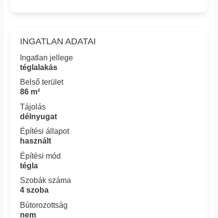
INGATLAN ADATAI
Ingatlan jellege
téglalakás
Belső terület
86 m²
Tájolás
délnyugat
Építési állapot
használt
Építési mód
tégla
Szobák száma
4 szoba
Bútorozottság
nem