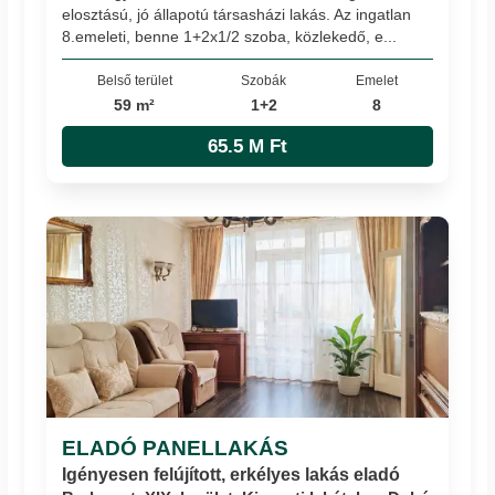
elosztású, jó állapotú társasházi lakás. Az ingatlan
8.emeleti, benne 1+2x1/2 szoba, közlekedő, e...
Belső terület
Szobák
Emelet
59 m²
1+2
8
65.5 M Ft
ELADÓ PANELLAKÁS
Igényesen felújított, erkélyes lakás eladó