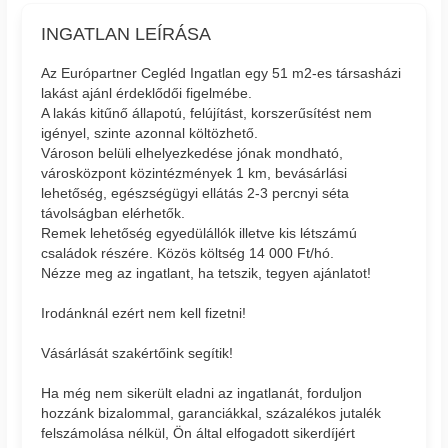
INGATLAN LEÍRÁSA
Az Európartner Cegléd Ingatlan egy 51 m2-es társasházi
lakást ajánl érdeklődői figelmébe.
A lakás kitűnő állapotú, felújítást, korszerűsítést nem
igényel, szinte azonnal költözhető.
Városon belüli elhelyezkedése jónak mondható,
városközpont közintézmények 1 km, bevásárlási
lehetőség, egészségügyi ellátás 2-3 percnyi séta
távolságban elérhetők.
Remek lehetőség egyedülállók illetve kis létszámú
családok részére. Közös költség 14 000 Ft/hó.
Nézze meg az ingatlant, ha tetszik, tegyen ajánlatot!
Irodánknál ezért nem kell fizetni!
Vásárlását szakértőink segítik!
Ha még nem sikerült eladni az ingatlanát, forduljon
hozzánk bizalommal, garanciákkal, százalékos jutalék
felszámolása nélkül, Ön által elfogadott sikerdíjért