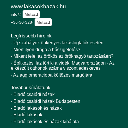
www.lakasokhazak.hu
info@
Mutasd
+36-30-328-
Mutasd
Legfrissebb híreink
- Új szabályok önkényes lakásfoglalók esetén
- Miért ilyen drága a hőszigetelés?
- Miként felel az örökös az örökhagyó tartozásáért?
- Építkezési láz tört ki a vidéki Magyarországon - Az
elkészült otthonok száma viszont édeskevés
- Az agglomerációba költözés margójára
További kínálatunk
- Eladó családi házak
- Eladó családi házak Budapesten
- Eladó lakások és házak
- Eladó lakások
- Eladó lakások és házak kínálata