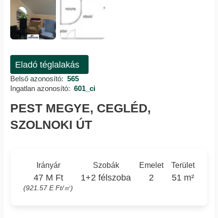
Eladó téglalakás
Belső azonosító:
565
Ingatlan azonosító:
601_ci
PEST MEGYE, CEGLÉD,
SZOLNOKI ÚT
Irányár
Szobák
Emelet
Terület
47 M Ft
1+2 félszoba
2
51 m²
(921.57 E Ft/㎡)