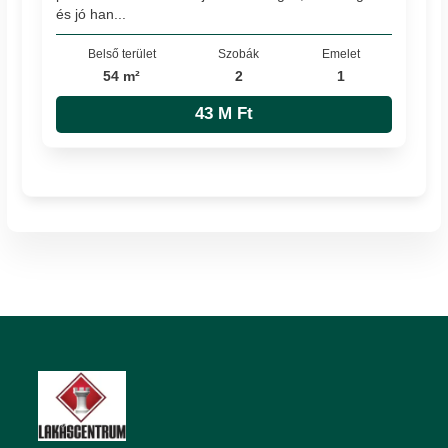
és jó han...
Belső terület
Szobák
Emelet
54 m²
2
1
43 M Ft