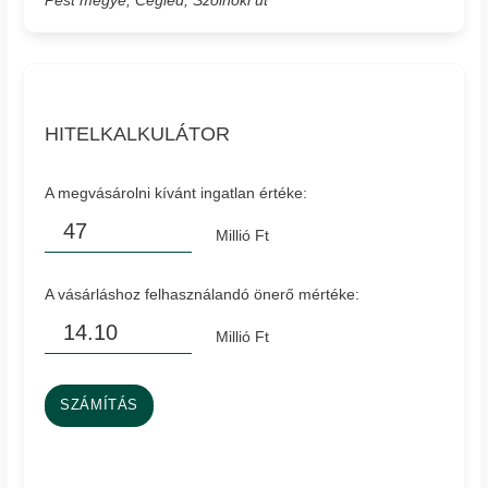
Pest megye, Cegléd, Szolnoki út
HITELKALKULÁTOR
A megvásárolni kívánt ingatlan értéke:
Millió Ft
A vásárláshoz felhasználandó önerő mértéke:
Millió Ft
SZÁMÍTÁS