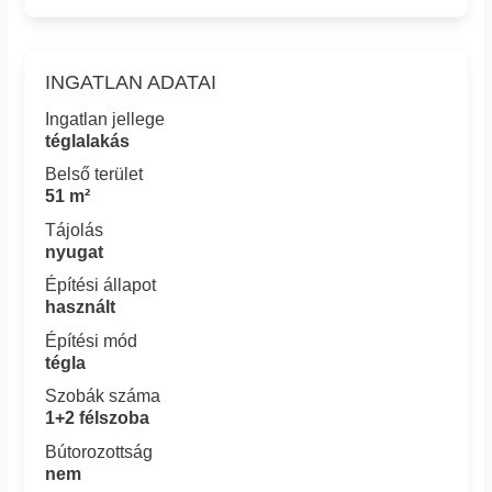
INGATLAN ADATAI
Ingatlan jellege
téglalakás
Belső terület
51 m²
Tájolás
nyugat
Építési állapot
használt
Építési mód
tégla
Szobák száma
1+2 félszoba
Bútorozottság
nem