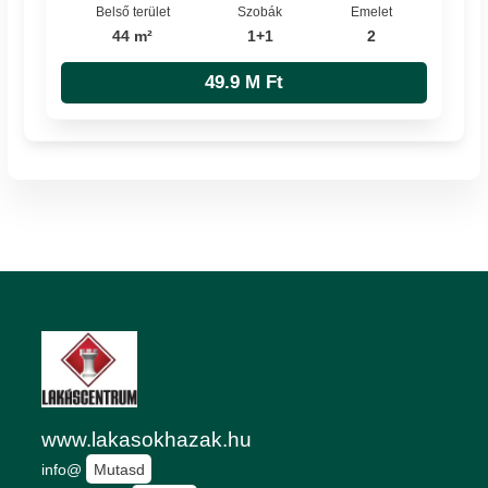
Belső terület
Szobák
Emelet
44 m²
1+1
2
49.9 M Ft
www.lakasokhazak.hu
info@
Mutasd