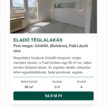
ELADÓ TÉGLALAKÁS
Pest megye, Gödöllő, (Belváros), Paál László
utca
Megvételre kínálunk Gödöllő központi, mégis
csendes részén, a Paál közben egy 40 m²-es, teljes
körűen felújított lakást. Az ingatlan ideális választás
lehet egyedülállóknak, fiatal pároknak, egyete...
Belső terület
Szobák
Emelet
40 m²
1+1
4
54.9 M Ft