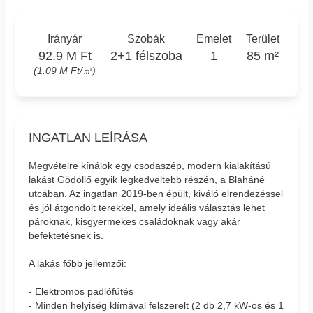
Irányár
Szobák
Emelet
Terület
92.9 M Ft
2+1 félszoba
1
85 m²
(1.09 M Ft/㎡)
INGATLAN LEÍRÁSA
Megvételre kínálok egy csodaszép, modern kialakítású
lakást Gödöllő egyik legkedveltebb részén, a Blaháné
utcában. Az ingatlan 2019-ben épült, kiváló elrendezéssel
és jól átgondolt terekkel, amely ideális választás lehet
pároknak, kisgyermekes családoknak vagy akár
befektetésnek is.
A lakás főbb jellemzői:
- Elektromos padlófűtés
- Minden helyiség klímával felszerelt (2 db 2,7 kW-os és 1