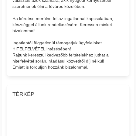
választás azok számára, akik nyugodt környezetben
szeretnének élni a főváros közelében.
Ha kérdése merülne fel az ingatlannal kapcsolatban,
készséggel állunk rendelkezésére. Keressen minket
bizalommal!
Ingatlantól függetlenül támogatjuk ügyfeleinket
HITELFELVÉTEL intézésében!
Rajtunk keresztül kedvezőbb feltételekhez juthat a
hitelfelvétel során, ráadásul közvetítői díj nélkül!
Emiatt is forduljon hozzánk bizalommal.
TÉRKÉP