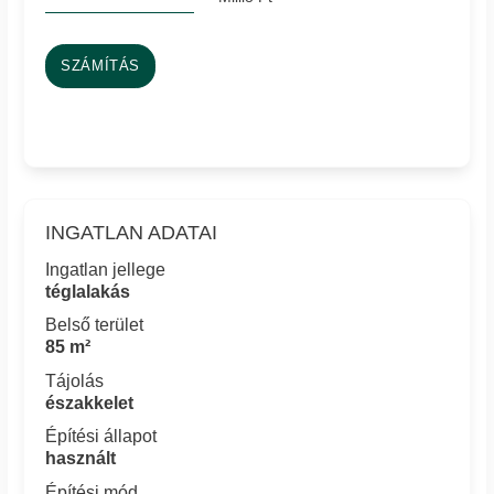
SZÁMÍTÁS
INGATLAN ADATAI
Ingatlan jellege
téglalakás
Belső terület
85 m²
Tájolás
északkelet
Építési állapot
használt
Építési mód