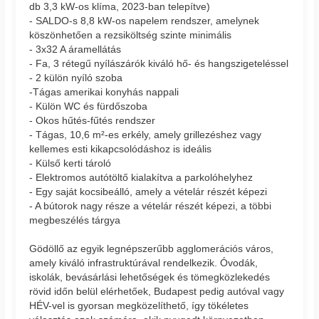
db 3,3 kW-os klíma, 2023-ban telepítve)
- SALDO-s 8,8 kW-os napelem rendszer, amelynek
köszönhetően a rezsiköltség szinte minimális
- 3x32 A áramellátás
- Fa, 3 rétegű nyílászárók kiváló hő- és hangszigeteléssel
- 2 külön nyíló szoba
-Tágas amerikai konyhás nappali
- Külön WC és fürdőszoba
- Okos hűtés-fűtés rendszer
- Tágas, 10,6 m²-es erkély, amely grillezéshez vagy
kellemes esti kikapcsolódáshoz is ideális
- Külső kerti tároló
- Elektromos autótöltő kialakítva a parkolóhelyhez
- Egy saját kocsibeálló, amely a vételár részét képezi
- A bútorok nagy része a vételár részét képezi, a többi
megbeszélés tárgya
Gödöllő az egyik legnépszerűbb agglomerációs város,
amely kiváló infrastruktúrával rendelkezik. Óvodák,
iskolák, bevásárlási lehetőségek és tömegközlekedés
rövid időn belül elérhetőek, Budapest pedig autóval vagy
HÉV-vel is gyorsan megközelíthető, így tökéletes