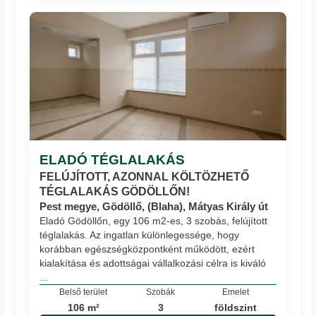
ELADÓ TÉGLALAKÁS
FELÚJÍTOTT, AZONNAL KÖLTÖZHETŐ
TÉGLALAKÁS GÖDÖLLŐN!
Pest megye, Gödöllő, (Blaha), Mátyas Király út
Eladó Gödöllőn, egy 106 m2-es, 3 szobás, felújított
téglalakás. Az ingatlan különlegessége, hogy
korábban egészségközpontként működött, ezért
kialakítása és adottságai vállalkozási célra is kiváló
...
Belső terület
Szobák
Emelet
106 m²
3
földszint