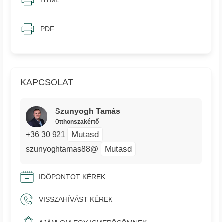
HTML
PDF
KAPCSOLAT
Szunyogh Tamás
Otthonszakértő
Mutasd
+36 30 921
Mutasd
szunyoghtamas88@
IDŐPONTOT KÉREK
VISSZAHÍVÁST KÉREK