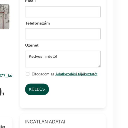
Email
Telefonszám
Üzenet
Elfogadom az
Adatkezelési tájékoztatót
377_ko
,
KÜLDÉS
INGATLAN ADATAI
ület