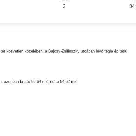
2
84
r közvetlen közelében, a Bajcsy-Zsilinszky utcában lévő tégla építésű
rint azonban bruttó 86,64 m2, nettó 84,52 m2.