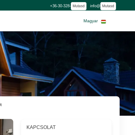
+36-30-328-
info@
Mutasd
Mutasd
Magyar
t
KAPCSOLAT