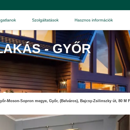
ngatlanok
Szolgáltatások
Hasznos információk
LAKÁS - GYŐR
yőr-Moson-Sopron megye, Győr, (Belváros), Bajcsy-Zsilinszky út, 80 M F