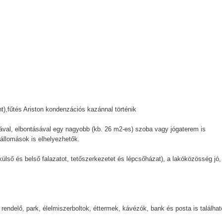
nt),fűtés Ariston kondenzációs kazánnal történik
ásával, elbontásával egy nagyobb (kb. 26 m2-es) szoba vagy jógaterem is
aállomások is elhelyezhetők.
 külső és belső falazatot, tetőszerkezetet és lépcsőházat), a lakóközösség jó,
 rendelő, park, élelmiszerboltok, éttermek, kávézók, bank és posta is találhat