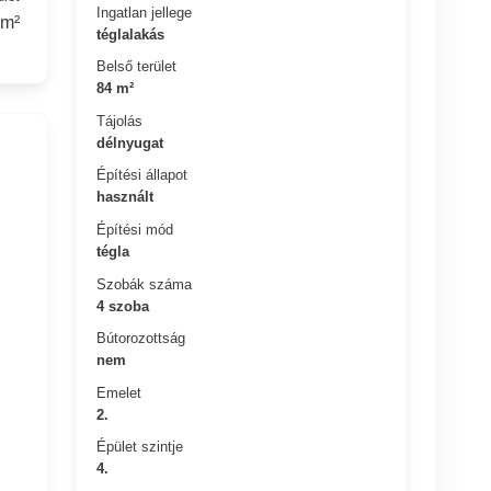
Ingatlan jellege
 m²
téglalakás
Belső terület
84 m²
Tájolás
délnyugat
Építési állapot
használt
Építési mód
tégla
Szobák száma
4 szoba
Bútorozottság
nem
Emelet
2.
Épület szintje
4.