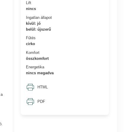
Lift
nincs
Ingatlan állapot
kívül: jó
belül: újszerű
Fűtés
cirko
Komfort
összkomfort
Energetika
nincs megadva
HTML
 a
PDF
ó.