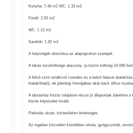
Konyha: 7.40 m2 WC: 1.33 m2
Fürdő: 2.82 m2
WC: 1.12 m2
Gardrób: 1.92 m2
A helyiségek elosztása az alaprajzokon szerepel.
A lakás rezsiköltsége alacsony, (a közös költség 14.000 fori
A felső szint rendkívül csendes és a belső falazat átalakít
kialakítható), de jelenlegi formájában akár back office munk
A társasház közös tulajdonú részei jó állapotúak (ideértve a
közös képviselet kiváló.
Parkolás utcán, közterületen lehetséges.
Az ingatlan közvetlen közelében iskola, gyógyszertár, orvosi