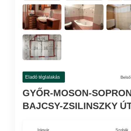
Eladó téglalakás
Belső
GYŐR-MOSON-SOPRON 
BAJCSY-ZSILINSZKY Ú
Irányár
Szobák