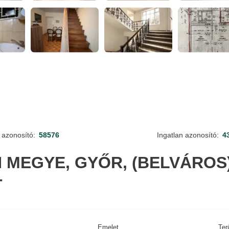
 azonosító:
58576
Ingatlan azonosító:
4
MEGYE, GYŐR, (BELVÁROS)
T
Emelet
Ter