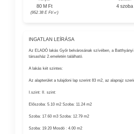
80 M Ft
4 szoba
(952.38 E Ft/㎡)
INGATLAN LEÍRÁSA
Az ELADÓ lakás Győr belvárosának szívében, a Batthyányi té
társasház 2.emeletén található.
A lakás két szintes:
Az alapterület a tulajdoni lap szerint 83 m2, az alaprajz sze
I.szint: II. szint:
Előszoba: 5.10 m2 Szoba: 11.24 m2
Szoba: 17.60 m3 Szoba: 12.79 m2
Szoba: 19.20 Mosdó : 4.00 m2