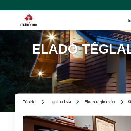
I
ELADÓ TÉGLA
Főoldal
Eladó téglalakás
Ingatlan lista
G