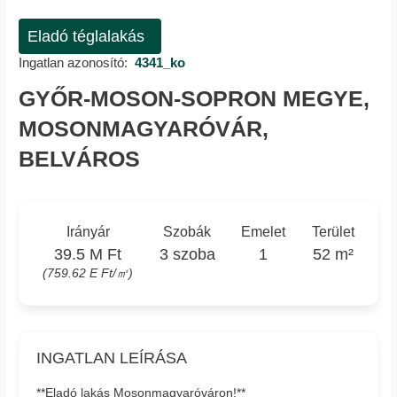
Eladó téglalakás
Ingatlan azonosító:
4341_ko
GYŐR-MOSON-SOPRON MEGYE,
MOSONMAGYARÓVÁR,
BELVÁROS
Irányár
Szobák
Emelet
Terület
39.5 M Ft
3 szoba
1
52 m²
(759.62 E Ft/㎡)
INGATLAN LEÍRÁSA
**Eladó lakás Mosonmagyaróváron!**