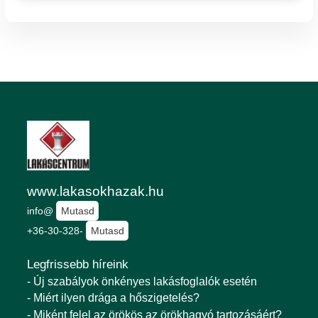
www.lakasokhazak.hu
info@
Mutasd
+36-30-328-
Mutasd
Legfrissebb híreink
- Új szabályok önkényes lakásfoglalók esetén
- Miért ilyen drága a hőszigetelés?
- Miként felel az örökös az örökhagyó tartozásáért?