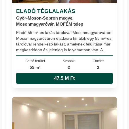
ELADÓ TÉGLALAKÁS
Győr-Moson-Sopron megye,
Mosonmagyaróvár, MOFÉM telep
Eladó 55 m²-es lakás tárolóval Mosonmagyaróváron!
Mosonmagyaróváron eladásra kínálok egy 55 m²-es,
tárolóval rendelkező lakást, amelynek felújítása már
megkezdődött és jelenleg is folyamatban van. A...
Belső terület
Szobák
Emelet
55 m²
2
2
47.5 M Ft