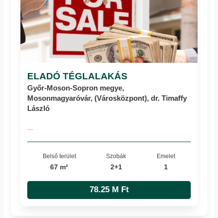
ELADÓ TÉGLALAKÁS
Győr-Moson-Sopron megye,
Mosonmagyaróvár, (Városközpont), dr. Timaffy
László
...
Belső terület
Szobák
Emelet
67 m²
2+1
1
78.25 M Ft