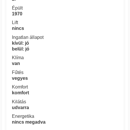
Épült
1970
Lift
nincs
Ingatlan állapot
kívül: jó
belül: jó
Klíma
van
Fűtés
vegyes
Komfort
komfort
Kilátás
udvarra
Energetika
nincs megadva