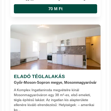
70 M Ft
ELADÓ TÉGLALAKÁS
Győr-Moson-Sopron megye, Mosonmagyaróvár
A Komplex Ingatlaniroda megvételre kínál
Mosonmagyaróváron egy 38 m²-es, első emeleti,
tégla építésű lakást. Az ingatlan kis alapterülete
ellenére kiváló elrendezésű: Helyiségek: – amerikai
ko...