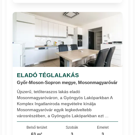
ELADÓ TÉGLALAKÁS
Győr-Moson-Sopron megye, Mosonmagyaróvár
Újszerű, tetőteraszos lakás eladó
Mosonmagyaróváron, a Gyöngyös Lakóparkban A
Komplex Ingatlaniroda megvételre kínálja
Mosonmagyaróvár egyik legkedveltebb
városrészében, a Gyöngyös Lakóparkban ezt ...
Belső terület
Szobák
Emelet
63 m²
3
3