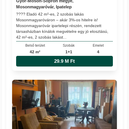
Győr-Moson-Sopron megye,
Mosonmagyaróvár, Ipatelep
???? Eladó 42 m²-es, 2 szobás lakás
Mosonmagyaróváron – akár 3%-os hitelre is!
Mosonmagyaróvár ipartelepi részén, rendezett
társasházban kínálok megvételre egy jó elosztású,
42 m²-es, 2 szobás lakást...
Belső terület
Szobák
Emelet
42 m²
1+1
4
29.9 M Ft