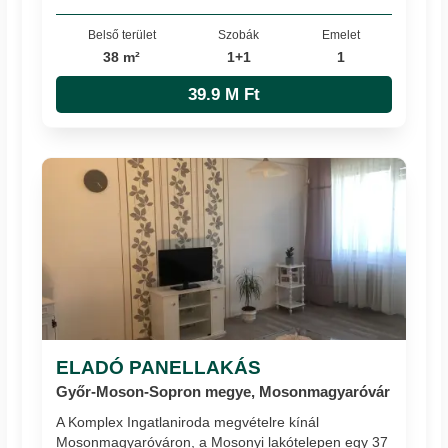
Belső terület
Szobák
Emelet
38 m²
1+1
1
39.9 M Ft
ELADÓ PANELLAKÁS
Győr-Moson-Sopron megye, Mosonmagyaróvár
A Komplex Ingatlaniroda megvételre kínál
Mosonmagyaróváron, a Mosonyi lakótelepen egy 37