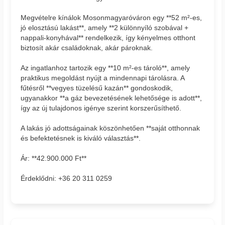
Megvételre kínálok Mosonmagyaróváron egy **52 m²-es,
jó elosztású lakást**, amely **2 különnyíló szobával +
nappali-konyhával** rendelkezik, így kényelmes otthont
biztosít akár családoknak, akár pároknak.
Az ingatlanhoz tartozik egy **10 m²-es tároló**, amely
praktikus megoldást nyújt a mindennapi tárolásra. A
fűtésről **vegyes tüzelésű kazán** gondoskodik,
ugyanakkor **a gáz bevezetésének lehetősége is adott**,
így az új tulajdonos igénye szerint korszerűsíthető.
A lakás jó adottságainak köszönhetően **saját otthonnak
és befektetésnek is kiváló választás**.
Ár: **42.900.000 Ft**
Érdeklődni: +36 20 311 0259