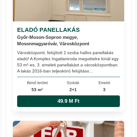
ELADÓ PANELLAKÁS
Győr-Moson-Sopron megye,
Mosonmagyaróvár, Városközpont
Városközponti, felújított 2 szoba hallos panellakás
eladó! A Komplex Ingatlaniroda megvételre kínál egy
53 m²-es, 3. emeleti panellakást a városközpontban.
A lakás 2016-ban teljeskörű felújításo...
Belső terület
Szobák
Emelet
53 m²
2+1
3
49.9 M Ft