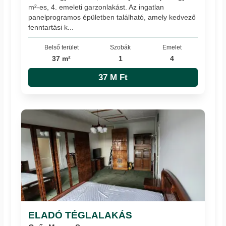
m²-es, 4. emeleti garzonlakást. Az ingatlan
panelprogramos épületben található, amely kedvező
fenntartási k...
Belső terület
Szobák
Emelet
37 m²
1
4
37 M Ft
ELADÓ TÉGLALAKÁS