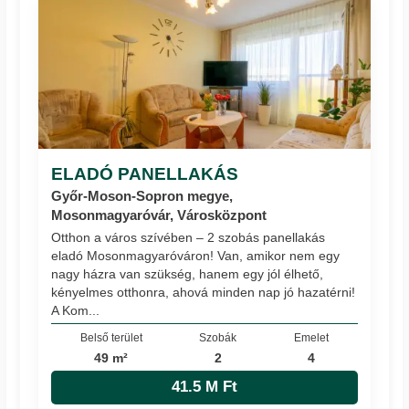
ELADÓ PANELLAKÁS
Győr-Moson-Sopron megye,
Mosonmagyaróvár, Városközpont
Otthon a város szívében – 2 szobás panellakás
eladó Mosonmagyaróváron! Van, amikor nem egy
nagy házra van szükség, hanem egy jól élhető,
kényelmes otthonra, ahová minden nap jó hazatérni!
A Kom...
Belső terület
Szobák
Emelet
49 m²
2
4
41.5 M Ft