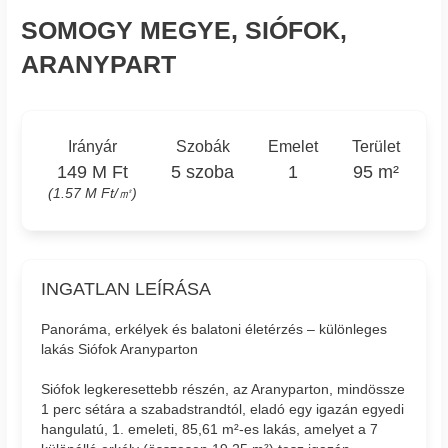
SOMOGY MEGYE, SIÓFOK,
ARANYPART
Irányár
Szobák
Emelet
Terület
149 M Ft
5 szoba
1
95 m²
(1.57 M Ft/㎡)
INGATLAN LEÍRÁSA
Panoráma, erkélyek és balatoni életérzés – különleges
lakás Siófok Aranyparton
Siófok legkeresettebb részén, az Aranyparton, mindössze
1 perc sétára a szabadstrandtól, eladó egy igazán egyedi
hangulatú, 1. emeleti, 85,61 m²-es lakás, amelyet a 7