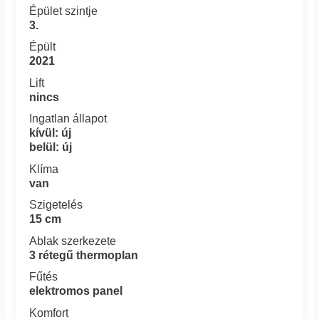
Épület szintje
3.
Épült
2021
Lift
nincs
Ingatlan állapot
kívül: új
belül: új
Klíma
van
Szigetelés
15 cm
Ablak szerkezete
3 rétegű thermoplan
Fűtés
elektromos panel
Komfort