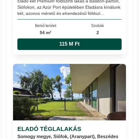
Eladó két Prémium földszinti lakás a Balaton-parton,
Siófokon, az Azúr Port épületében Eladásra kínálunk
két, azonos méretű és elrendezésű földszi...
Belső terület
Szobák
54 m²
2
115 M Ft
ELADÓ TÉGLALAKÁS
Somogy megye, Siófok, (Aranypart), Beszédes