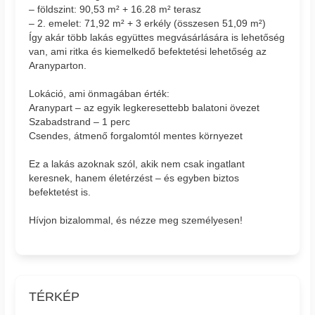
– földszint: 90,53 m² + 16.28 m² terasz
– 2. emelet: 71,92 m² + 3 erkély (összesen 51,09 m²)
Így akár több lakás együttes megvásárlására is lehetőség
van, ami ritka és kiemelkedő befektetési lehetőség az
Aranyparton.
Lokáció, ami önmagában érték:
Aranypart – az egyik legkeresettebb balatoni övezet
Szabadstrand – 1 perc
Csendes, átmenő forgalomtól mentes környezet
Ez a lakás azoknak szól, akik nem csak ingatlant
keresnek, hanem életérzést – és egyben biztos
befektetést is.
Hívjon bizalommal, és nézze meg személyesen!
TÉRKÉP