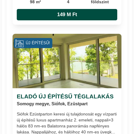
98 m²
4
földszint
149 M Ft
ÚJ ÉPÍTÉSŰ!
ELADÓ ÚJ ÉPÍTÉSŰ TÉGLALAKÁS
Somogy megye, Siófok, Ezüstpart
Siófok Ezüstparton keresi új tulajdonosát egy vízparti
új építésű luxus apartmanház 2. emeleti, nappali+3
hálós 83 nm-es Balatonra panorámás napfényes
lakása. Nappalijához, és hálóihoz 40 nm-es üvegk...