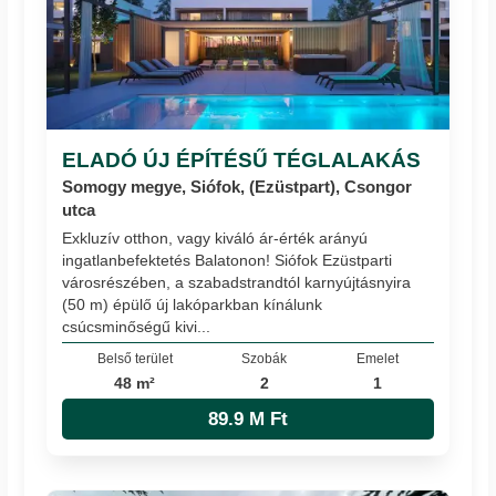
ELADÓ ÚJ ÉPÍTÉSŰ TÉGLALAKÁS
Somogy megye, Siófok, (Ezüstpart), Csongor
utca
Exkluzív otthon, vagy kiváló ár-érték arányú
ingatlanbefektetés Balatonon! Siófok Ezüstparti
városrészében, a szabadstrandtól karnyújtásnyira
(50 m) épülő új lakóparkban kínálunk
csúcsminőségű kivi...
Belső terület
Szobák
Emelet
48 m²
2
1
89.9 M Ft