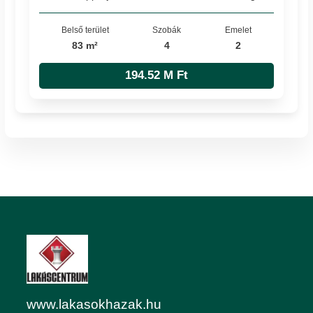
Belső terület
Szobák
Emelet
83 m²
4
2
194.52 M Ft
www.lakasokhazak.hu