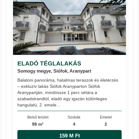
ELADÓ TÉGLALAKÁS
Somogy megye, Siófok, Aranypart
Balatoni panoráma, hatalmas teraszok és életérzés
– exkluzív lakás Siófok Aranyparton Siófok
Aranypartján, mindössze 1 perc sétára a
szabadstrandtól, eladó egy igazán különleges
hangulatú, 2. emele...
Belső terület
Szobák
Emelet
98 m²
4
2
159 M Ft