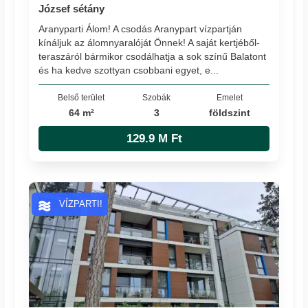
József sétány
Aranyparti Álom! A csodás Aranypart vízpartján
kínáljuk az álomnyaralóját Önnek! A saját kertjéből-
teraszáról bármikor csodálhatja a sok színű Balatont
és ha kedve szottyan csobbani egyet, e...
Belső terület
Szobák
Emelet
64 m²
3
földszint
129.9 M Ft
VÍZPARTI!