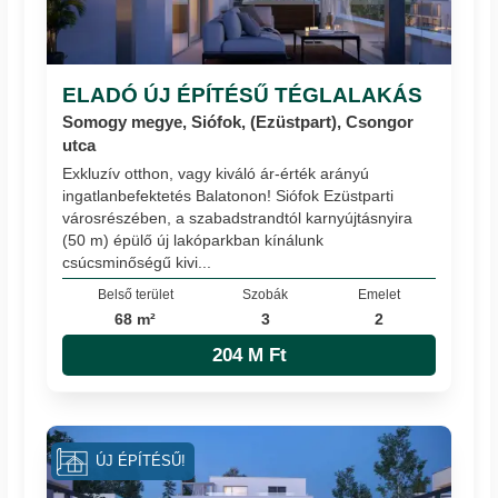
ELADÓ ÚJ ÉPÍTÉSŰ TÉGLALAKÁS
Somogy megye, Siófok, (Ezüstpart), Csongor
utca
Exkluzív otthon, vagy kiváló ár-érték arányú
ingatlanbefektetés Balatonon! Siófok Ezüstparti
városrészében, a szabadstrandtól karnyújtásnyira
(50 m) épülő új lakóparkban kínálunk
csúcsminőségű kivi...
Belső terület
Szobák
Emelet
68 m²
3
2
204 M Ft
ÚJ ÉPÍTÉSŰ!