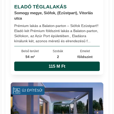
ELADÓ TÉGLALAKÁS
Somogy megye, Siófok, (Ezüstpart), Vitorlás
utca
Prémium lakás a Balaton-parton – Siófok Ezüstpart!!
Eladó két Prémium földszinti lakás a Balaton-parton,
Siófokon, az Azúr Port épületében., Eladásra
kínálunk két, azonos méretű és elrendezésű f...
Belső terület
Szobák
Emelet
54 m²
2
földszint
115 M Ft
ÚJ ÉPÍTÉSŰ!