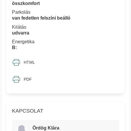
összkomfort
Parkolás
van fedetlen felszíni beálló
Kilátás
udvarra
Energetika
B:
HTML
PDF
KAPCSOLAT
Ördög Klára