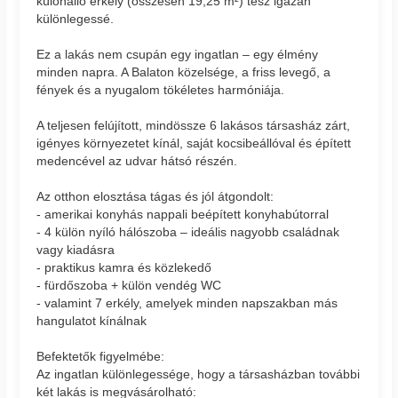
különálló erkély (összesen 19,25 m²) tesz igazán
különlegessé.
Ez a lakás nem csupán egy ingatlan – egy élmény
minden napra. A Balaton közelsége, a friss levegő, a
fények és a nyugalom tökéletes harmóniája.
A teljesen felújított, mindössze 6 lakásos társasház zárt,
igényes környezetet kínál, saját kocsibeállóval és épített
medencével az udvar hátsó részén.
Az otthon elosztása tágas és jól átgondolt:
- amerikai konyhás nappali beépített konyhabútorral
- 4 külön nyíló hálószoba – ideális nagyobb családnak
vagy kiadásra
- praktikus kamra és közlekedő
- fürdőszoba + külön vendég WC
- valamint 7 erkély, amelyek minden napszakban más
hangulatot kínálnak
Befektetők figyelmébe:
Az ingatlan különlegessége, hogy a társasházban további
két lakás is megvásárolható: