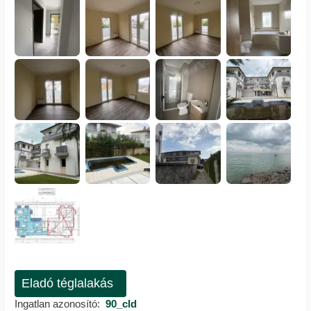
Eladó téglalakás
Ingatlan azonosító:
90_cld