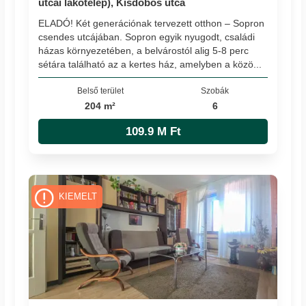
utcai lakótelep), Kisdobos utca
ELADÓ! Két generációnak tervezett otthon – Sopron
csendes utcájában. Sopron egyik nyugodt, családi
házas környezetében, a belvárostól alig 5-8 perc
sétára található az a kertes ház, amelyben a közö...
Belső terület
Szobák
204 m²
6
109.9 M Ft
KIEMELT