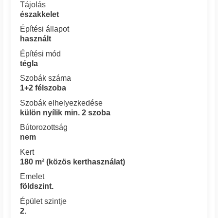
Tájolás
északkelet
Építési állapot
használt
Építési mód
tégla
Szobák száma
1+2 félszoba
Szobák elhelyezkedése
külön nyílik min. 2 szoba
Bútorozottság
nem
Kert
180 m² (közös kerthasználat)
Emelet
földszint.
Épület szintje
2.