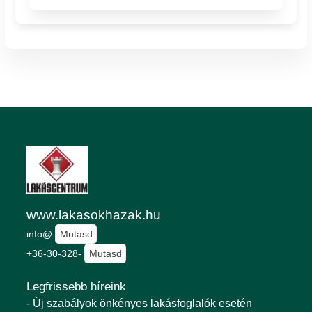
www.lakasokhazak.hu
info@
Mutasd
+36-30-328-
Mutasd
Legfrissebb híreink
- Új szabályok önkényes lakásfoglalók esetén