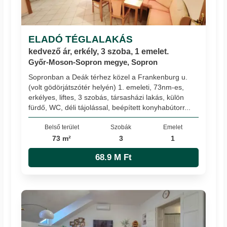
ELADÓ TÉGLALAKÁS
kedvező ár, erkély, 3 szoba, 1 emelet.
Győr-Moson-Sopron megye, Sopron
Sopronban a Deák térhez közel a Frankenburg u.
(volt gödörjátszótér helyén) 1. emeleti, 73nm-es,
erkélyes, liftes, 3 szobás, társasházi lakás, külön
fürdő, WC, déli tájolással, beépített konyhabútorr...
Belső terület
Szobák
Emelet
73 m²
3
1
68.9 M Ft