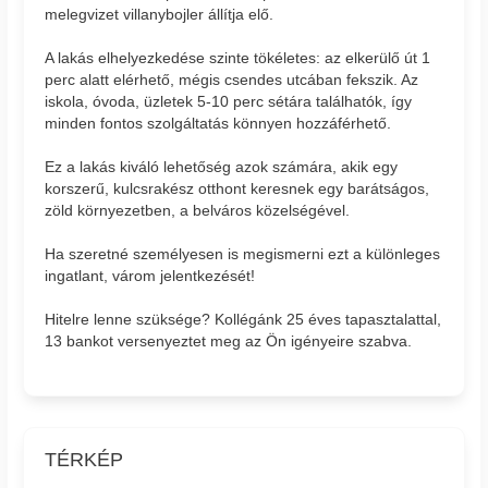
melegvizet villanybojler állítja elő.
A lakás elhelyezkedése szinte tökéletes: az elkerülő út 1
perc alatt elérhető, mégis csendes utcában fekszik. Az
iskola, óvoda, üzletek 5-10 perc sétára találhatók, így
minden fontos szolgáltatás könnyen hozzáférhető.
Ez a lakás kiváló lehetőség azok számára, akik egy
korszerű, kulcsrakész otthont keresnek egy barátságos,
zöld környezetben, a belváros közelségével.
Ha szeretné személyesen is megismerni ezt a különleges
ingatlant, várom jelentkezését!
Hitelre lenne szüksége? Kollégánk 25 éves tapasztalattal,
13 bankot versenyeztet meg az Ön igényeire szabva.
TÉRKÉP