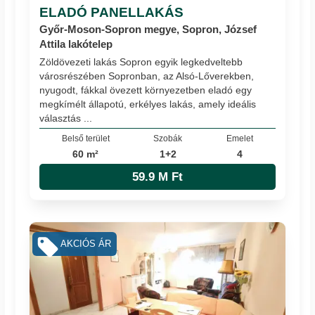
ELADÓ PANELLAKÁS
Győr-Moson-Sopron megye, Sopron, József
Attila lakótelep
Zöldövezeti lakás Sopron egyik legkedveltebb
városrészében Sopronban, az Alsó-Lőverekben,
nyugodt, fákkal övezett környezetben eladó egy
megkímélt állapotú, erkélyes lakás, amely ideális
választás ...
Belső terület
Szobák
Emelet
60 m²
1+2
4
59.9 M Ft
AKCIÓS ÁR