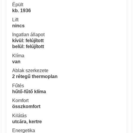
Épült
kb. 1936
Lift
nincs
Ingatlan állapot
kívül: felújított
belül: felújított
Klíma
van
Ablak szerkezete
2 rétegű thermoplan
Fűtés
hűtő-fűtő klíma
Komfort
összkomfort
Kilátás
utcára, kertre
Energetika