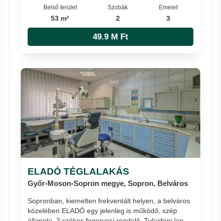
Belső terület
Szobák
Emelet
53 m²
2
3
49.9 M Ft
ELADÓ TÉGLALAKÁS
Győr-Moson-Sopron megye, Sopron, Belváros
Sopronban, kiemelten frekventált helyen, a belváros
közelében ELADÓ egy jelenleg is működő, szép
állapotú, 2 székes fogorvosi rendelő. Tulajdoni lap