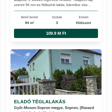
szerint 94 nm-es földszinti lakás, bármikor viss...
Belső terület
Szobák
Emelet
94 m²
3
földszint
109.9 M Ft
ELADÓ TÉGLALAKÁS
Győr-Moson-Sopron megye, Sopron, (Ravazd