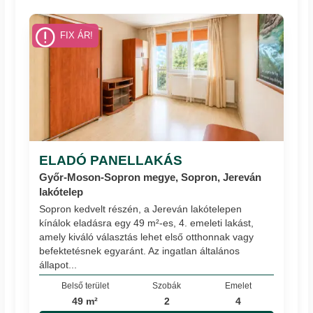
FIX ÁR!
ELADÓ PANELLAKÁS
Győr-Moson-Sopron megye, Sopron, Jereván
lakótelep
Sopron kedvelt részén, a Jereván lakótelepen
kínálok eladásra egy 49 m²-es, 4. emeleti lakást,
amely kiváló választás lehet első otthonnak vagy
befektetésnek egyaránt. Az ingatlan általános
állapot...
Belső terület
Szobák
Emelet
49 m²
2
4