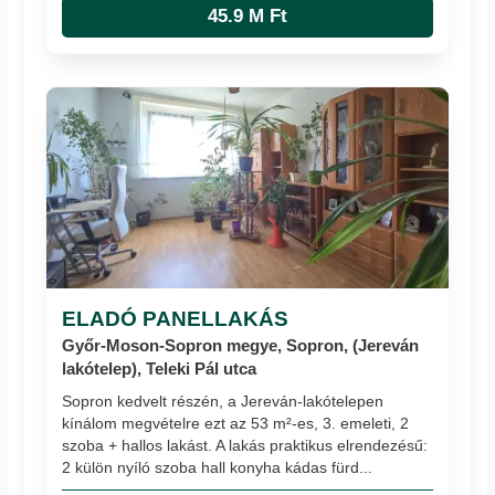
45.9 M Ft
ELADÓ PANELLAKÁS
Győr-Moson-Sopron megye, Sopron, (Jereván
lakótelep), Teleki Pál utca
Sopron kedvelt részén, a Jereván-lakótelepen
kínálom megvételre ezt az 53 m²-es, 3. emeleti, 2
szoba + hallos lakást. A lakás praktikus elrendezésű:
2 külön nyíló szoba hall konyha kádas fürd...