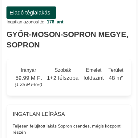
Eladó téglalakás
Ingatlan azonosító:
176_ant
GYŐR-MOSON-SOPRON MEGYE,
SOPRON
Irányár
Szobák
Emelet
Terület
59.99 M Ft
1+2 félszoba
földszint
48 m²
(1.25 M Ft/㎡)
INGATLAN LEÍRÁSA
Teljesen felújított lakás Sopron csendes, mégis központi
részén