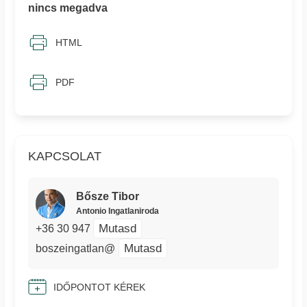
nincs megadva
HTML
PDF
KAPCSOLAT
Bősze Tibor
Antonio Ingatlaniroda
Mutasd
+36 30 947
Mutasd
boszeingatlan@
IDŐPONTOT KÉREK