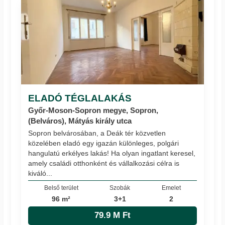
ELADÓ TÉGLALAKÁS
Győr-Moson-Sopron megye, Sopron,
(Belváros), Mátyás király utca
Sopron belvárosában, a Deák tér közvetlen
közelében eladó egy igazán különleges, polgári
hangulatú erkélyes lakás! Ha olyan ingatlant keresel,
amely családi otthonként és vállalkozási célra is
kiváló...
Belső terület
Szobák
Emelet
96 m²
3+1
2
79.9 M Ft