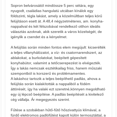
Sopron belvárosától mindössze 5 perc sétára, egy
nyugodt, családias hangulatú utcában kínálok egy
földszinti, tégla lakást, amely a közelmúltban teljes körű
felújításon esett át. A 48,4 négyzetméteres, am. konyha-
nappalival és két félszobával rendelkező otthon ideális
választás azoknak, akik szeretik a város közelségét, de
igénylik a csendet és a kényelmet.
A felújítás során minden fontos elem megújult: kicserélték
a teljes villanyhálózatot, a víz- és csatornarendszert, az
ablakokat, a burkolatokat, beépített gépesített
konyhabútor, valamint a tetőcserepezést is elvégezték.
Így a lakás nemcsak esztétikailag friss, hanem műszaki
szempontból is korszerű és problémamentes.
A lakáshoz tartozik a teljes beépíthető padlás, ahova a
felújítás során kialakították a nappaliból a födém
áttörését, így ha valaki ezt szeretné,könnyen megoldható
egy új lépcső beépítése. A padlás beépítését a kivitelező
cég vállalja. Ár megegyezés szerint.
Fűtése a szobákban hűtő-fűtő hőszivattyús klímával, a
fürdő elektromos padlófűtést kapott külön termosztáttal, a