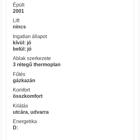
Épült
2001
Lift
nincs
Ingatlan állapot
kívül: jó
belül: jó
Ablak szerkezete
3 rétegű thermoplan
Fűtés
gázkazán
Komfort
összkomfort
Kilátás
utcára, udvarra
Energetika
D: