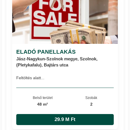
ELADÓ PANELLAKÁS
Jász-Nagykun-Szolnok megye, Szolnok,
(Pletykafalu), Bajtárs utca
Feltöltés alatt...
Belső terület
Szobák
48 m²
2
29.9 M Ft