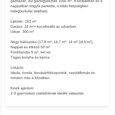
gázkazán, évi gázfogyasztás 1056 m³. A szobákban és a
nappaliban tölgyfa parketta, a többi helyiségben
hidegburkolat található.
Lakótér: 163 m²
Garázs: 26 m²+ kocsibeálló az udvarban
Udvar: 300 m²
Négy hálószoba (17,8 m²; 14,7 m²; 14 m²;18,5 m²)
Nappali és étkező 59 m²
Fürdőszoba 9 m², két wc
Tágas konyha és kamra
Lokáció:
Iskola, óvoda, bevásárlóközpontok, vasútállomás és
minden más a közelben.
Kinek ajánlom:
2-3 gyermekes családoknak ideális választás