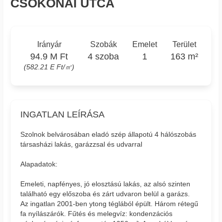
CSOKONAI UTCA
Irányár
Szobák
Emelet
Terület
94.9 M Ft
4 szoba
1
163 m²
(582.21 E Ft/㎡)
INGATLAN LEÍRÁSA
Szolnok belvárosában eladó szép állapotú 4 hálószobás
társasházi lakás, garázzsal és udvarral
Alapadatok:
Emeleti, napfényes, jó elosztású lakás, az alsó szinten
található egy előszoba és zárt udvaron belül a garázs.
Az ingatlan 2001-ben ytong téglából épült. Három rétegű
fa nyílászárók. Fűtés és melegvíz: kondenzációs