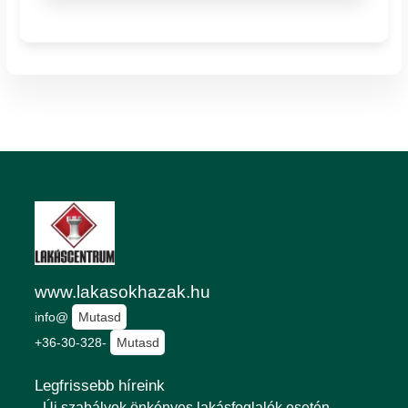
www.lakasokhazak.hu
info@
Mutasd
+36-30-328-
Mutasd
Legfrissebb híreink
- Új szabályok önkényes lakásfoglalók esetén