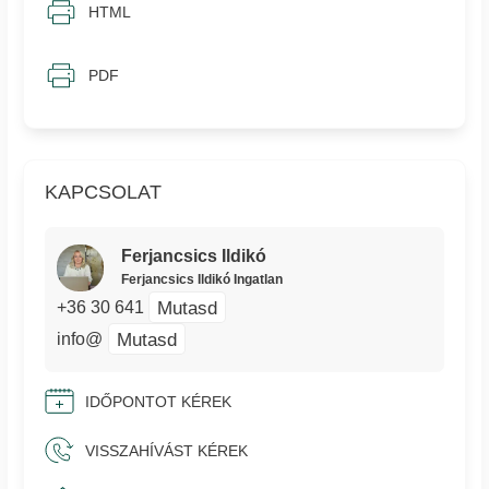
HTML
PDF
KAPCSOLAT
Ferjancsics Ildikó
Ferjancsics Ildikó Ingatlan
Mutasd
+36 30 641
Mutasd
info@
IDŐPONTOT KÉREK
VISSZAHÍVÁST KÉREK