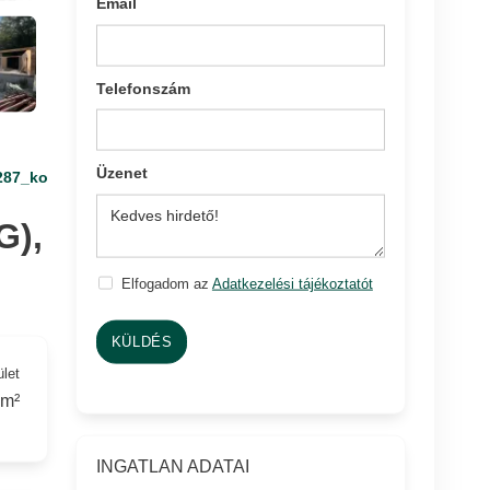
Email
Telefonszám
Üzenet
287_ko
),
Elfogadom az
Adatkezelési tájékoztatót
KÜLDÉS
ület
 m²
INGATLAN ADATAI