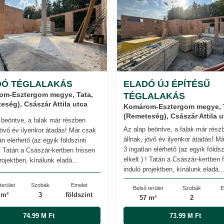
DÓ TÉGLALAKÁS
ELADÓ ÚJ ÉPÍTÉSŰ
om-Esztergom megye, Tata,
TÉGLALAKÁS
eség), Császár Attila utca
Komárom-Esztergom megye, T
(Remeteség), Császár Attila u
 beöntve, a falak már részben
Az alap beöntve, a falak már rész
 jövő év ilyenkor átadás! Már csak
állnak, jövő év ilyenkor átadás! M
an elérhető (az egyik földszinti
3 ingatlan elérhető (az egyik földsz
 ! Tatán a Császár-kertben frissen
elkelt ) ! Tatán a Császár-kertben 
rojektben, kínálunk eladá...
induló projektben, kínálunk eladá..
terület
Szobák
Emelet
Belső terület
Szobák
E
 m²
3
földszint
57 m²
2
74.99 M Ft
73.99 M Ft