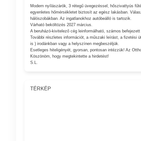
Modern nyílászárók, 3 rétegű üvegezéssel, hőszivattyús fűt
egyenletes hőmérsékletet biztosít az egész lakásban. Válas
hálószobákban. Az ingatlanokhoz autóbeálló is tartozik.
Várható beköltözés 2027 március.
A beruházó-kivitelező cég leinformálható, számos befejezett
További részletes információt, a műszaki leírást, a fizetési
is ) irodánkban vagy a helyszínen megbeszéljük.
Esetleges hiteligényét, gyorsan, pontosan intézzük! Az Ottho
Köszönöm, hogy megtekintette a hirdetést!
S.L.
TÉRKÉP