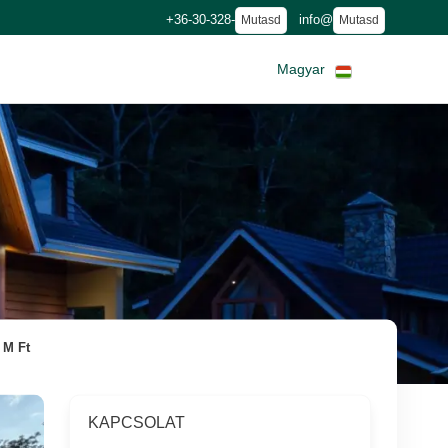
+36-30-328-
info@
Mutasd
Mutasd
Magyar
 M Ft
KAPCSOLAT