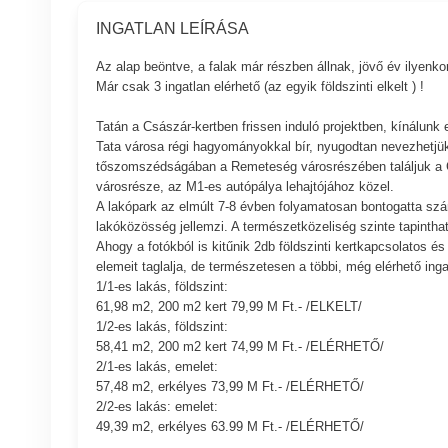
INGATLAN LEÍRÁSA
Az alap beöntve, a falak már részben állnak, jövő év ilyenko
Már csak 3 ingatlan elérhető (az egyik földszinti elkelt ) !
Tatán a Császár-kertben frissen induló projektben, kínálunk e
Tata városa régi hagyományokkal bír, nyugodtan nevezhetj
tőszomszédságában a Remeteség városrészében találjuk a Csá
városrésze, az M1-es autópálya lehajtójához közel.
A lakópark az elmúlt 7-8 évben folyamatosan bontogatta szár
lakóközösség jellemzi. A természetközeliség szinte tapintha
Ahogy a fotókból is kitűnik 2db földszinti kertkapcsolatos és 
elemeit taglalja, de természetesen a többi, még elérhető inga
1/1-es lakás, földszint:
61,98 m2, 200 m2 kert 79,99 M Ft.- /ELKELT/
1/2-es lakás, földszint:
58,41 m2, 200 m2 kert 74,99 M Ft.- /ELÉRHETŐ/
2/1-es lakás, emelet:
57,48 m2, erkélyes 73,99 M Ft.- /ELÉRHETŐ/
2/2-es lakás: emelet:
49,39 m2, erkélyes 63.99 M Ft.- /ELÉRHETŐ/