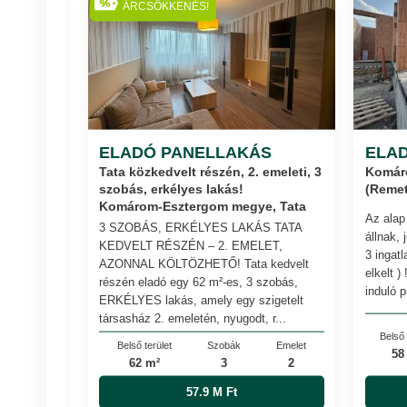
ÁRCSÖKKENÉS!
ELADÓ PANELLAKÁS
ELA
Tata közkedvelt részén, 2. emeleti, 3
Komár
szobás, erkélyes lakás!
(Remet
Komárom-Esztergom megye, Tata
Az alap
3 SZOBÁS, ERKÉLYES LAKÁS TATA
állnak,
KEDVELT RÉSZÉN – 2. EMELET,
3 ingatl
AZONNAL KÖLTÖZHETŐ! Tata kedvelt
elkelt )
részén eladó egy 62 m²-es, 3 szobás,
induló p
ERKÉLYES lakás, amely egy szigetelt
társasház 2. emeletén, nyugodt, r...
Belső 
Belső terület
Szobák
Emelet
58
62 m²
3
2
57.9 M Ft