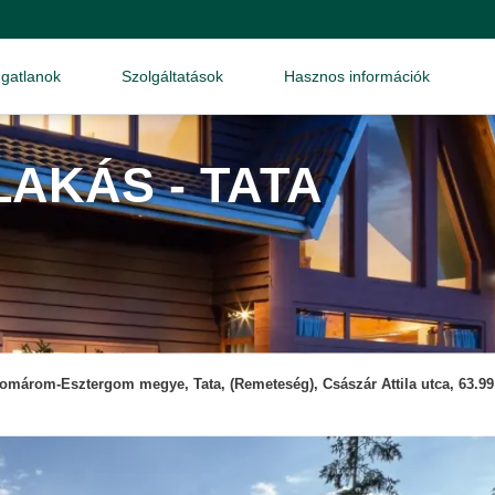
ngatlanok
Szolgáltatások
Hasznos információk
AKÁS - TATA
omárom-Esztergom megye, Tata, (Remeteség), Császár Attila utca, 63.99