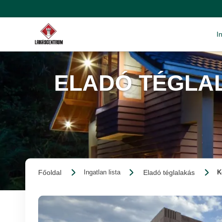
I
ELADÓ TÉGLAL
Főoldal
Eladó téglalakás
Ingatlan lista
K