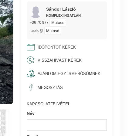
Sándor László
KOMPLEX INGATLAN
Mutasd
+36 70 977
Mutasd
laszlo@
IDŐPONTOT KÉREK
VISSZAHÍVÁST KÉREK
AJÁNLOM EGY ISMERŐSÖMNEK
MEGOSZTÁS
KAPCSOLATFELVÉTEL
Név