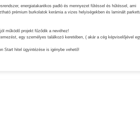
ésrendszer, energiatakarékos padló és mennyezet fűtéssel és hűtéssel, ami
ztható prémium burkolatok kerámia a vizes helyiségekben és laminált parkett
 jól működő projekt fűződik a nevéhez!
 ütemezést, egy személyes találkozó keretében, ( akár a cég képviselőjével eg
n Start hitel ügyintézése is igénybe vehető!