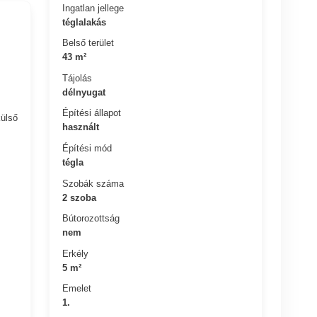
Ingatlan jellege
téglalakás
Belső terület
43 m²
Tájolás
délnyugat
Építési állapot
külső
használt
Építési mód
tégla
Szobák száma
2 szoba
Bútorozottság
nem
Erkély
5 m²
Emelet
1.