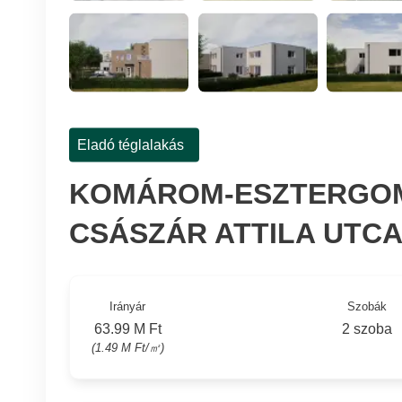
Eladó téglalakás
KOMÁROM-ESZTERGOM 
CSÁSZÁR ATTILA UTC
Irányár
Szobák
63.99 M Ft
2 szoba
(1.49 M Ft/㎡)