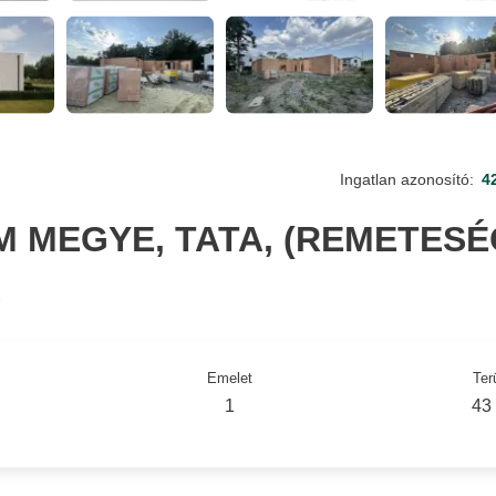
Ingatlan azonosító:
4
MEGYE, TATA, (REMETESÉG
A
Emelet
Ter
1
43