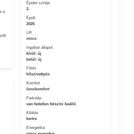
Épület szintje
2.
a a
Épült
2026
Lift
yütt
nincs
Ingatlan állapot
kívül: új
belül: új
Fűtés
hőszivattyús
Komfort
összkomfort
Parkolás
van fedetlen felszíni beálló
Kilátás
kertre
Energetika
nincs megadva