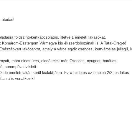
r átadás!
ladásra földszinti-kertkapcsolatos, illetve 1 emeleti lakásokat.
ük Komárom-Esztergom Vármegye kis ékszerdobozának is! A Tatai-Öreg-tó
szár-kert lakóparkot, amely a város egyik csendes, kertvárosias jellegű, 
nyait, mára nincs üres, eladó telek már. Csendes, nyugodt, barátias
tó, sorompóval védett.
2 db emeleti lakás kerül kialakításra. Ez a hirdetés az emeleti 2/2 -es lakás
tlanra is vonatkozik!