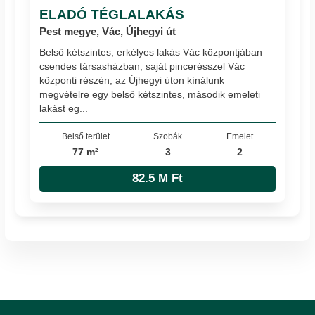
ELADÓ TÉGLALAKÁS
Pest megye, Vác, Újhegyi út
Belső kétszintes, erkélyes lakás Vác központjában –
csendes társasházban, saját pincerésszel Vác
központi részén, az Újhegyi úton kínálunk
megvételre egy belső kétszintes, második emeleti
lakást eg...
Belső terület
Szobák
Emelet
77 m²
3
2
82.5 M Ft