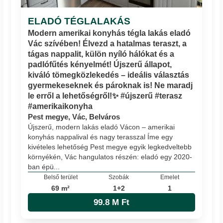
ELADÓ TÉGLALAKÁS
Modern amerikai konyhás tégla lakás eladó
Vác szívében! Élvezd a hatalmas teraszt, a
tágas nappalit, külön nyíló hálókat és a
padlófűtés kényelmét! Újszerű állapot,
kiváló tömegközlekedés – ideális választás
gyermekeseknek és pároknak is! Ne maradj
le erről a lehetőségről!✨ #újszerű #terasz
#amerikaikonyha
Pest megye, Vác, Belváros
Újszerű, modern lakás eladó Vácon – amerikai
konyhás nappalival és nagy terasszal Íme egy
kivételes lehetőség Pest megye egyik legkedveltebb
környékén, Vác hangulatos részén: eladó egy 2020-
ban épü...
Belső terület
Szobák
Emelet
69 m²
1+2
1
99.8 M Ft