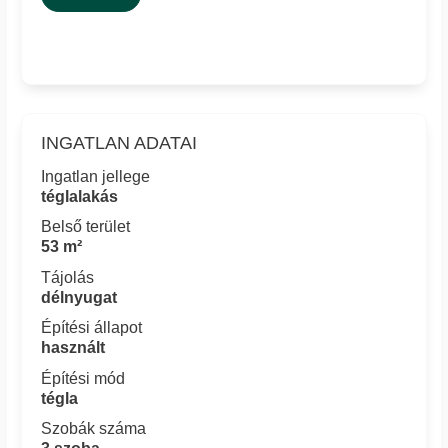
INGATLAN ADATAI
Ingatlan jellege
téglalakás
Belső terület
53 m²
Tájolás
délnyugat
Építési állapot
használt
Építési mód
tégla
Szobák száma