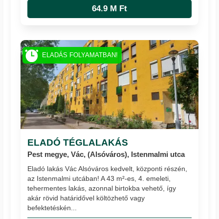
64.9 M Ft
ELADÁS FOLYAMATBAN!
ELADÓ TÉGLALAKÁS
Pest megye, Vác, (Alsóváros), Istenmalmi utca
Eladó lakás Vác Alsóváros kedvelt, központi részén,
az Istenmalmi utcában! A 43 m²-es, 4. emeleti,
tehermentes lakás, azonnal birtokba vehető, így
akár rövid határidővel költözhető vagy
befektetéskén...