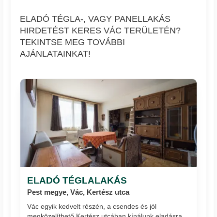
ELADÓ TÉGLA-, VAGY PANELLAKÁS
HIRDETÉST KERES VÁC TERÜLETÉN?
TEKINTSE MEG TOVÁBBI
AJÁNLATAINKAT!
ELADÓ TÉGLALAKÁS
Pest megye, Vác, Kertész utca
Vác egyik kedvelt részén, a csendes és jól
megközelíthető Kertész utcában kínálunk eladásra