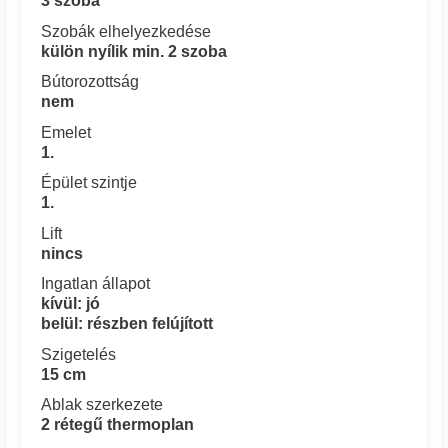
3 szoba
Szobák elhelyezkedése
külön nyílik min. 2 szoba
Bútorozottság
nem
Emelet
1.
Épület szintje
1.
Lift
nincs
Ingatlan állapot
kívül: jó
belül: részben felújított
Szigetelés
15 cm
Ablak szerkezete
2 rétegű thermoplan