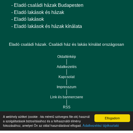
- Eladó családi házak Budapesten
- Eladó lakások és házak
- Eladó lakások
- Eladó lakások és házak kínálata
Eladó családi házak. Családi ház és lakás kínálat országosan
Oldaltérkép
Adatkezelés
Kapcsolat
Impresszum
Link és bannercsere
RSS
A webhely sütiket (cookie - kis méretű szöveges file-ok) használ
Elfogadom
Vár-Köz Kft. - Ingatlan nyilvántartó, ügyviteli és
a szolgáltatások biztosításához és a felhasználói élmény
Copyright © 2021.
Adatkezelési tájékoztató
fokozásához, amelyet Ön az oldal használatával elfogad.
adminisztrációs szoftver