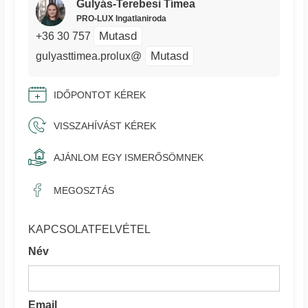
Gulyás-Terebesi Tímea
PRO-LUX Ingatlaniroda
Mutasd
+36 30 757
Mutasd
gulyasttimea.prolux@
IDŐPONTOT KÉREK
VISSZAHÍVÁST KÉREK
AJÁNLOM EGY ISMERŐSÖMNEK
MEGOSZTÁS
KAPCSOLATFELVÉTEL
Név
Email