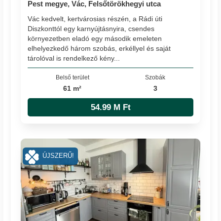
Pest megye, Vác, Felsőtörökhegyi utca
Vác kedvelt, kertvárosias részén, a Rádi úti
Diszkonttól egy karnyújtásnyira, csendes
környezetben eladó egy második emeleten
elhelyezkedő három szobás, erkéllyel és saját
tárolóval is rendelkező kény...
Belső terület
Szobák
61 m²
3
54.99 M Ft
ÚJSZERŰ!