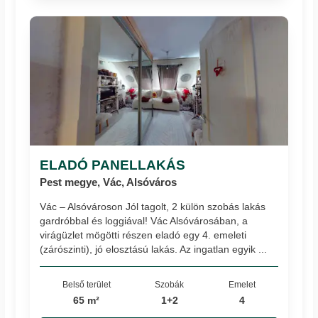
ELADÓ PANELLAKÁS
Pest megye, Vác, Alsóváros
Vác – Alsóvároson Jól tagolt, 2 külön szobás lakás
gardróbbal és loggiával! Vác Alsóvárosában, a
virágüzlet mögötti részen eladó egy 4. emeleti
(zárószinti), jó elosztású lakás. Az ingatlan egyik ...
Belső terület
Szobák
Emelet
65 m²
1+2
4