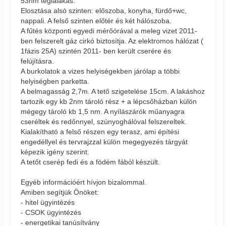
53nm téglalakás.
Elosztása alsó szinten: előszoba, konyha, fürdő+wc,
nappali. A felső szinten előtér és két hálószoba.
A fűtés központi egyedi mérőórával a meleg vizet 2011-
ben felszerelt gáz cirkó biztosítja. Az elektromos hálózat (
1fázis 25A) szintén 2011- ben került cserére és
felújításra.
A burkolatok a vizes helyiségekben járólap a többi
helyiségben parketta.
A belmagasság 2,7m. A tető szigetelése 15cm. A lakáshoz
tartozik egy kb 2nm tároló rész + a lépcsőházban külön
mégegy tároló kb 1,5 nm. A nyílászárók műanyagra
cseréltek és redőnnyel, szúnyoghálóval felszereltek.
Kialakítható a felső részen egy terasz, ami építési
engedéllyel és tervrajzzal külön megegyezés tárgyát
képezik igény szerint.
A tetőt cserép fedi és a födém fából készült.
Egyéb információért hívjon bizalommal.
Amiben segítjük Önöket:
- hitel ügyintézés
- CSOK ügyintézés
- energetikai tanúsítvány