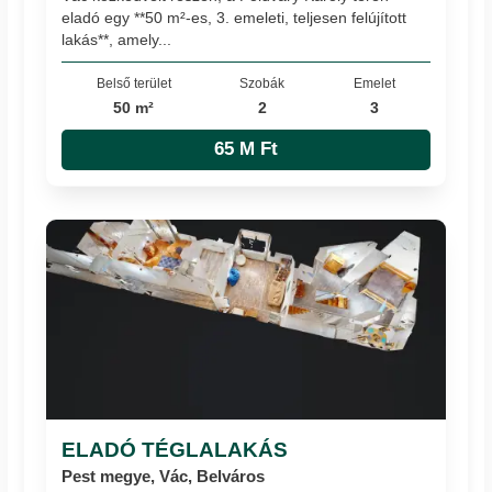
eladó egy **50 m²-es, 3. emeleti, teljesen felújított
lakás**, amely...
Belső terület
Szobák
Emelet
50 m²
2
3
65 M Ft
ELADÓ TÉGLALAKÁS
Pest megye, Vác, Belváros