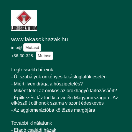
www.lakasokhazak.hu
info@
Mutasd
+36-30-328-
Mutasd
Legfrissebb híreink
- Új szabályok önkényes lakásfoglalók esetén
- Miért ilyen drága a hőszigetelés?
- Miként felel az örökös az örökhagyó tartozásáért?
- Építkezési láz tört ki a vidéki Magyarországon - Az
elkészült otthonok száma viszont édeskevés
- Az agglomerációba költözés margójára
További kínálatunk
- Eladó családi házak