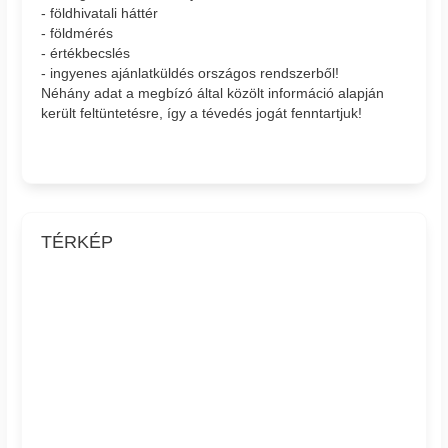
- földhivatali háttér
- földmérés
- értékbecslés
- ingyenes ajánlatküldés országos rendszerből!
Néhány adat a megbízó által közölt információ alapján
került feltüntetésre, így a tévedés jogát fenntartjuk!
TÉRKÉP