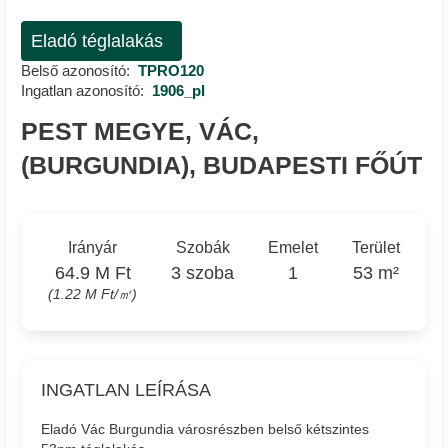
Eladó téglalakás
Belső azonosító:
TPRO120
Ingatlan azonosító:
1906_pl
PEST MEGYE, VÁC,
(BURGUNDIA), BUDAPESTI FŐÚT
Irányár
Szobák
Emelet
Terület
64.9 M Ft
3 szoba
1
53 m²
(1.22 M Ft/㎡)
INGATLAN LEÍRÁSA
Eladó Vác Burgundia városrészben belső kétszintes