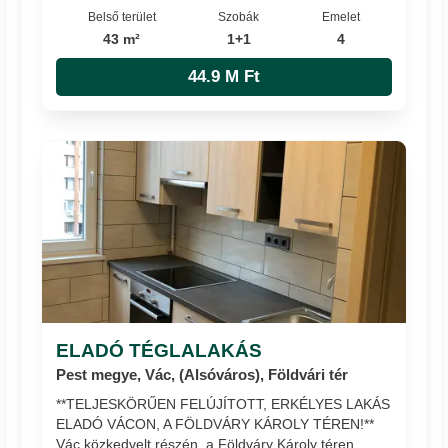
Belső terület
Szobák
Emelet
43 m²
1+1
4
44.9 M Ft
ELADÓ TÉGLALAKÁS
Pest megye, Vác, (Alsóváros), Földvári tér
**TELJESKÖRŰEN FELÚJÍTOTT, ERKÉLYES LAKÁS
ELADÓ VÁCON, A FÖLDVÁRY KÁROLY TÉREN!**
Vác közkedvelt részén, a Földváry Károly téren