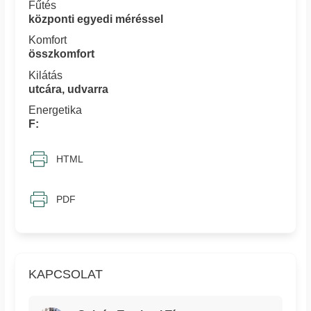
Fűtés
központi egyedi méréssel
Komfort
összkomfort
Kilátás
utcára, udvarra
Energetika
F:
HTML
PDF
KAPCSOLAT