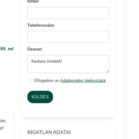
Email
Telefonszám
495_tef
Üzenet
Elfogadom az
Adatkezelési tájékoztatót
KÜLDÉS
ület
m²
INGATLAN ADATAI