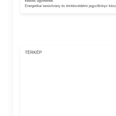
kedves ügyfelének.
Energetikai tanúsítvány és érintésvédelmi jegyzőkönyv készí
TÉRKÉP