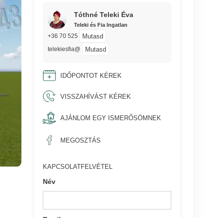
Tóthné Teleki Éva
Teleki és Fia Ingatlan
Mutasd
+36 70 525
Mutasd
telekiesfia@
IDŐPONTOT KÉREK
VISSZAHÍVÁST KÉREK
AJÁNLOM EGY ISMERŐSÖMNEK
MEGOSZTÁS
KAPCSOLATFELVÉTEL
Név