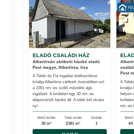
FEL
ELADÓ CSALÁDI HÁZ
ELAD
Albertirsán zártkerti házikó eladó
Alberti
család
Pest megye, Albertirsa, Irsa
Pest m
A Teleki és Fia Ingatlan értékesítésre
A Teleki
kínálja Albertirsa zártkerti övezetében ezt
kínálja
a 2381 nm.-es szőlő művelési ágú
helyen 
ingatlant. A területen egy 30 nm.-es
körbeker
alápincézett házikó áll. A telek két utcára
nm.-es 
nyí...
Belső 
Belső terület
Telek terület
Szobák
64
30 m²
2381 m²
1