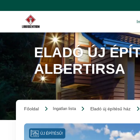
I
ELADÓ ÚJ ÉPÍT
ALBERTIRSA
Főoldal
Eladó új építésű ház
Ingatlan lista
ÚJ ÉPÍTÉSŰ!