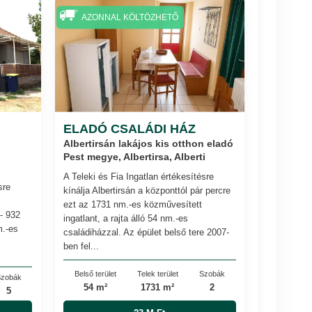
AZONNAL KÖLTÖZHETŐ
ELADÓ CSALÁDI HÁZ
Albertirsán lakájos kis otthon eladó
Pest megye, Albertirsa, Alberti
A Teleki és Fia Ingatlan értékesítésre
sre
kínálja Albertirsán a központtól pár percre
ezt az 1731 nm.-es közművesített
 932
ingatlant, a rajta álló 54 nm.-es
m.-es
családiházzal. Az épület belső tere 2007-
ben fel...
Belső terület
Telek terület
Szobák
zobák
54 m²
1731 m²
2
5