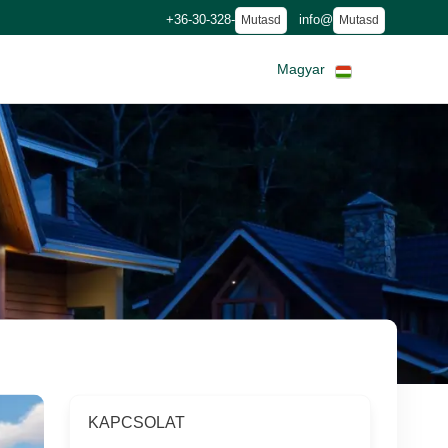
+36-30-328-
info@
Mutasd
Mutasd
Magyar
KAPCSOLAT