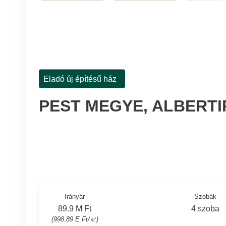
Eladó új építésű ház
PEST MEGYE, ALBERTI
Irányár
Szobák
89.9 M Ft
4 szoba
(998.89 E Ft/㎡)