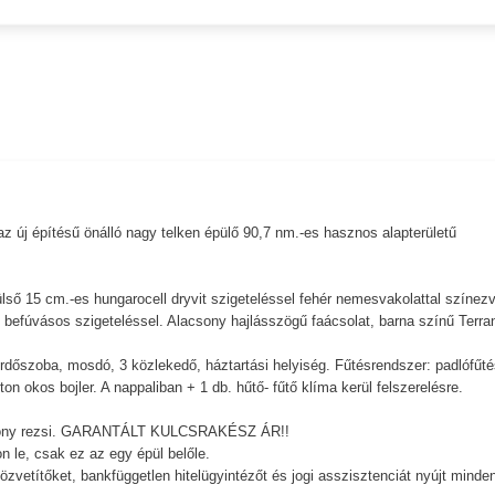
t az új építésű önálló nagy telken épülő 90,7 nm.-es hasznos alapterületű
ülső 15 cm.-es hungarocell dryvit szigeteléssel fehér nemesvakolattal színezv
befúvásos szigeteléssel. Alacsony hajlásszögű faácsolat, barna színű Terra
rdőszoba, mosdó, 3 közlekedő, háztartási helyiség. Fűtésrendszer: padlófűté
n okos bojler. A nappaliban + 1 db. hűtő- fűtő klíma kerül felszerelésre.
lacsony rezsi. GARANTÁLT KULCSRAKÉSZ ÁR!!
n le, csak ez az egy épül belőle.
zvetítőket, bankfüggetlen hitelügyintézőt és jogi asszisztenciát nyújt minde