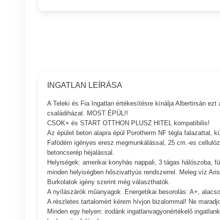
INGATLAN LEÍRÁSA
A Teleki és Fia Ingatlan értékesítésre kínálja Albertirsán ez
családiházat. MOST ÉPÜL!!
CSOK+ és START OTTHON PLUSZ HITEL kompatibilis!
Az épület beton alapra épül Porotherm NF tégla falazattal, k
Fafödém igényes eresz megmunkálással, 25 cm.-es cellulóz 
betoncserép héjalással.
Helyiségek: amerikai konyhás nappali, 3 tágas hálószoba, fü
minden helyiségben hőszivattyús rendszerrel. Meleg víz Aristo
Burkolatok igény szerint még választhatók.
A nyílászárók műanyagok .Energetikai besorolás: A+, a
A részletes tartalomért kérem hívjon bizalommal! Ne maradjo
Minden egy helyen: irodánk ingatlanvagyonértékelő ingatlankö