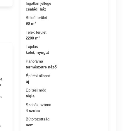
Ingatlan jellege
családi ház
Belső terület
90 m²
Telek terület
2200 m²
Tájolás
kelet, nyugat
Panoráma
természetre néző
Építési állapot
e.
új
n
Építési mód
tégla
s
Szobák száma
4 szoba
Bútorozottság
nem
n