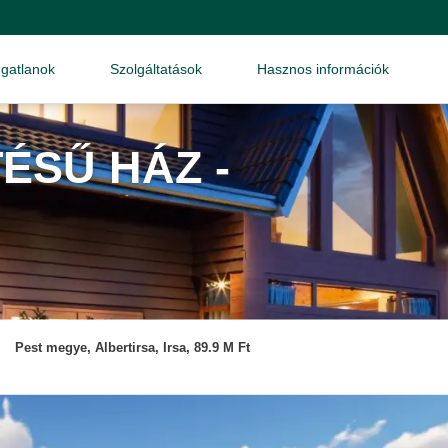
ngatlanok
Szolgáltatások
Hasznos információk
ÉSŰ HÁZ -
Pest megye, Albertirsa, Irsa, 89.9 M Ft