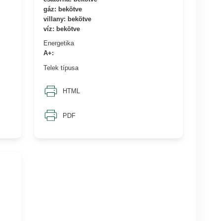
gáz: bekötve
villany: bekötve
víz: bekötve
Energetika
A+:
Telek típusa
HTML
PDF