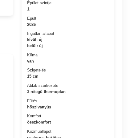
Épület szintje
1.
Épült
2026
Ingatlan állapot
kívül: új
belül: új
Klíma
van
Szigetelés
15 cm
Ablak szerkezete
3 rétegű thermoplan
Fűtés
hőszivattyús
Komfort
összkomfort
Közműállapot
csatorna: bekötve