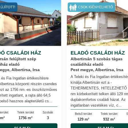
ÚJÍTOTT!
CSOK IGÉNYELHETŐ
Ó CSALÁDI HÁZ
ELADÓ CSALÁDI HÁZ
rsán felújított szép
Albertirsán 5 szobás tágas
iház eladó
családiház eladó
egye, Albertirsa, Irsa
Pest megye, Albertirsa, Irsa
A Teleki és Fia Ingatlan értékesíté
 és Fia Ingatlan értékesítésre
kínálja Albertirsán ezt a -
 Albertirsa központi részén csendes
TEHERMENTES, HITELEZHETŐ -
ezt az 1756 nm.-es összközműves
nm körbekerített telken álló 129 n
ített ingatlant, a rajta álló 64,5
duplakomfortos családi házat. Az
belső hasznos alapterületű cs...
ingatlanban vezetékes víz, c...
terület
Telek terület
Szobák
Belső terület
Telek terület
S
 m²
1756 m²
3
129 m²
932 m²