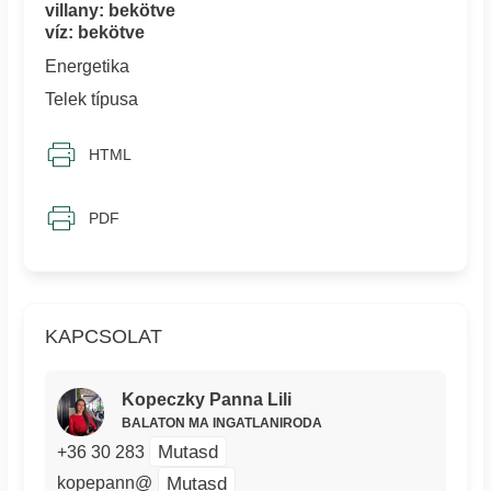
villany: bekötve
víz: bekötve
Energetika
Telek típusa
HTML
PDF
KAPCSOLAT
Kopeczky Panna Lili
BALATON MA INGATLANIRODA
Mutasd
+36 30 283
Mutasd
kopepann@