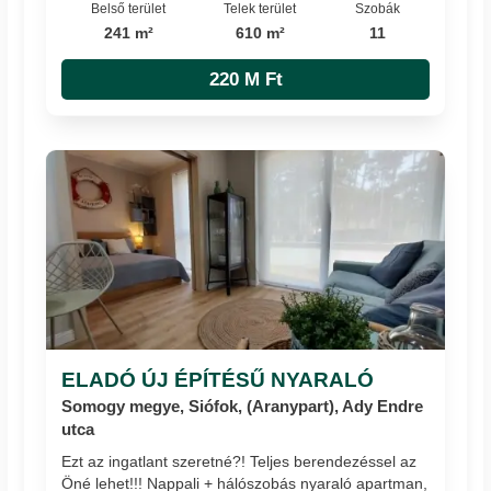
Belső terület
Telek terület
Szobák
241 m²
610 m²
11
220 M Ft
ELADÓ ÚJ ÉPÍTÉSŰ NYARALÓ
Somogy megye, Siófok, (Aranypart), Ady Endre
utca
Ezt az ingatlant szeretné?! Teljes berendezéssel az
Öné lehet!!! Nappali + hálószobás nyaraló apartman,