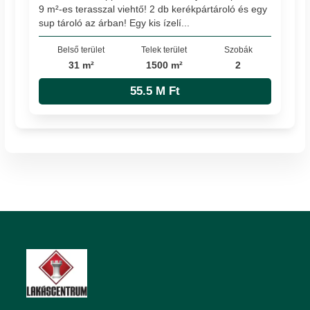
9 m²-es terasszal viehtő! 2 db kerékpártároló és egy
sup tároló az árban! Egy kis ízelí...
Belső terület
Telek terület
Szobák
31 m²
1500 m²
2
55.5 M Ft