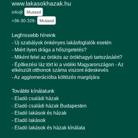
www.lakasokhazak.hu
info@
Mutasd
+36-30-328-
Mutasd
Legfrissebb híreink
- Új szabályok önkényes lakásfoglalók esetén
- Miért ilyen drága a hőszigetelés?
- Miként felel az örökös az örökhagyó tartozásáért?
- Építkezési láz tört ki a vidéki Magyarországon - Az
elkészült otthonok száma viszont édeskevés
- Az agglomerációba költözés margójára
További kínálatunk
- Eladó családi házak
- Eladó családi házak Budapesten
- Eladó lakások és házak
- Eladó lakások
- Eladó lakások és házak kínálata