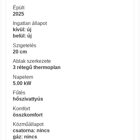
Épült
2025
Ingatlan állapot
kívül: új
belül: új
Szigetelés
20 cm
Ablak szerkezete
3 rétegű thermoplan
Napelem
5.00 kW
Fűtés
hőszivattyús
Komfort
összkomfort
Közműállapot
csatorna: nincs
gáz: nincs