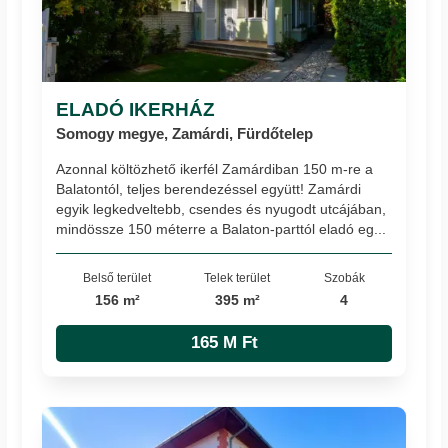
ELADÓ IKERHÁZ
Somogy megye, Zamárdi, Fürdőtelep
Azonnal költözhető ikerfél Zamárdiban 150 m-re a
Balatontól, teljes berendezéssel együtt! Zamárdi
egyik legkedveltebb, csendes és nyugodt utcájában,
mindössze 150 méterre a Balaton-parttól eladó eg...
Belső terület
Telek terület
Szobák
156 m²
395 m²
4
165 M Ft