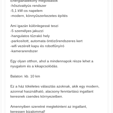
Energiahatékony megoldások
-hőszivattyús rendszer
-5,1 kW-os napelem
-modern, könnyűszerkezetes építés
Ami igazán különlegessé teszi
-5 személyes jakuzzi
-hangulatos tűzrakó hely
-parkosított, automata öntözőrendszeres kert
-wifi vezérelt kapu és robotfűnyíró
-kamerarendszer
Egy olyan otthon, ahol a mindennapok része lehet a
nyugalom és a kikapcsolódás.
Balaton: kb. 10 km
Ez a ház tökéletes választás azoknak, akik egy modern,
azonnal használható, alacsony fenntartású ingatlant
keresnek csendes környezetben.
Amennyiben szeretné megtekinteni az ingatlant,
keressen bizalommal!