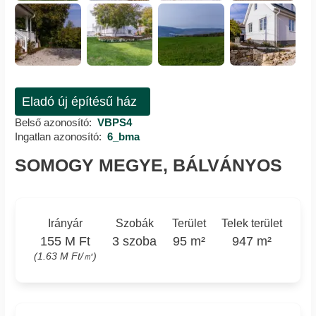
Eladó új építésű ház
Belső azonosító:
VBPS4
Ingatlan azonosító:
6_bma
SOMOGY MEGYE, BÁLVÁNYOS
Irányár
Szobák
Terület
Telek terület
155 M Ft
3 szoba
95 m²
947 m²
(1.63 M Ft/㎡)