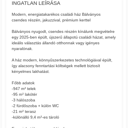
INGATLAN LEÍRÁSA
Modern, energiatakarékos családi ház Bálványos
csendes részén, jakuzzival, prémium kerttel
Bálványos nyugodt, csendes részén kínálunk megvételre
egy 2025-ben épült, újszerű állapotú családi házat, amely
ideális választás állandó otthonnak vagy igényes
nyaralónak.
A ház modern, könnyűszerkezetes technológiával épült,
így alacsony fenntartási költségek mellett biztosít
kényelmes lakhatást.
Főbb adatok
-947 m² telek
-95 m² lakótér
-3 hálószoba
-2 fürdőszoba + külön WC
-21 m² terasz
-különálló 9,4 m²-es tároló