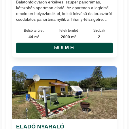
Balatonföldváron erkélyes, szuper panorámás,
kétszobás apartman eladó! Az apartman a legfelső
emeleten helyezkedik el, keleti fekvésű és teraszáról
csodálatos panoráma nyílik a Tihany-félszigetre. ...
Belső terület
Telek terület
Szobák
44 m²
2000 m²
2
59.9 M Ft
ELADÓ NYARALÓ