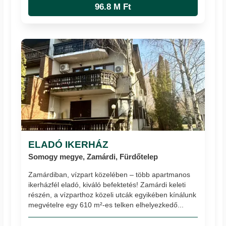
96.8 M Ft
ELADÓ IKERHÁZ
Somogy megye, Zamárdi, Fürdőtelep
Zamárdiban, vízpart közelében – több apartmanos
ikerházfél eladó, kiváló befektetés! Zamárdi keleti
részén, a vízparthoz közeli utcák egyikében kínálunk
megvételre egy 610 m²-es telken elhelyezkedő...