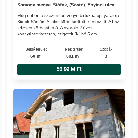
Somogy megye, Siófok, (Sóstó), Enyingi utca
Még ebben a szezonban vegye birtokba új nyaralóját
Siófok-Sóstón! A telek körbekerített, rendezett. A ház
teljesen körbejátható. A nyaraló 2 éves,
könnyűszerkezetes, szigetelt (külső 5 cm...
Belső terület
Telek terület
Szobák
60 m²
601 m²
3
56.99 M Ft