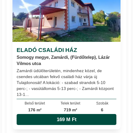
ELADÓ CSALÁDI HÁZ
Somogy megye, Zamárdi, (Fürdőtelep), Lázár
Vilmos utca
Zamárdi üdülőterületén, mindenhez közel, de
csendes utcában fekvő családi ház várja új
Tulajdonosát! A lokáció: - szabad strandok 5-10
perc-; - vasútállomás 5-13 perc-; - Zamárdi központ
13-1...
Belső terület
Telek terület
Szobák
176 m²
719 m²
6
169 M Ft