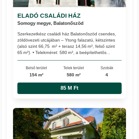
ELADÓ CSALÁDI HÁZ
Somogy megye, Balatonőszöd
Szerkezetkész családi ház Balatonőszöd csendes,
zöldövezeti utcájában – Ytong falazatú, kétszintes
(alsó szint 66,75 m² + terasz 14,56 m², felső szint
65 m²). • Telekméret: 580 m², a beépítethetős...
Belső terület
Telek terület
Szobák
154 m²
580 m²
4
85 M Ft