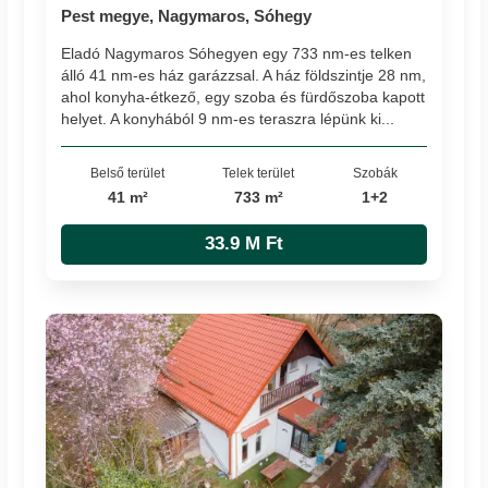
Pest megye, Nagymaros, Sóhegy
Eladó Nagymaros Sóhegyen egy 733 nm-es telken
álló 41 nm-es ház garázzsal. A ház földszintje 28 nm,
ahol konyha-étkező, egy szoba és fürdőszoba kapott
helyet. A konyhából 9 nm-es teraszra lépünk ki...
Belső terület
Telek terület
Szobák
41 m²
733 m²
1+2
33.9 M Ft