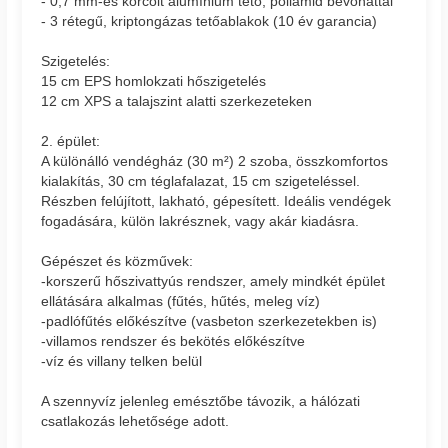
- 0,7 mm-es korcolt alumínium tető, poliamid bevonattal
- 3 rétegű, kriptongázas tetőablakok (10 év garancia)
Szigetelés:
15 cm EPS homlokzati hőszigetelés
12 cm XPS a talajszint alatti szerkezeteken
2. épület:
A különálló vendégház (30 m²) 2 szoba, összkomfortos
kialakítás, 30 cm téglafalazat, 15 cm szigeteléssel.
Részben felújított, lakható, gépesített. Ideális vendégek
fogadására, külön lakrésznek, vagy akár kiadásra.
Gépészet és közművek:
-korszerű hőszivattyús rendszer, amely mindkét épület
ellátására alkalmas (fűtés, hűtés, meleg víz)
-padlófűtés előkészítve (vasbeton szerkezetekben is)
-villamos rendszer és bekötés előkészítve
-víz és villany telken belül
A szennyvíz jelenleg emésztőbe távozik, a hálózati
csatlakozás lehetősége adott.