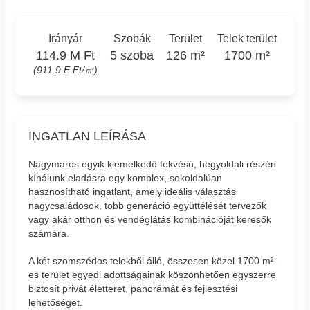
Irányár
Szobák
Terület
Telek terület
114.9 M Ft
5 szoba
126 m²
1700 m²
(911.9 E Ft/㎡)
INGATLAN LEÍRÁSA
Nagymaros egyik kiemelkedő fekvésű, hegyoldali részén
kínálunk eladásra egy komplex, sokoldalúan
hasznosítható ingatlant, amely ideális választás
nagycsaládosok, több generáció együttélését tervezők
vagy akár otthon és vendéglátás kombinációját keresők
számára.
A két szomszédos telekből álló, összesen közel 1700 m²-
es terület egyedi adottságainak köszönhetően egyszerre
biztosít privát életteret, panorámát és fejlesztési
lehetőséget.