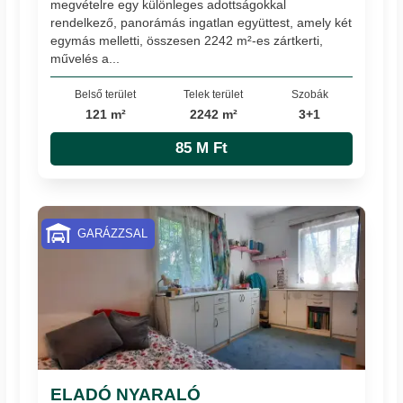
megvételre egy különleges adottságokkal
rendelkező, panorámás ingatlan együttest, amely két
egymás melletti, összesen 2242 m²-es zártkerti,
művelés a...
Belső terület
Telek terület
Szobák
121 m²
2242 m²
3+1
85 M Ft
GARÁZZSAL
ELADÓ NYARALÓ