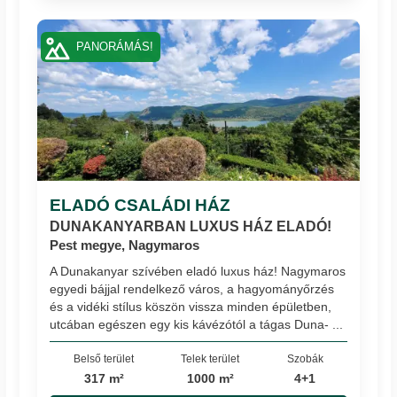
PANORÁMÁS!
ELADÓ CSALÁDI HÁZ
DUNAKANYARBAN LUXUS HÁZ ELADÓ!
Pest megye, Nagymaros
A Dunakanyar szívében eladó luxus ház! Nagymaros
egyedi bájjal rendelkező város, a hagyományőrzés
és a vidéki stílus köszön vissza minden épületben,
utcában egészen egy kis kávézótól a tágas Duna- ...
Belső terület
Telek terület
Szobák
317 m²
1000 m²
4+1