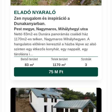
ELADÓ NYARALÓ
Zen nyugalom és inspiráció a
Dunakanyarban.
Pest megye, Nagymaros, Mihályhegyi utca
Nettó 83m2-es Dunára panorámás családi ház
1170m2-es telken, Nagymaros Mihályhegyen. A
hangulatos előtéren keresztül a házba lépve az alsó
szinten egy étkezős konyhát, egy nappalit, egy
tárolásra i...
Belső terület
Telek terület
Szobák
83 m²
1170 m²
3
75 M Ft