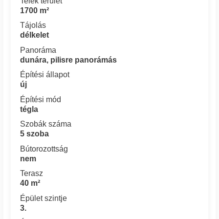
Telek terület
1700 m²
Tájolás
délkelet
Panoráma
dunára, pilisre panorámás
Építési állapot
új
Építési mód
tégla
Szobák száma
5 szoba
Bútorozottság
nem
Terasz
40 m²
Épület szintje
3.