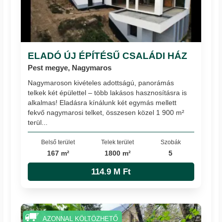
ELADÓ ÚJ ÉPÍTÉSŰ CSALÁDI HÁZ
Pest megye, Nagymaros
Nagymaroson kivételes adottságú, panorámás
telkek két épülettel – több lakásos hasznosításra is
alkalmas! Eladásra kínálunk két egymás mellett
fekvő nagymarosi telket, összesen közel 1 900 m²
terül...
Belső terület
Telek terület
Szobák
167 m²
1800 m²
5
114.9 M Ft
AZONNAL KÖLTÖZHETŐ