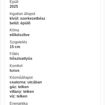
Épült
2025
Ingatlan állapot
kívül: szerkezetkész
belül: épülő
Klíma
előkészítve
Szigetelés
15 cm
Fűtés
hőszivattyús
Komfort
luxus
Közműállapot
csatorna: utcában
gáz: telken
villany: telken
víz: telken
Energetika