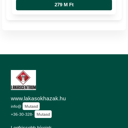
279 M Ft
www.lakasokhazak.hu
info@
Mutasd
+36-30-328-
Mutasd
Legfrissebb híreink