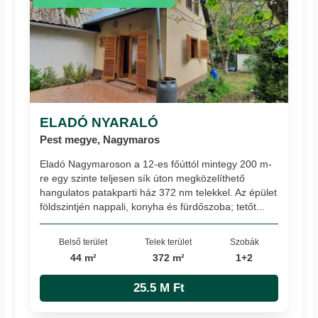
ELADÓ NYARALÓ
Pest megye, Nagymaros
Eladó Nagymaroson a 12-es főúttól mintegy 200 m-
re egy szinte teljesen sík úton megközelíthető
hangulatos patakparti ház 372 nm telekkel. Az épület
földszintjén nappali, konyha és fürdőszoba; tetőt...
Belső terület
Telek terület
Szobák
44 m²
372 m²
1+2
25.5 M Ft