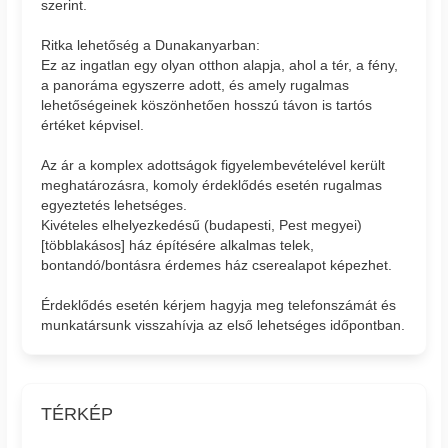
szerint.
Ritka lehetőség a Dunakanyarban:
Ez az ingatlan egy olyan otthon alapja, ahol a tér, a fény,
a panoráma egyszerre adott, és amely rugalmas
lehetőségeinek köszönhetően hosszú távon is tartós
értéket képvisel.
Az ár a komplex adottságok figyelembevételével került
meghatározásra, komoly érdeklődés esetén rugalmas
egyeztetés lehetséges.
Kivételes elhelyezkedésű (budapesti, Pest megyei)
[többlakásos] ház építésére alkalmas telek,
bontandó/bontásra érdemes ház cserealapot képezhet.
Érdeklődés esetén kérjem hagyja meg telefonszámát és
munkatársunk visszahívja az első lehetséges időpontban.
TÉRKÉP