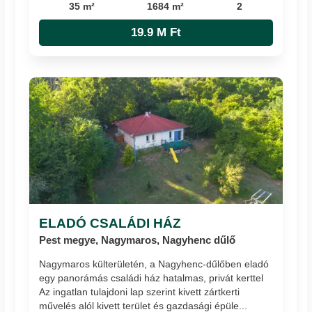
35 m²
1684 m²
2
19.9 M Ft
ELADÓ CSALÁDI HÁZ
Pest megye, Nagymaros, Nagyhenc dűlő
Nagymaros külterületén, a Nagyhenc-dűlőben eladó
egy panorámás családi ház hatalmas, privát kerttel
Az ingatlan tulajdoni lap szerint kivett zártkerti
művelés alól kivett terület és gazdasági épüle...