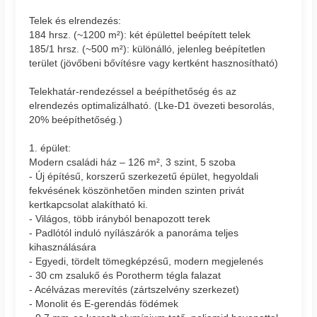
Telek és elrendezés:
184 hrsz. (~1200 m²): két épülettel beépített telek
185/1 hrsz. (~500 m²): különálló, jelenleg beépítetlen
terület (jövőbeni bővítésre vagy kertként hasznosítható)
Telekhatár-rendezéssel a beépíthetőség és az
elrendezés optimalizálható. (Lke-D1 övezeti besorolás,
20% beépíthetőség.)
1. épület:
Modern családi ház – 126 m², 3 szint, 5 szoba
- Új építésű, korszerű szerkezetű épület, hegyoldali
fekvésének köszönhetően minden szinten privát
kertkapcsolat alakítható ki.
- Világos, több irányból benapozott terek
- Padlótól induló nyílászárók a panoráma teljes
kihasználására
- Egyedi, tördelt tömegképzésű, modern megjelenés
- 30 cm zsalukő és Porotherm tégla falazat
- Acélvázas merevítés (zártszelvény szerkezet)
- Monolit és E-gerendás födémek