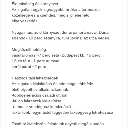
Életminőség és környezet:
Az ingatlan egyik legnagyobb értéke a természet
közelsége és a csendes, mégis jól elérhető
elhelyezkedés.
Nyugalmas, zöld környezet dunai panorámával. Dunai
strandok 10 perc sétányira, túraútvonal az utca végén.
Megközelíthetőség:
vasútállomás ~7 perc séta (Budapest kb. 45 perc)
12-es főút ~1 perc autóval
kerékpárút ~2 perc
Hasznosítási lehetőségek
Az ingatlan kialakítása és adottságai többféle
élethelyzethez alkalmazkodnak:
-többgenerációs családi otthon
-külön lakrészek kialakítása
-otthon + vendégház kombináció
-akár több, egymástól független lakóegység létrehozása
További kivitelezési feladatok egyedi megállapodás