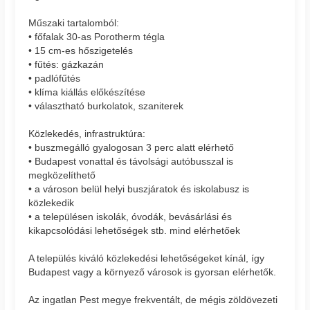
Műszaki tartalomból:
• főfalak 30-as Porotherm tégla
• 15 cm-es hőszigetelés
• fűtés: gázkazán
• padlófűtés
• klíma kiállás előkészítése
• választható burkolatok, szaniterek
Közlekedés, infrastruktúra:
• buszmegálló gyalogosan 3 perc alatt elérhető
• Budapest vonattal és távolsági autóbusszal is
megközelíthető
• a városon belül helyi buszjáratok és iskolabusz is
közlekedik
• a településen iskolák, óvodák, bevásárlási és
kikapcsolódási lehetőségek stb. mind elérhetőek
A település kiváló közlekedési lehetőségeket kínál, így
Budapest vagy a környező városok is gyorsan elérhetők.
Az ingatlan Pest megye frekventált, de mégis zöldövezeti