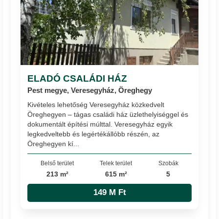
ELADÓ CSALÁDI HÁZ
Pest megye, Veresegyház, Öreghegy
Kivételes lehetőség Veresegyház közkedvelt
Öreghegyen – tágas családi ház üzlethelyiséggel és
dokumentált építési múlttal. Veresegyház egyik
legkedveltebb és legértékállóbb részén, az
Öreghegyen kí...
Belső terület
Telek terület
Szobák
213 m²
615 m²
5
149 M Ft