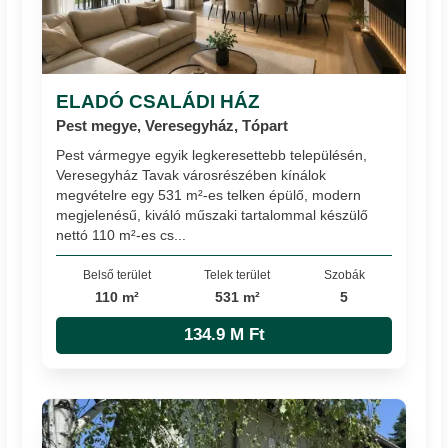
ELADÓ CSALÁDI HÁZ
Pest megye, Veresegyház, Tópart
Pest vármegye egyik legkeresettebb településén,
Veresegyház Tavak városrészében kínálok
megvételre egy 531 m²-es telken épülő, modern
megjelenésű, kiváló műszaki tartalommal készülő
nettó 110 m²-es cs...
Belső terület
Telek terület
Szobák
110 m²
531 m²
5
134.9 M Ft