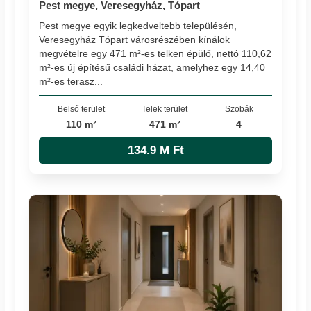
Pest megye, Veresegyház, Tópart
Pest megye egyik legkedveltebb településén,
Veresegyház Tópart városrészében kínálok
megvételre egy 471 m²-es telken épülő, nettó 110,62
m²-es új építésű családi házat, amelyhez egy 14,40
m²-es terasz...
Belső terület
Telek terület
Szobák
110 m²
471 m²
4
134.9 M Ft