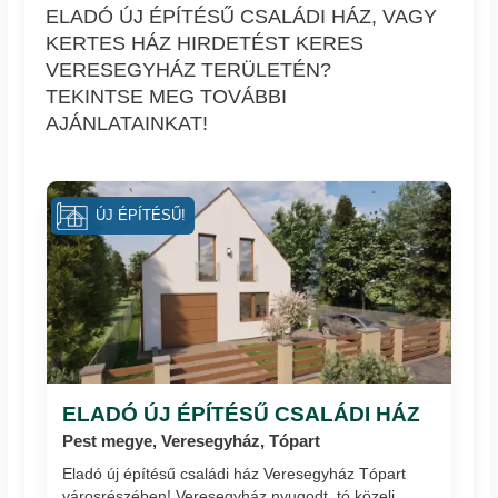
ELADÓ ÚJ ÉPÍTÉSŰ CSALÁDI HÁZ, VAGY
KERTES HÁZ HIRDETÉST KERES
VERESEGYHÁZ TERÜLETÉN?
TEKINTSE MEG TOVÁBBI
AJÁNLATAINKAT!
ÚJ ÉPÍTÉSŰ!
ELADÓ ÚJ ÉPÍTÉSŰ CSALÁDI HÁZ
Pest megye, Veresegyház, Tópart
Eladó új építésű családi ház Veresegyház Tópart
városrészében! Veresegyház nyugodt, tó közeli