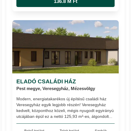
136.8 M Ft
ELADÓ CSALÁDI HÁZ
Pest megye, Veresegyház, Mézesvölgy
Modern, energiatakarékos új építésű családi ház
Veresegyház egyik legjobb részén! Veresegyház
kedvelt, központhoz közeli, mégis nyugodt egyirányú
utcájában épül ez a nettó 125,93 m²-es, átgondolt...
Belső terület
Telek terület
Szobák