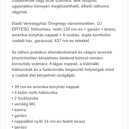
családoknak vagy azok számára, akik nyugodt,
ugyanakkor könnyen megközelíthető, élhető otthonra
vágynak.
Eladó Veresegyház Öreghegy városrészében, ÚJ
ÉPÍTÉSŰ, földszintes, nettó 120 nm-es + garázs + terasz,
amerikai konyhás nappali + 4 szobás, dupla komfortos
családi ház, garázzsal, 637 nm-es telekkel.
Az otthon praktikus elrendezésének és világos tereinek
köszönhetően kényelmes életteret biztosít minden
korosztály számára. A tágas nappali, a különálló
hálószobák és a funkcionális kiegészítő helyiségek mind
a családi élet kényelmét szolgálják.
• 39 nm-es amerikai konyhás nappali
• 4 külön nyíló hálószoba
• 2 fürdőszoba
• vendég WC
• kamra
• garázs
• nappaliból nyíló 14 nm-es fedett terasz
• garázs