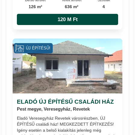
126 m²
636 m²
4
120 M Ft
ÚJ ÉPÍTÉSŰ!
ELADÓ ÚJ ÉPÍTÉSŰ CSALÁDI HÁZ
Pest megye, Veresegyház, Revetek
Eladó Veresegyház Revetek városrészben, ÚJ
ÉPÍTÉSŰ családi ház! MEGKEZDETT ÉPÍTKEZÉS!
Igény esetén a belső kialakítás jelenleg még