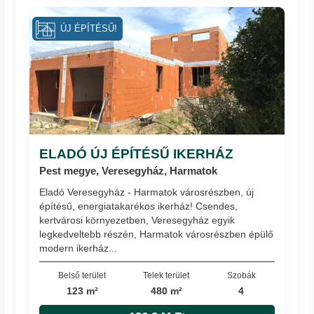
ÚJ ÉPÍTÉSŰ!
ELADÓ ÚJ ÉPÍTÉSŰ IKERHÁZ
Pest megye, Veresegyház, Harmatok
Eladó Veresegyház - Harmatok városrészben, új
építésű, energiatakarékos ikerház! Csendes,
kertvárosi környezetben, Veresegyház egyik
legkedveltebb részén, Harmatok városrészben épülő
modern ikerház...
Belső terület
Telek terület
Szobák
123 m²
480 m²
4