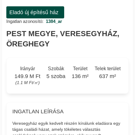
Eladó új építésű ház
Ingatlan azonosító:
1384_ar
PEST MEGYE, VERESEGYHÁZ,
ÖREGHEGY
Irányár
Szobák
Terület
Telek terület
149.9 M Ft
5 szoba
136 m²
637 m²
(1.1 M Ft/㎡)
INGATLAN LEÍRÁSA
Veresegyház egyik kedvelt részén kínálunk eladásra egy
tágas családi házat, amely tökéletes választás