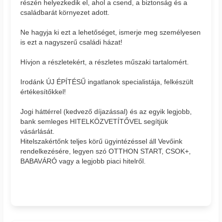
részén helyezkedik el, ahol a csend, a biztonság és a
családbarát környezet adott.
Ne hagyja ki ezt a lehetőséget, ismerje meg személyesen
is ezt a nagyszerű családi házat!
Hívjon a részletekért, a részletes műszaki tartalomért.
Irodánk ÚJ ÉPÍTÉSŰ ingatlanok specialistája, felkészült
értékesítőkkel!
Jogi háttérrel (kedvező díjazással) és az egyik legjobb,
bank semleges HITELKÖZVETÍTŐVEL segítjük
vásárlását.
Hitelszakértőnk teljes körű ügyintézéssel áll Vevőink
rendelkezésére, legyen szó OTTHON START, CSOK+,
BABAVÁRÓ vagy a legjobb piaci hitelről.