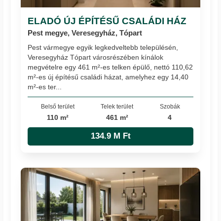
ELADÓ ÚJ ÉPÍTÉSŰ CSALÁDI HÁZ
Pest megye, Veresegyház, Tópart
Pest vármegye egyik legkedveltebb településén,
Veresegyház Tópart városrészében kínálok
megvételre egy 461 m²-es telken épülő, nettó 110,62
m²-es új építésű családi házat, amelyhez egy 14,40
m²-es ter...
Belső terület
Telek terület
Szobák
110 m²
461 m²
4
134.9 M Ft