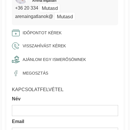
Aréna Ingatlan
Mutasd
+36 20 334
Mutasd
arenaingatlanok@
IDŐPONTOT KÉREK
VISSZAHÍVÁST KÉREK
AJÁNLOM EGY ISMERŐSÖMNEK
MEGOSZTÁS
KAPCSOLATFELVÉTEL
Név
Email