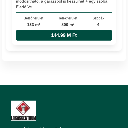
módosítható, a garázsból is készülhet + egy szoba!
Eladó Ve...
Belső terület
Telek terület
Szobák
133 m²
800 m²
4
144.99 M Ft