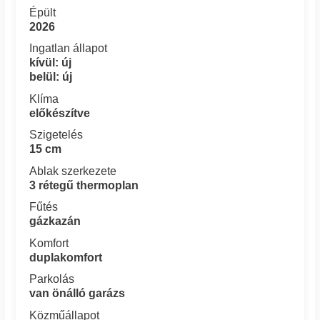
Épült
2026
Ingatlan állapot
kívül: új
belül: új
Klíma
előkészítve
Szigetelés
15 cm
Ablak szerkezete
3 rétegű thermoplan
Fűtés
gázkazán
Komfort
duplakomfort
Parkolás
van önálló garázs
Közműállapot