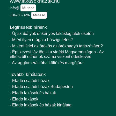
www.lakasokhazak.hu
info@
Mutasd
+36-30-328-
Mutasd
Legfrissebb híreink
- Új szabályok önkényes lakásfoglalók esetén
- Miért ilyen drága a hőszigetelés?
- Miként felel az örökös az örökhagyó tartozásáért?
- Építkezési láz tört ki a vidéki Magyarországon - Az
elkészült otthonok száma viszont édeskevés
- Az agglomerációba költözés margójára
További kínálatunk
- Eladó családi házak
- Eladó családi házak Budapesten
- Eladó lakások és házak
- Eladó lakások
- Eladó lakások és házak kínálata