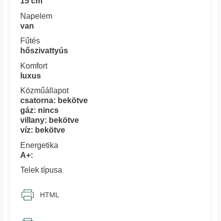
15 cm
Napelem
van
Fűtés
hőszivattyús
Komfort
luxus
Közműállapot
csatorna: bekötve
gáz: nincs
villany: bekötve
víz: bekötve
Energetika
A+:
Telek típusa
HTML