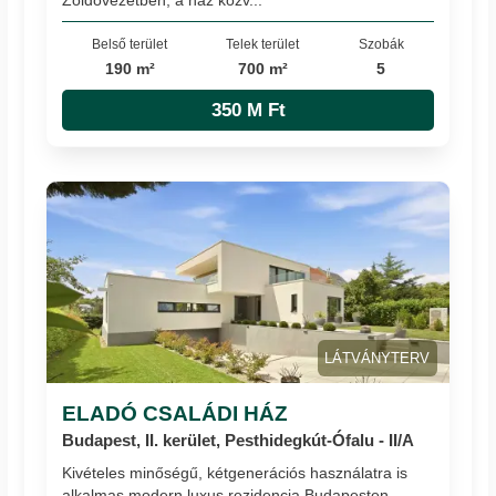
Belső terület
Telek terület
Szobák
190 m²
700 m²
5
350 M Ft
LÁTVÁNYTERV
ELADÓ CSALÁDI HÁZ
Budapest, II. kerület, Pesthidegkút-Ófalu - II/A
Kivételes minőségű, kétgenerációs használatra is
alkalmas modern luxus rezidencia Budapesten.