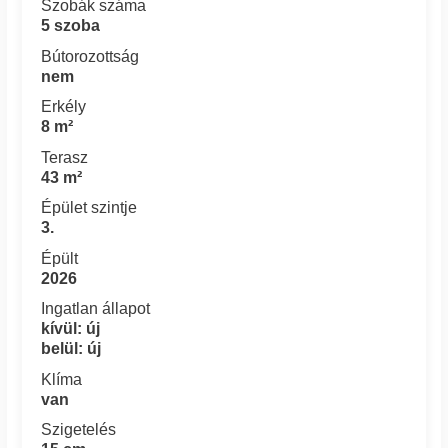
Szobák száma
5 szoba
Bútorozottság
nem
Erkély
8 m²
Terasz
43 m²
Épület szintje
3.
Épült
2026
Ingatlan állapot
kívül: új
belül: új
Klíma
van
Szigetelés