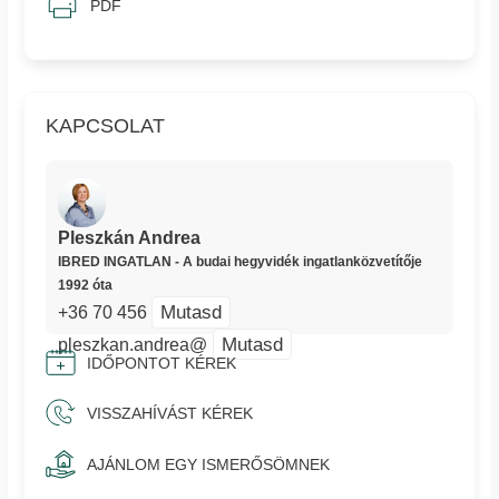
PDF
KAPCSOLAT
Pleszkán Andrea
IBRED INGATLAN - A budai hegyvidék ingatlanközvetítője
1992 óta
Mutasd
+36 70 456
Mutasd
pleszkan.andrea@
IDŐPONTOT KÉREK
VISSZAHÍVÁST KÉREK
AJÁNLOM EGY ISMERŐSÖMNEK