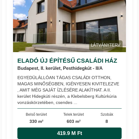
LÁTVÁNYTERV
ELADÓ ÚJ ÉPÍTÉSŰ CSALÁDI HÁZ
Budapest, II. kerület, Pesthidegkút - II/A
EGYEDÜLÁLLÓAN TÁGAS CSALÁDI OTTHON,
MAGAS MINŐSÉGBEN, IGÉNYESEN KIVITELEZVE
, AMIT MÉG SAJÁT ÍZLÉSÉRE ALAKÍTHAT. A II.
kerület Hidegkúti részén, a Klebelsberg Kultúrkúria
vonzáskörzetében, csendes ...
Belső terület
Telek terület
Szobák
330 m²
603 m²
8
419.9 M Ft