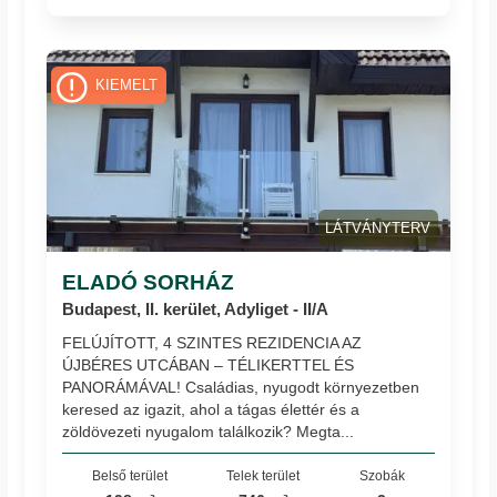
KIEMELT
LÁTVÁNYTERV
ELADÓ SORHÁZ
Budapest, II. kerület, Adyliget - II/A
FELÚJÍTOTT, 4 SZINTES REZIDENCIA AZ
ÚJBÉRES UTCÁBAN – TÉLIKERTTEL ÉS
PANORÁMÁVAL! Családias, nyugodt környezetben
keresed az igazit, ahol a tágas élettér és a
zöldövezeti nyugalom találkozik? Megta...
Belső terület
Telek terület
Szobák