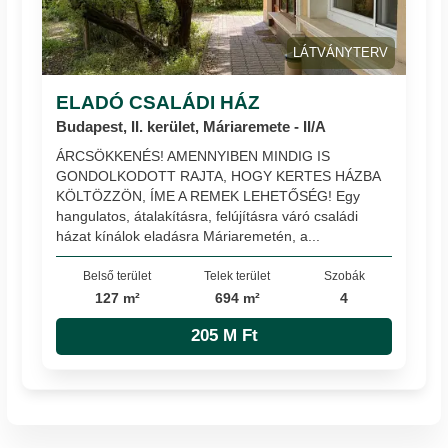
LÁTVÁNYTERV
ELADÓ CSALÁDI HÁZ
Budapest, II. kerület, Máriaremete - II/A
ÁRCSÖKKENÉS! AMENNYIBEN MINDIG IS
GONDOLKODOTT RAJTA, HOGY KERTES HÁZBA
KÖLTÖZZÖN, ÍME A REMEK LEHETŐSÉG! Egy
hangulatos, átalakításra, felújításra váró családi
házat kínálok eladásra Máriaremetén, a...
Belső terület
Telek terület
Szobák
127 m²
694 m²
4
205 M Ft