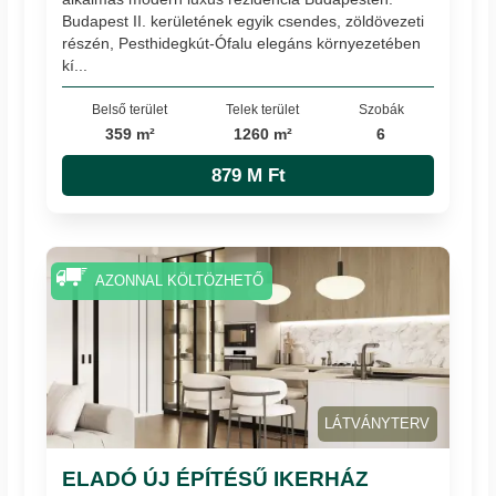
Budapest II. kerületének egyik csendes, zöldövezeti
részén, Pesthidegkút-Ófalu elegáns környezetében
kí...
Belső terület
Telek terület
Szobák
359 m²
1260 m²
6
879 M Ft
AZONNAL KÖLTÖZHETŐ
LÁTVÁNYTERV
ELADÓ ÚJ ÉPÍTÉSŰ IKERHÁZ