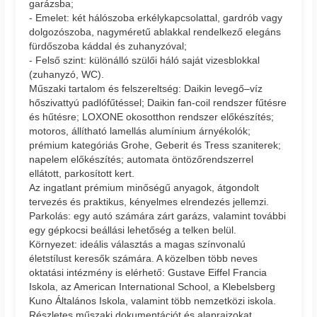
garázsba;
- Emelet: két hálószoba erkélykapcsolattal, gardrób vagy
dolgozószoba, nagyméretű ablakkal rendelkező elegáns
fürdőszoba káddal és zuhanyzóval;
- Felső szint: különálló szülői háló saját vizesblokkal
(zuhanyzó, WC).
Műszaki tartalom és felszereltség: Daikin levegő–víz
hőszivattyú padlófűtéssel; Daikin fan-coil rendszer fűtésre
és hűtésre; LOXONE okosotthon rendszer előkészítés;
motoros, állítható lamellás alumínium árnyékolók;
prémium kategóriás Grohe, Geberit és Tress szaniterek;
napelem előkészítés; automata öntözőrendszerrel
ellátott, parkosított kert.
Az ingatlant prémium minőségű anyagok, átgondolt
tervezés és praktikus, kényelmes elrendezés jellemzi.
Parkolás: egy autó számára zárt garázs, valamint további
egy gépkocsi beállási lehetőség a telken belül.
Környezet: ideális választás a magas színvonalú
életstílust keresők számára. A közelben több neves
oktatási intézmény is elérhető: Gustave Eiffel Francia
Iskola, az American International School, a Klebelsberg
Kuno Általános Iskola, valamint több nemzetközi iskola.
Részletes műszaki dokumentációt és alaprajzokat