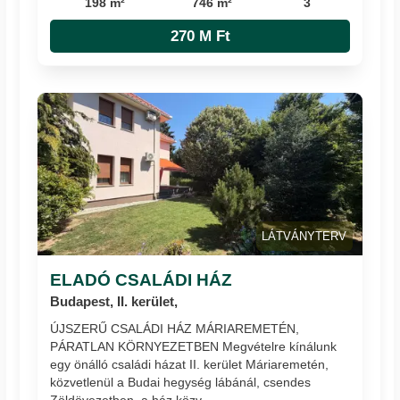
198 m²
746 m²
3
270 M Ft
LÁTVÁNYTERV
ELADÓ CSALÁDI HÁZ
Budapest, II. kerület,
ÚJSZERŰ CSALÁDI HÁZ MÁRIAREMETÉN,
PÁRATLAN KÖRNYEZETBEN Megvételre kínálunk
egy önálló családi házat II. kerület Máriaremetén,
közvetlenül a Budai hegység lábánál, csendes
Zöldövezetben, a ház közv...