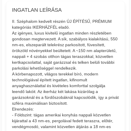
INGATLAN LEÍRÁSA
II. Széphalom kedvelt részén ÚJ ÉPÍTÉSŰ, PRÉMIUM
kategóriás IKERHÁZFÉL eladó.
Az igényes, luxus kivitelű ingatlan minden részletében
gondosan megtervezett. A sík, szabályos kialakítású, 550
nm-es, elszeparált telekrész parkosított, füvesített,
örökzöld növényekkel beültetett. A ~150 nm alapterületű,
nappali + 4 szobás otthon tágas teraszokkal, közvetlen
kertkapcsolattal, saját garázzsal és telken belüli további
parkolási lehetőséggel rendelkezik.
A körbenapozott, világos terekkel bíró, modern
technológiával épített ingatlan, kifinomult
anyaghasználattal és kivételes komforttal szolgálja
leendő lakóit. Az ikerház két lakása kizárólag a
garázsoknál és a fürdőszobáknál kapcsolódik, így a privát
szféra maximálisan biztosított.
Elrendezés:
- Földszint: tágas amerikai konyhás nappali közvetlen
kijárattal a 43 nm-es, pergolával fedett teraszra, előtér,
vendégmosdó, valamint közvetlen átjárás a 18 nm-es