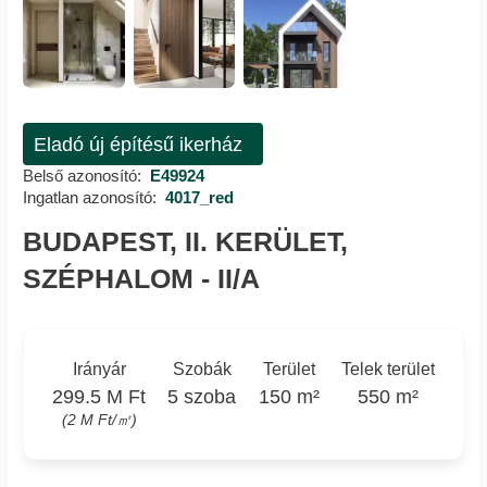
Eladó új építésű ikerház
Belső azonosító:
E49924
Ingatlan azonosító:
4017_red
BUDAPEST, II. KERÜLET,
SZÉPHALOM - II/A
Irányár
Szobák
Terület
Telek terület
299.5 M Ft
5 szoba
150 m²
550 m²
(2 M Ft/㎡)