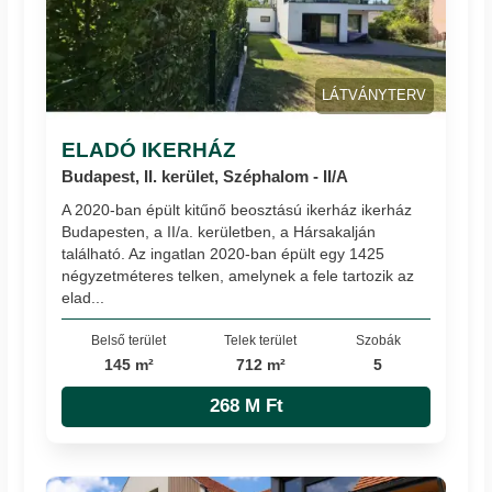
LÁTVÁNYTERV
ELADÓ IKERHÁZ
Budapest, II. kerület, Széphalom - II/A
A 2020-ban épült kitűnő beosztású ikerház ikerház
Budapesten, a II/a. kerületben, a Hársakalján
található. Az ingatlan 2020-ban épült egy 1425
négyzetméteres telken, amelynek a fele tartozik az
elad...
Belső terület
Telek terület
Szobák
145 m²
712 m²
5
268 M Ft