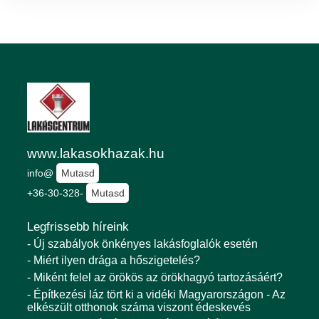
www.lakasokhazak.hu
info@
Mutasd
+36-30-328-
Mutasd
Legfrissebb híreink
- Új szabályok önkényes lakásfoglalók esetén
- Miért ilyen drága a hőszigetelés?
- Miként felel az örökös az örökhagyó tartozásáért?
- Építkezési láz tört ki a vidéki Magyarországon - Az
elkészült otthonok száma viszont édeskevés