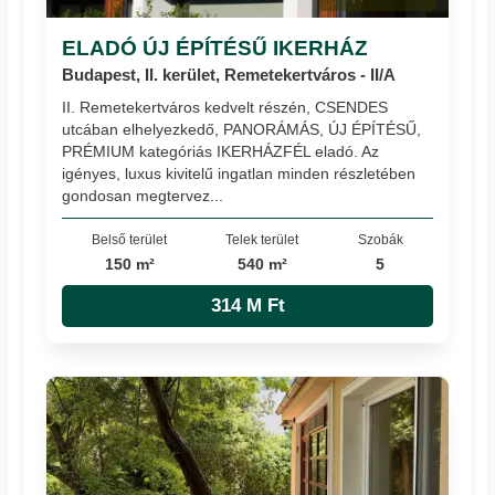
ELADÓ ÚJ ÉPÍTÉSŰ IKERHÁZ
Budapest, II. kerület, Remetekertváros - II/A
II. Remetekertváros kedvelt részén, CSENDES
utcában elhelyezkedő, PANORÁMÁS, ÚJ ÉPÍTÉSŰ,
PRÉMIUM kategóriás IKERHÁZFÉL eladó. Az
igényes, luxus kivitelű ingatlan minden részletében
gondosan megtervez...
Belső terület
Telek terület
Szobák
150 m²
540 m²
5
314 M Ft