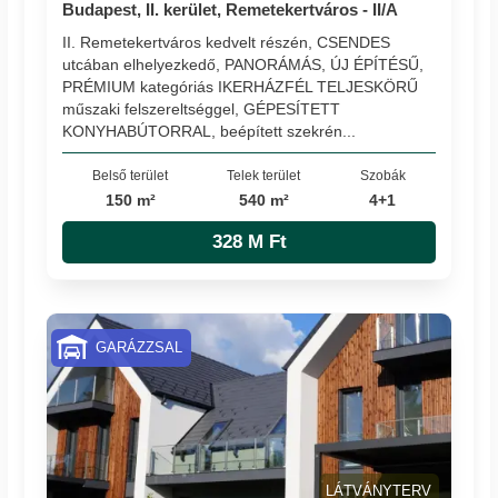
Budapest, II. kerület, Remetekertváros - II/A
II. Remetekertváros kedvelt részén, CSENDES
utcában elhelyezkedő, PANORÁMÁS, ÚJ ÉPÍTÉSŰ,
PRÉMIUM kategóriás IKERHÁZFÉL TELJESKÖRŰ
műszaki felszereltséggel, GÉPESÍTETT
KONYHABÚTORRAL, beépített szekrén...
Belső terület
Telek terület
Szobák
150 m²
540 m²
4+1
328 M Ft
GARÁZZSAL
LÁTVÁNYTERV