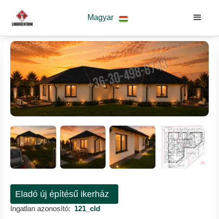
Magyar
Eladó új építésű ikerház
Ingatlan azonosító:
121_cld