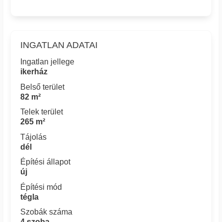
INGATLAN ADATAI
Ingatlan jellege
ikerház
Belső terület
82 m²
Telek terület
265 m²
Tájolás
dél
Építési állapot
új
Építési mód
tégla
Szobák száma
4 szoba