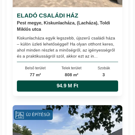
ELADÓ CSALÁDI HÁZ
Pest megye, Kiskunlacháza, (Lacháza), Toldi
Miklós utca
Kiskunlacháza egyik legszebb, újszerű családi háza
– külön üzleti lehetőséggel! Ha olyan otthont keres,
ahol minden részlet a minőségről, az igényességről
és a praktikusságról szól, akkor ezt az in...
Belső terület
Telek terület
Szobák
77 m²
808 m²
3
94.9 M Ft
ÚJ ÉPÍTÉSŰ!