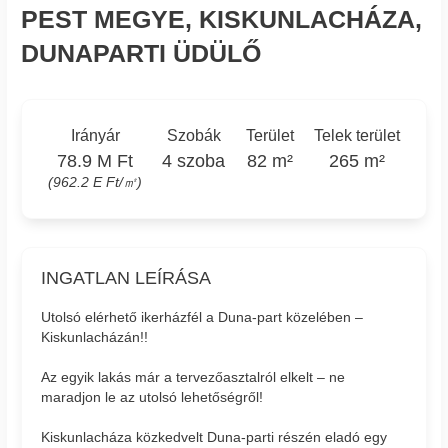
PEST MEGYE, KISKUNLACHÁZA,
DUNAPARTI ÜDÜLŐ
Irányár
Szobák
Terület
Telek terület
78.9 M Ft
4 szoba
82 m²
265 m²
(962.2 E Ft/㎡)
INGATLAN LEÍRÁSA
Utolsó elérhető ikerházfél a Duna-part közelében –
Kiskunlacházán!!
Az egyik lakás már a tervezőasztalról elkelt – ne
maradjon le az utolsó lehetőségről!
Kiskunlacháza közkedvelt Duna-parti részén eladó egy