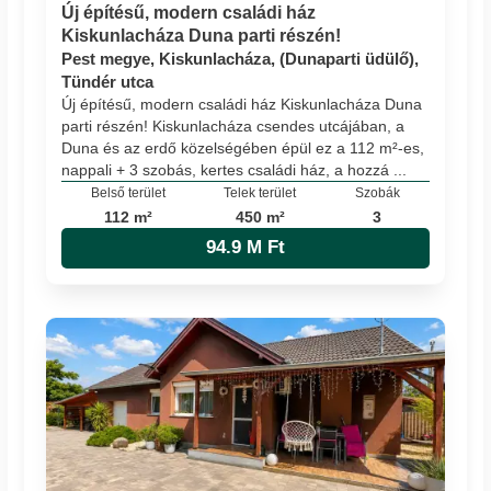
Új építésű, modern családi ház
Kiskunlacháza Duna parti részén!
Pest megye, Kiskunlacháza, (Dunaparti üdülő),
Tündér utca
Új építésű, modern családi ház Kiskunlacháza Duna
parti részén! Kiskunlacháza csendes utcájában, a
Duna és az erdő közelségében épül ez a 112 m²-es,
nappali + 3 szobás, kertes családi ház, a hozzá ...
Belső terület
Telek terület
Szobák
112 m²
450 m²
3
94.9 M Ft