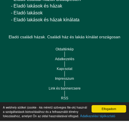
- Eladó lakások és házak
- Eladó lakások
- Eladó lakások és házak kínálata
Eladó családi házak. Családi ház és lakás kínálat országosan
Oldaltérkép
Adatkezelés
Kapcsolat
Impresszum
Link és bannercsere
RSS
A webhely sütiket (cookie - kis méretű szöveges file-ok) használ
Elfogadom
Vár-Köz Kft. - Ingatlan nyilvántartó, ügyviteli és
a szolgáltatások biztosításához és a felhasználói élmény
Copyright © 2021.
Adatkezelési tájékoztató
fokozásához, amelyet Ön az oldal használatával elfogad.
adminisztrációs szoftver