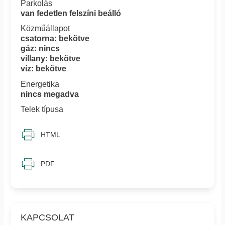
Parkolás
van fedetlen felszíni beálló
Közműállapot
csatorna: bekötve
gáz: nincs
villany: bekötve
víz: bekötve
Energetika
nincs megadva
Telek típusa
HTML
PDF
KAPCSOLAT