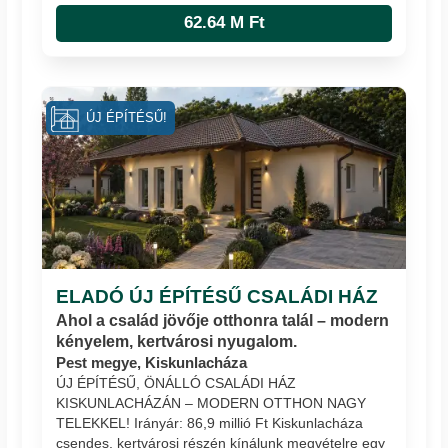
62.64 M Ft
ÚJ ÉPÍTÉSŰ!
ELADÓ ÚJ ÉPÍTÉSŰ CSALÁDI HÁZ
Ahol a család jövője otthonra talál – modern
kényelem, kertvárosi nyugalom.
Pest megye, Kiskunlacháza
ÚJ ÉPÍTÉSŰ, ÖNÁLLÓ CSALÁDI HÁZ
KISKUNLACHÁZÁN – MODERN OTTHON NAGY
TELEKKEL! Irányár: 86,9 millió Ft Kiskunlacháza
csendes, kertvárosi részén kínálunk megvételre egy