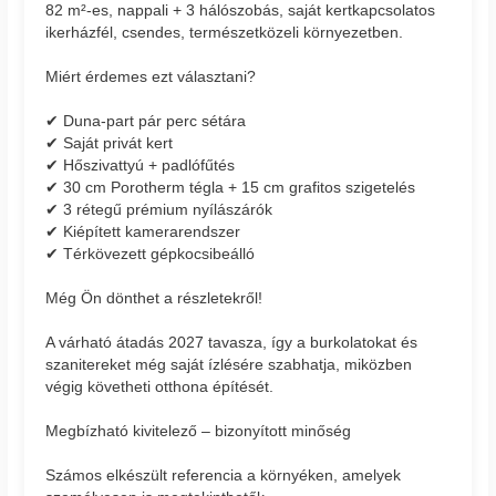
82 m²-es, nappali + 3 hálószobás, saját kertkapcsolatos
ikerházfél, csendes, természetközeli környezetben.
Miért érdemes ezt választani?
✔ Duna-part pár perc sétára
✔ Saját privát kert
✔ Hőszivattyú + padlófűtés
✔ 30 cm Porotherm tégla + 15 cm grafitos szigetelés
✔ 3 rétegű prémium nyílászárók
✔ Kiépített kamerarendszer
✔ Térkövezett gépkocsibeálló
Még Ön dönthet a részletekről!
A várható átadás 2027 tavasza, így a burkolatokat és
szanitereket még saját ízlésére szabhatja, miközben
végig követheti otthona építését.
Megbízható kivitelező – bizonyított minőség
Számos elkészült referencia a környéken, amelyek