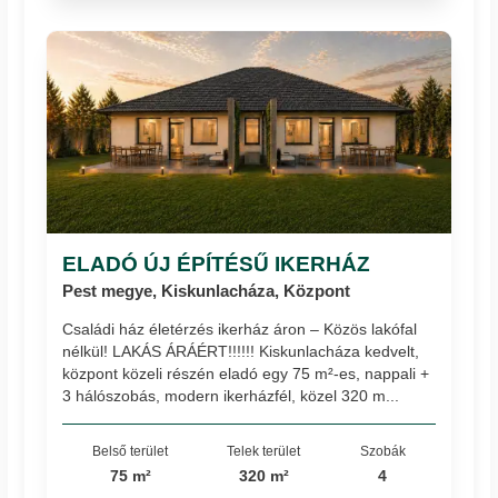
ELADÓ ÚJ ÉPÍTÉSŰ IKERHÁZ
Pest megye, Kiskunlacháza, Központ
Családi ház életérzés ikerház áron – Közös lakófal
nélkül! LAKÁS ÁRÁÉRT!!!!!! Kiskunlacháza kedvelt,
központ közeli részén eladó egy 75 m²-es, nappali +
3 hálószobás, modern ikerházfél, közel 320 m...
Belső terület
Telek terület
Szobák
75 m²
320 m²
4