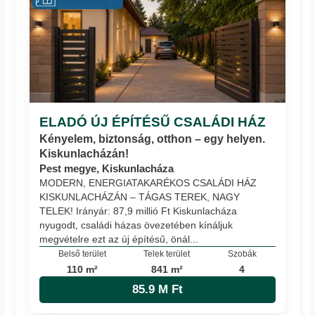
ELADÓ ÚJ ÉPÍTÉSŰ CSALÁDI HÁZ
Kényelem, biztonság, otthon – egy helyen.
Kiskunlacházán!
Pest megye, Kiskunlacháza
MODERN, ENERGIATAKARÉKOS CSALÁDI HÁZ
KISKUNLACHÁZÁN – TÁGAS TEREK, NAGY
TELEK! Irányár: 87,9 millió Ft Kiskunlacháza
nyugodt, családi házas övezetében kínáljuk
megvételre ezt az új építésű, önál...
Belső terület
Telek terület
Szobák
110 m²
841 m²
4
85.9 M Ft