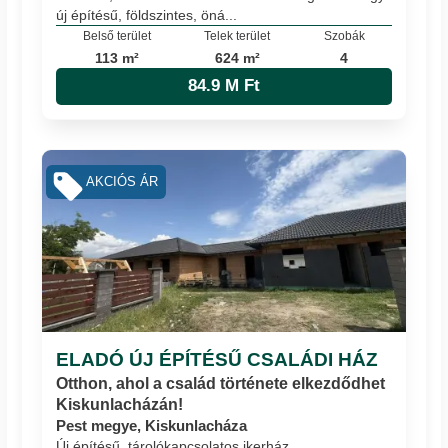
új építésű, földszintes, öná...
Belső terület
Telek terület
Szobák
113 m²
624 m²
4
84.9 M Ft
AKCIÓS ÁR
ELADÓ ÚJ ÉPÍTÉSŰ CSALÁDI HÁZ
Otthon, ahol a család története elkezdődhet
Kiskunlacházán!
Pest megye, Kiskunlacháza
Új építésű, tárolókapcsolatos ikerház