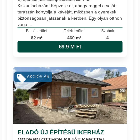
Kiskunlacházán! Képzelje el, ahogy reggel a saját
teraszán kortyolja a kávéját, miközben a gyerekek
biztonságosan játszanak a kertben. Egy olyan otthon
várja ...
Belső terület
Telek terület
Szobák
82 m²
460 m²
4
69.9 M Ft
AKCIÓS ÁR
ELADÓ ÚJ ÉPÍTÉSŰ IKERHÁZ
MODERN OTTHON SAJÁT KERTTEL