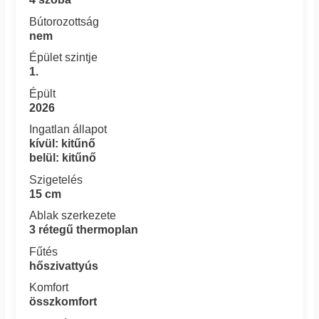
Bútorozottság
nem
Épület szintje
1.
Épült
2026
Ingatlan állapot
kívül: kitűnő
belül: kitűnő
Szigetelés
15 cm
Ablak szerkezete
3 rétegű thermoplan
Fűtés
hőszivattyús
Komfort
összkomfort