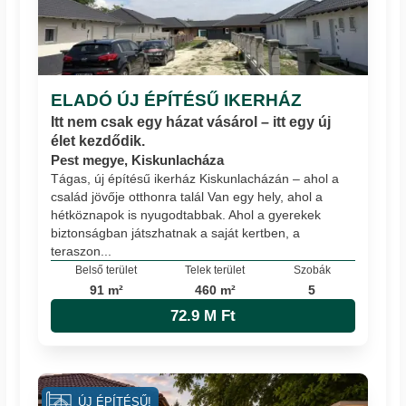
ELADÓ ÚJ ÉPÍTÉSŰ IKERHÁZ
Itt nem csak egy házat vásárol – itt egy új
élet kezdődik.
Pest megye, Kiskunlacháza
Tágas, új építésű ikerház Kiskunlacházán – ahol a
család jövője otthonra talál Van egy hely, ahol a
hétköznapok is nyugodtabbak. Ahol a gyerekek
biztonságban játszhatnak a saját kertben, a
teraszon...
Belső terület
Telek terület
Szobák
91 m²
460 m²
5
72.9 M Ft
ÚJ ÉPÍTÉSŰ!