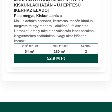
KISKUNLACHÁZÁN – ÚJ ÉPÍTÉSŰ
IKERHÁZ ELADÓ!
Pest megye, Kiskunlacháza
Kiskunlacháza csendes, kertvárosi részén kínálunk
megvételre egy modern kialakítású, földszintes
ikerházat, amely tökéletes választás lehet pároknak,
kisgyermekes családoknak vagy akár idősebb
koroszt...
Belső terület
Telek terület
Szobák
54 m²
160 m²
3
52.9 M Ft