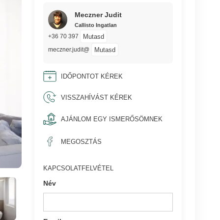
Meczner Judit
Callisto Ingatlan
Mutasd
+36 70 397
Mutasd
meczner.judit@
IDŐPONTOT KÉREK
VISSZAHÍVÁST KÉREK
AJÁNLOM EGY ISMERŐSÖMNEK
MEGOSZTÁS
KAPCSOLATFELVÉTEL
Név