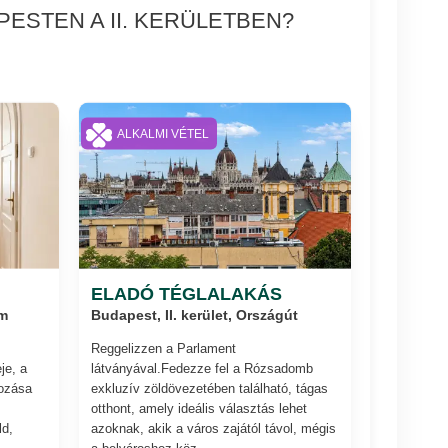
ESTEN A II. KERÜLETBEN?
ALKALMI VÉTEL
ELADÓ TÉGLALAKÁS
om
Budapest, II. kerület, Országút
Reggelizzen a Parlament
je, a
látványával.Fedezze fel a Rózsadomb
ozása
exkluzív zöldövezetében található, tágas
otthont, amely ideális választás lehet
ld,
azoknak, akik a város zajától távol, mégis
a belvároshoz köz...