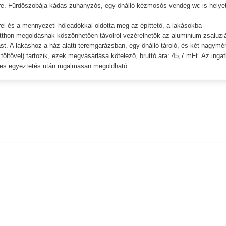
ésre. Fürdőszobája kádas-zuhanyzós, egy önálló kézmosós vendég wc is helye
rrel és a mennyezeti hőleadókkal oldotta meg az építtető, a lakásokba
otthon megoldásnak köszönhetően távolról vezérelhetők az aluminium zsaluzi
st. A lakáshoz a ház alatti teremgarázsban, egy önálló tároló, és két nagymé
öltővel) tartozik, ezek megvásárlása kötelező, bruttó ára: 45,7 mFt. Az ingat
etes egyeztetés után rugalmasan megoldható.