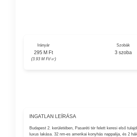
Irányár
Szobák
295 M Ft
3 szoba
(3.93 M Ft/㎡)
INGATLAN LEÍRÁSA
Budapest 2. kerületében, Pasaréti tér felett keresi első tula
luxus lakása. 32 nm-es amerikai konyhás nappalija, és 2 há