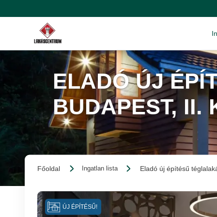
I
ELADÓ ÚJ ÉPÍ
BUDAPEST, II.
Főoldal
Eladó új építésű téglalak
Ingatlan lista
ÚJ ÉPÍTÉSŰ!