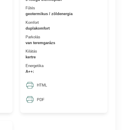
Fűtés
geotermikus / zöldenergia
Komfort
duplakomfort
Parkolás
van teremgarázs
Kilátás
kertre
Energetika
A++:
HTML
PDF