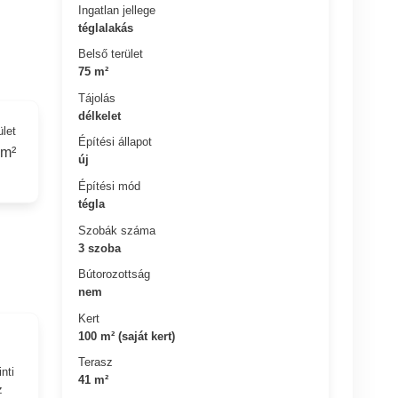
Ingatlan jellege
téglalakás
Belső terület
75 m²
Tájolás
délkelet
ület
Építési állapot
 m²
új
Építési mód
tégla
Szobák száma
3 szoba
Bútorozottság
nem
Kert
100 m² (saját kert)
Terasz
nti
41 m²
z