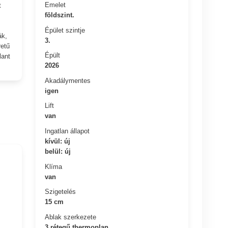
Emelet
t
földszint.
Épület szintje
ák,
3.
retű
Épült
lant
2026
Akadálymentes
igen
Lift
van
Ingatlan állapot
kívül: új
belül: új
Klíma
van
Szigetelés
15 cm
Ablak szerkezete
3 rétegű thermoplan