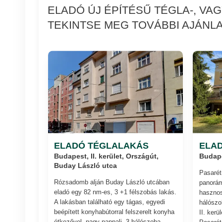
ELADÓ ÚJ ÉPÍTÉSŰ TÉGLA-, VA
TEKINTSE MEG TOVÁBBI AJÁNLA
ELADÓ TÉGLALAKÁS
ELA
Budapest, II. kerület, Országút,
Budapes
Buday László utca
Pasaréti
Rózsadomb alján Buday László utcában
panorám
eladó egy 82 nm-es, 3 +1 félszobás lakás.
hasznos
A lakásban található egy tágas, egyedi
hálószob
beépített konyhabútorral felszerelt konyha
II. kerü
étkezővel, nagy nappali, 3 hálószoba...
Pasarét.