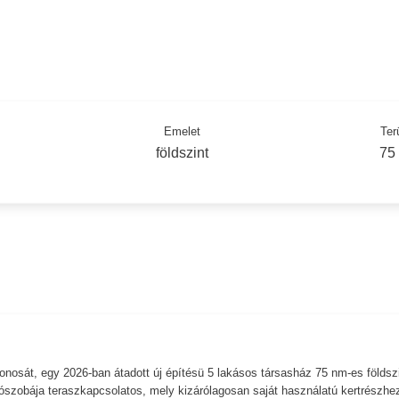
Emelet
Ter
földszint
75
jdonosát, egy 2026-ban átadott új építésü 5 lakásos társasház 75 nm-es földszi
lószobája teraszkapcsolatos, mely kizárólagosan saját használatú kertrészhe