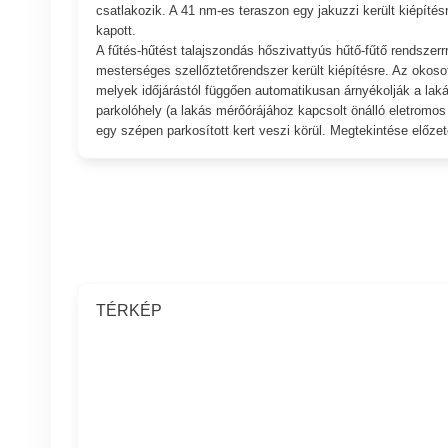
csatlakozik. A 41 nm-es teraszon egy jakuzzi került kiépít
kapott.
A fűtés-hűtést talajszondás hőszivattyús hűtő-fűtő rendszer
mesterséges szellőztetőrendszer került kiépítésre. Az okos
melyek időjárástól függően automatikusan árnyékolják a laká
parkolóhely (a lakás mérőórájához kapcsolt önálló eletromos t
egy szépen parkosított kert veszi körül. Megtekintése előz
TÉRKÉP