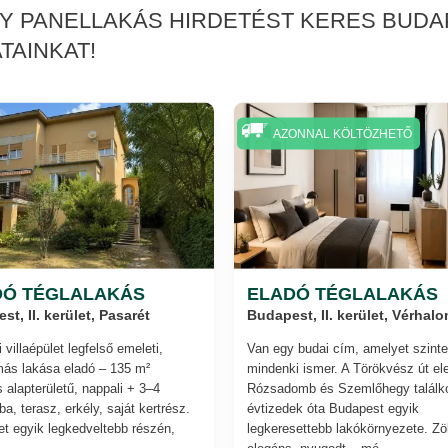
GY PANELLAKÁS HIRDETÉST KERES BUDAP
TAINKAT!
AZONNAL KÖLTÖZHETŐ
DÓ TÉGLALAKÁS
ELADÓ TÉGLALAKÁS
t, II. kerület, Pasarét
Budapest, II. kerület, Vérhal
 villaépület legfelső emeleti,
Van egy budai cím, amelyet szinte
ás lakása eladó – 135 m²
mindenki ismer. A Törökvész út ele
 alapterületű, nappali + 3–4
Rózsadomb és Szemlőhegy találk
a, terasz, erkély, saját kertrész.
évtizedek óta Budapest egyik
let egyik legkedveltebb részén,
legkeresettebb lakókörnyezete. Zö
..
elegáns, nyugodt – mé...