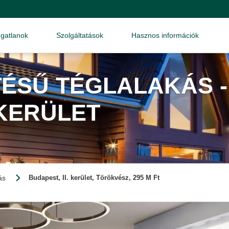
ngatlanok
Szolgáltatások
Hasznos információk
TÉSŰ TÉGLALAKÁS -
 KERÜLET
ás
Budapest, II. kerület, Törökvész, 295 M Ft