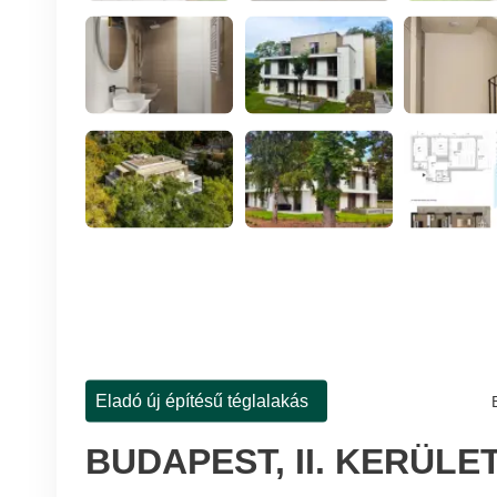
Eladó új építésű téglalakás
BUDAPEST, II. KERÜLE