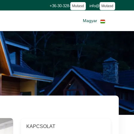
+36-30-328-
info@
Mutasd
Mutasd
Magyar
KAPCSOLAT