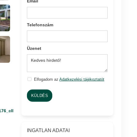
Email
Telefonszám
Üzenet
Elfogadom az
Adatkezelési tájékoztatót
KÜLDÉS
176_cll
INGATLAN ADATAI