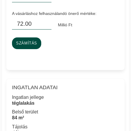
A vásárláshoz felhasználandó önerő mértéke:
Millió Ft
SZÁMÍTÁS
INGATLAN ADATAI
Ingatlan jellege
téglalakás
Belső terület
84 m²
Tájolás