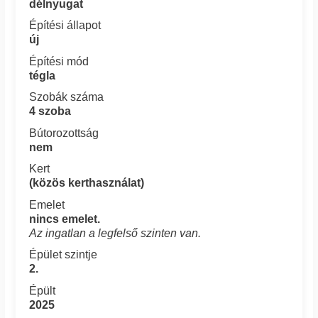
délnyugat
Építési állapot
új
Építési mód
tégla
Szobák száma
4 szoba
Bútorozottság
nem
Kert
(közös kerthasználat)
Emelet
nincs emelet.
Az ingatlan a legfelső szinten van.
Épület szintje
2.
Épült
2025