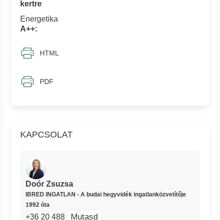
kertre
Energetika
A++:
HTML
PDF
KAPCSOLAT
Doór Zsuzsa
IBRED INGATLAN - A budai hegyvidék ingatlanközvetítője
1992 óta
Mutasd
+36 20 488