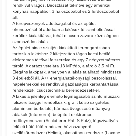
rendkívül világos. Beosztását tekintve egy amerikai
konyhás nappaliból, 3 hálószobából és 2 fürdőszobából
áll.
A terepviszonyok adottságából és az épület
elrendezéséből adódóan a lakások fél szint eltolással
kerültek kialakításra, tehát nincsen zavaró közelségben
szomszédos lakás .
Az épület pince szintjén kialakított teremgarázsban
tartozik a lakáshoz 2 kifejezetten tágas kocsi beálló
elektromos töltővel felszerelve és egy 7 négyzetméteres
tároló. A garázs vételára 13 MFt/db, a tároló 3,5 M Ft.
Elegáns lakópark, amelyben a lakás található mindössze
3 épületből áll. A++ energiahatékonysági besorolással,
napelemekkel és rendkívül gazdaságos karbantartással
rendelkezik, csúcstechnikai berendezésekkel.
A lakás a jelenleg elérhető legmagasabb szintű műszaki
felszereltséggel rendelkezik: grafit külső szigetelés,
alumínium burkolatú, hármas üvegezésű műanyag
ablakok (Internorm), beépített elektromos
redőnyrendszer (Schlotterer Raff S Putz), légszivattyús
felületi hűtő-fűtő rendszer, hővisszanyerő
szellőzőrendszer (Helios), okosotthon-rendszer (Loxone