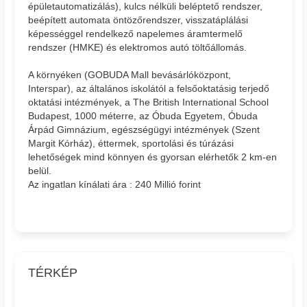
épületautomatizálás), kulcs nélküli beléptető rendszer,
beépített automata öntözőrendszer, visszatáplálási
képességgel rendelkező napelemes áramtermelő
rendszer (HMKE) és elektromos autó töltőállomás.
A környéken (GOBUDA Mall bevásárlóközpont,
Interspar), az általános iskolától a felsőoktatásig terjedő
oktatási intézmények, a The British International School
Budapest, 1000 méterre, az Óbuda Egyetem, Óbuda
Árpád Gimnázium, egészségügyi intézmények (Szent
Margit Kórház), éttermek, sportolási és túrázási
lehetőségek mind könnyen és gyorsan elérhetők 2 km-en
belül.
Az ingatlan kínálati ára : 240 Millió forint
TÉRKÉP