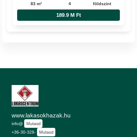
83 m²
4
földszint
189.9 M Ft
www.lakasokhazak.hu
info@
Mutasd
+36-30-328-
Mutasd