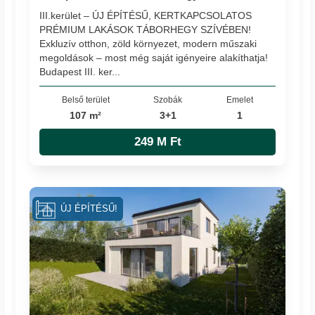
III.kerület – ÚJ ÉPÍTÉSŰ, KERTKAPCSOLATOS
PRÉMIUM LAKÁSOK TÁBORHEGY SZÍVÉBEN!
Exkluzív otthon, zöld környezet, modern műszaki
megoldások – most még saját igényeire alakíthatja!
Budapest III. ker...
Belső terület
Szobák
Emelet
107 m²
3+1
1
249 M Ft
ÚJ ÉPÍTÉSŰ!