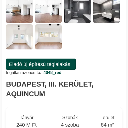
Eladó új építésű téglalakás
Ingatlan azonosító:
4048_red
BUDAPEST, III. KERÜLET,
AQUINCUM
Irányár
Szobák
Terület
240 M Ft
4 szoba
84 m²