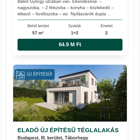
Bálint György utcában van. Elrendezése: –
nagyszoba, – 2 félszoba – konyha – közlekedő –
étkező – fürdőszoba – wc. Nyílászárók dupla ...
Belső terület
Szobák
Emelet
57 m²
1+2
2
64.9 M Ft
ÚJ ÉPÍTÉSŰ!
ELADÓ ÚJ ÉPÍTÉSŰ TÉGLALAKÁS
Budapest, III. kerület, Táborhegy