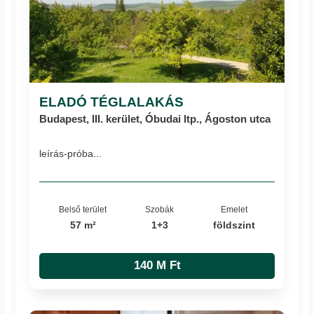
ELADÓ TÉGLALAKÁS
Budapest, III. kerület, Óbudai ltp., Ágoston utca
leírás-próba...
Belső terület
Szobák
Emelet
57 m²
1+3
földszint
140 M Ft