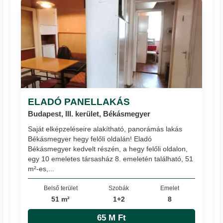
ELADÓ PANELLAKÁS
Budapest, III. kerület, Békásmegyer
Saját elképzeléseire alakítható, panorámás lakás
Békásmegyer hegy felőli oldalán! Eladó
Békásmegyer kedvelt részén, a hegy felőli oldalon,
egy 10 emeletes társasház 8. emeletén található, 51
m²-es,...
Belső terület
Szobák
Emelet
51 m²
1+2
8
65 M Ft