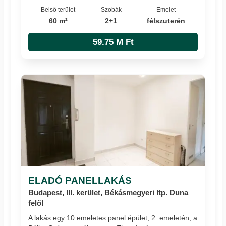
Belső terület
Szobák
Emelet
60 m²
2+1
félszuterén
59.75 M Ft
ELADÓ PANELLAKÁS
Budapest, III. kerület, Békásmegyeri ltp. Duna
felől
A lakás egy 10 emeletes panel épület, 2. emeletén, a