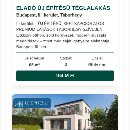
ELADÓ ÚJ ÉPÍTÉSŰ TÉGLALAKÁS
Budapest, III. kerület, Táborhegy
III.kerület – ÚJ ÉPÍTÉSŰ, KERTKAPCSOLATOS
PRÉMIUM LAKÁSOK TÁBORHEGY SZÍVÉBEN!
Exkluzív otthon, zöld környezet, modern műszaki
megoldások – most még saját igényeire alakíthatja!
Budapest III. ker...
Belső terület
Szobák
Emelet
65 m²
3
földszint
164 M Ft
ÚJ ÉPÍTÉSŰ!