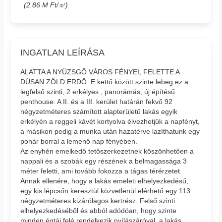
(2.86 M Ft/㎡)
INGATLAN LEÍRÁSA
ALATTA A NYÜZSGŐ VÁROS FÉNYEI, FELETTE A
DÚSAN ZÖLD ERDŐ. E kettő között szinte lebeg ez a
legfelső szinti, 2 erkélyes , panorámás, új építésű
penthouse. A II. és a III. kerület határán fekvő 92
négyzetméteres számított alapterületű lakás egyik
erkélyén a reggeli kávét kortyolva élvezhetjük a napfényt,
a másikon pedig a munka után hazatérve lazíthatunk egy
pohár borral a lemenő nap fényében.
Az enyhén emelkedő tetőszerkezetnek köszönhetően a
nappali és a szobák egy részének a belmagassága 3
méter feletti, ami tovább fokozza a tágas térérzetet.
Annak ellenére, hogy a lakás emeleti elhelyezkedésű,
egy kis lépcsőn keresztül közvetlenül elérhető egy 113
négyzetméteres kizárólagos kertrész. Felső szinti
elhelyezkedéséből és abból adódóan, hogy szinte
minden égtáj felé rendelkezik nyílászáróval, a lakás