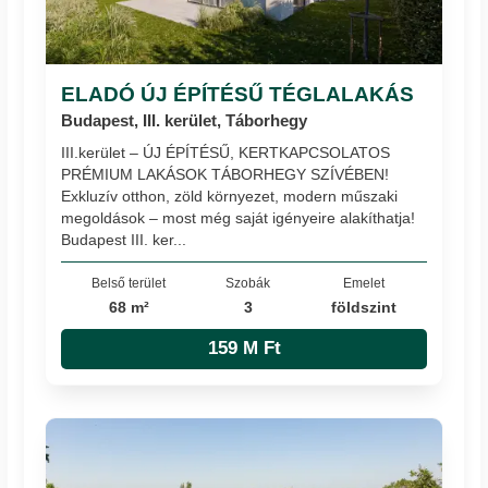
ELADÓ ÚJ ÉPÍTÉSŰ TÉGLALAKÁS
Budapest, III. kerület, Táborhegy
III.kerület – ÚJ ÉPÍTÉSŰ, KERTKAPCSOLATOS
PRÉMIUM LAKÁSOK TÁBORHEGY SZÍVÉBEN!
Exkluzív otthon, zöld környezet, modern műszaki
megoldások – most még saját igényeire alakíthatja!
Budapest III. ker...
Belső terület
Szobák
Emelet
68 m²
3
földszint
159 M Ft