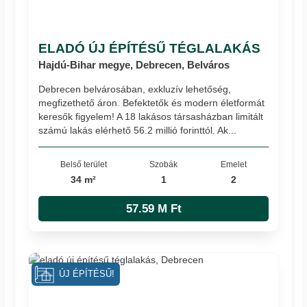
ELADÓ ÚJ ÉPÍTÉSŰ TÉGLALAKÁS
Hajdú-Bihar megye, Debrecen, Belváros
Debrecen belvárosában, exkluzív lehetőség,
megfizethető áron. Befektetők és modern életformát
keresők figyelem! A 18 lakásos társasházban limitált
számú lakás elérhető 56.2 millió forinttól. Ak...
Belső terület
Szobák
Emelet
34 m²
1
2
57.59 M Ft
ÚJ ÉPÍTÉSŰ!