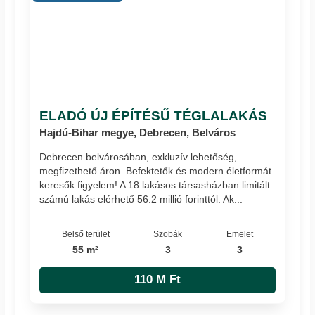
ELADÓ ÚJ ÉPÍTÉSŰ TÉGLALAKÁS
Hajdú-Bihar megye, Debrecen, Belváros
Debrecen belvárosában, exkluzív lehetőség,
megfizethető áron. Befektetők és modern életformát
keresők figyelem! A 18 lakásos társasházban limitált
számú lakás elérhető 56.2 millió forinttól. Ak...
Belső terület
Szobák
Emelet
55 m²
3
3
110 M Ft