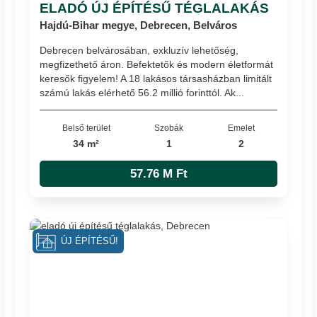
ELADÓ ÚJ ÉPÍTÉSŰ TÉGLALAKÁS
Hajdú-Bihar megye, Debrecen, Belváros
Debrecen belvárosában, exkluzív lehetőség,
megfizethető áron. Befektetők és modern életformát
keresők figyelem! A 18 lakásos társasházban limitált
számú lakás elérhető 56.2 millió forinttól. Ak...
Belső terület
Szobák
Emelet
34 m²
1
2
57.76 M Ft
ÚJ ÉPÍTÉSŰ!