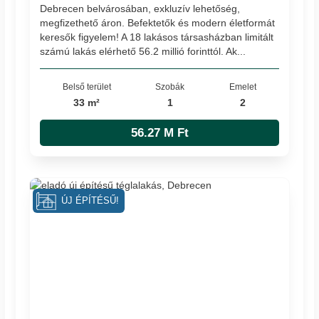
Debrecen belvárosában, exkluzív lehetőség,
megfizethető áron. Befektetők és modern életformát
keresők figyelem! A 18 lakásos társasházban limitált
számú lakás elérhető 56.2 millió forinttól. Ak...
Belső terület
Szobák
Emelet
33 m²
1
2
56.27 M Ft
ÚJ ÉPÍTÉSŰ!