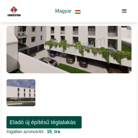
Magyar
Eladó új építésű téglalakás
Ingatlan azonosító:
15_tra