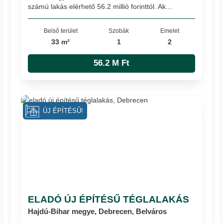
számú lakás elérhető 56.2 millió forinttól. Ak...
Belső terület
Szobák
Emelet
33 m²
1
2
56.2 M Ft
ÚJ ÉPÍTÉSŰ!
ELADÓ ÚJ ÉPÍTÉSŰ TÉGLALAKÁS
Hajdú-Bihar megye, Debrecen, Belváros