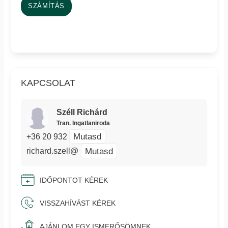
SZÁMÍTÁS
KAPCSOLAT
Széll Richárd
Tran. Ingatlaniroda
Mutasd
+36 20 932
Mutasd
richard.szell@
IDŐPONTOT KÉREK
VISSZAHÍVÁST KÉREK
AJÁNLOM EGY ISMERŐSÖMNEK