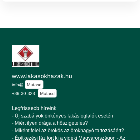
www.lakasokhazak.hu
info@
Mutasd
+36-30-328-
Mutasd
Legfrissebb híreink
- Új szabályok önkényes lakásfoglalók esetén
- Miért ilyen drága a hőszigetelés?
- Miként felel az örökös az örökhagyó tartozásáért?
- Építkezési láz tört ki a vidéki Magyarországon - Az