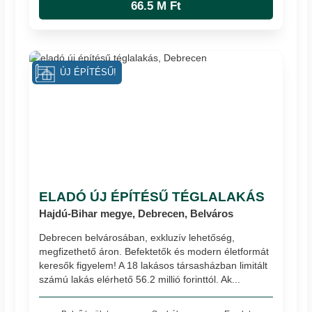
66.5 M Ft
ÚJ ÉPÍTÉSŰ!
ELADÓ ÚJ ÉPÍTÉSŰ TÉGLALAKÁS
Hajdú-Bihar megye, Debrecen, Belváros
Debrecen belvárosában, exkluzív lehetőség,
megfizethető áron. Befektetők és modern életformát
keresők figyelem! A 18 lakásos társasházban limitált
számú lakás elérhető 56.2 millió forinttól. Ak...