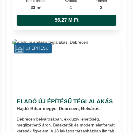
Belső terület
Szobák
Emelet
33 m²
1
2
56.27 M Ft
ÚJ ÉPÍTÉSŰ!
ELADÓ ÚJ ÉPÍTÉSŰ TÉGLALAKÁS
Hajdú-Bihar megye, Debrecen, Belváros
Debrecen belvárosában, exkluzív lehetőség,
megfizethető áron. Befektetők és modern életformát
keresők figyelem! A 18 lakásos társasházban limitált