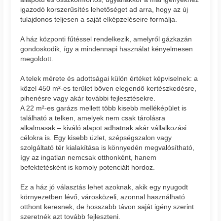
igazodó korszerűsítés lehetőséget ad arra, hogy az új
tulajdonos teljesen a saját elképzeléseire formálja.
A ház központi fűtéssel rendelkezik, amelyről gázkazán
gondoskodik, így a mindennapi használat kényelmesen
megoldott.
A telek mérete és adottságai külön értéket képviselnek: a
közel 450 m²-es terület bőven elegendő kertészkedésre,
pihenésre vagy akár további fejlesztésekre.
A 22 m²-es garázs mellett több kisebb melléképület is
található a telken, amelyek nem csak tárolásra
alkalmasak – kiváló alapot adhatnak akár vállalkozási
célokra is. Egy kisebb üzlet, szépségszalon vagy
szolgáltató tér kialakítása is könnyedén megvalósítható,
így az ingatlan nemcsak otthonként, hanem
befektetésként is komoly potenciált hordoz.
Ez a ház jó választás lehet azoknak, akik egy nyugodt
környezetben lévő, városközeli, azonnal használható
otthont keresnek, de hosszabb távon saját igény szerint
szeretnék azt tovább fejleszteni.