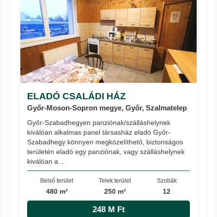
ELADÓ CSALÁDI HÁZ
Győr-Moson-Sopron megye, Győr, Szalmatelep
Győr-Szabadhegyen panziónak/szálláshelynek
kiválóan alkalmas panel társasház eladó Győr-
Szabadhegy könnyen megközelíthető, biztonságos
területén eladó egy panziónak, vagy szálláshelynek
kiválóan a...
Belső terület
Telek terület
Szobák
480 m²
250 m²
12
248 M Ft