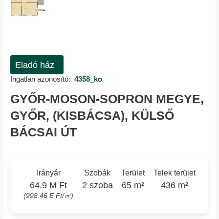
Eladó ház
Ingatlan azonosító:
4358_ko
GYŐR-MOSON-SOPRON MEGYE,
GYŐR, (KISBÁCSA), KÜLSŐ
BÁCSAI ÚT
Irányár
Szobák
Terület
Telek terület
64.9 M Ft
2 szoba
65 m²
436 m²
(998.46 E Ft/㎡)