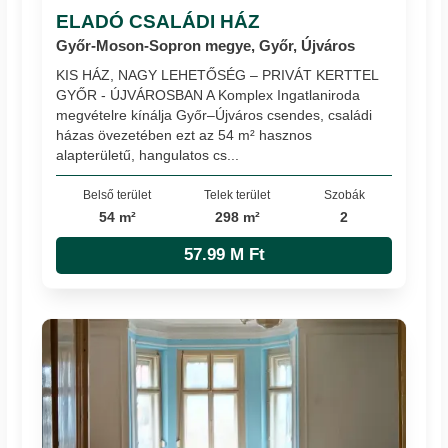
ELADÓ CSALÁDI HÁZ
Győr-Moson-Sopron megye, Győr, Újváros
KIS HÁZ, NAGY LEHETŐSÉG – PRIVÁT KERTTEL
GYŐR - ÚJVÁROSBAN A Komplex Ingatlaniroda
megvételre kínálja Győr–Újváros csendes, családi
házas övezetében ezt az 54 m² hasznos
alapterületű, hangulatos cs...
Belső terület
Telek terület
Szobák
54 m²
298 m²
2
57.99 M Ft