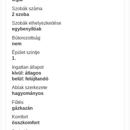
Szobák száma
2 szoba
Szobák elhelyezkedése
egybenyílóak
Bútorozottság
nem
Épület szintje
1.
Ingatlan állapot
kívül: átlagos
belül: felújítandó
Ablak szerkezete
hagyományos
Fűtés
gázkazán
Komfort
összkomfort