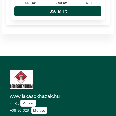
441 m²
240 m²
6+1
358 M Ft
www.lakasokhazak.hu
info@
Mutasd
+36-30-328-
Mutasd