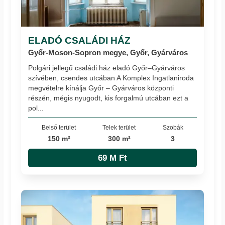
ELADÓ CSALÁDI HÁZ
Győr-Moson-Sopron megye, Győr, Gyárváros
Polgári jellegű családi ház eladó Győr–Gyárváros
szívében, csendes utcában A Komplex Ingatlaniroda
megvételre kínálja Győr – Gyárváros központi
részén, mégis nyugodt, kis forgalmú utcában ezt a
pol...
Belső terület
Telek terület
Szobák
150 m²
300 m²
3
69 M Ft