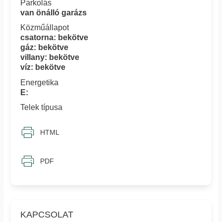
Parkolás
van önálló garázs
Közműállapot
csatorna: bekötve
gáz: bekötve
villany: bekötve
víz: bekötve
Energetika
E:
Telek típusa
HTML
PDF
KAPCSOLAT