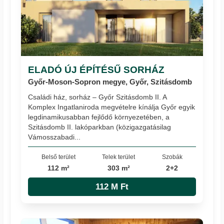
ELADÓ ÚJ ÉPÍTÉSŰ SORHÁZ
Győr-Moson-Sopron megye, Győr, Szitásdomb
Családi ház, sorház – Győr Szitásdomb II. A
Komplex Ingatlaniroda megvételre kínálja Győr egyik
legdinamikusabban fejlődő környezetében, a
Szitásdomb II. lakóparkban (közigazgatásilag
Vámosszabadi...
Belső terület
Telek terület
Szobák
112 m²
303 m²
2+2
112 M Ft