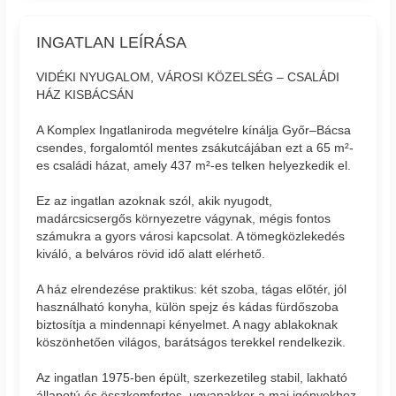
INGATLAN LEÍRÁSA
VIDÉKI NYUGALOM, VÁROSI KÖZELSÉG – CSALÁDI
HÁZ KISBÁCSÁN
A Komplex Ingatlaniroda megvételre kínálja Győr–Bácsa
csendes, forgalomtól mentes zsákutcájában ezt a 65 m²-
es családi házat, amely 437 m²-es telken helyezkedik el.
Ez az ingatlan azoknak szól, akik nyugodt,
madárcsicsergős környezetre vágynak, mégis fontos
számukra a gyors városi kapcsolat. A tömegközlekedés
kiváló, a belváros rövid idő alatt elérhető.
A ház elrendezése praktikus: két szoba, tágas előtér, jól
használható konyha, külön spejz és kádas fürdőszoba
biztosítja a mindennapi kényelmet. A nagy ablakoknak
köszönhetően világos, barátságos terekkel rendelkezik.
Az ingatlan 1975-ben épült, szerkezetileg stabil, lakható
állapotú és összkomfortos, ugyanakkor a mai igényekhez