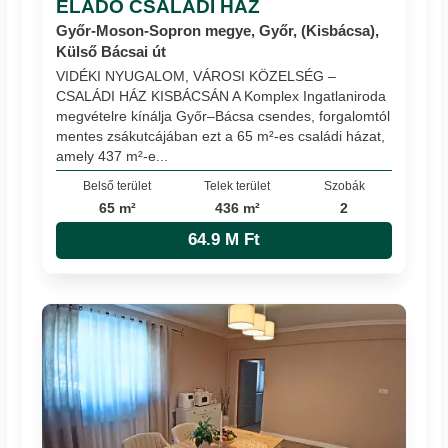
ELADÓ CSALÁDI HÁZ
Győr-Moson-Sopron megye, Győr, (Kisbácsa),
Külső Bácsai út
VIDÉKI NYUGALOM, VÁROSI KÖZELSÉG –
CSALÁDI HÁZ KISBÁCSÁN A Komplex Ingatlaniroda
megvételre kínálja Győr–Bácsa csendes, forgalomtól
mentes zsákutcájában ezt a 65 m²-es családi házat,
amely 437 m²-e...
Belső terület
Telek terület
Szobák
65 m²
436 m²
2
64.9 M Ft