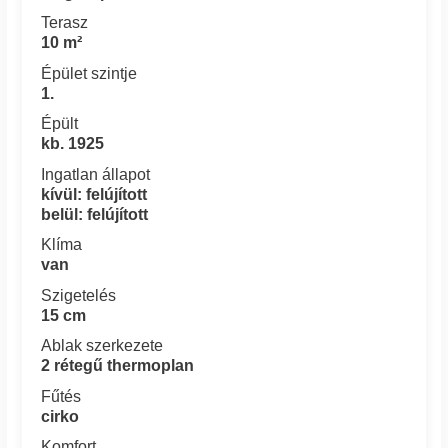
Terasz
10 m²
Épület szintje
1.
Épült
kb. 1925
Ingatlan állapot
kívül: felújított
belül: felújított
Klíma
van
Szigetelés
15 cm
Ablak szerkezete
2 rétegű thermoplan
Fűtés
cirko
Komfort