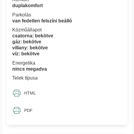
duplakomfort
Parkolás
van fedetlen felszíni beálló
Közműállapot
csatorna: bekötve
gáz: bekötve
villany: bekötve
víz: bekötve
Energetika
nincs megadva
Telek típusa
HTML
PDF