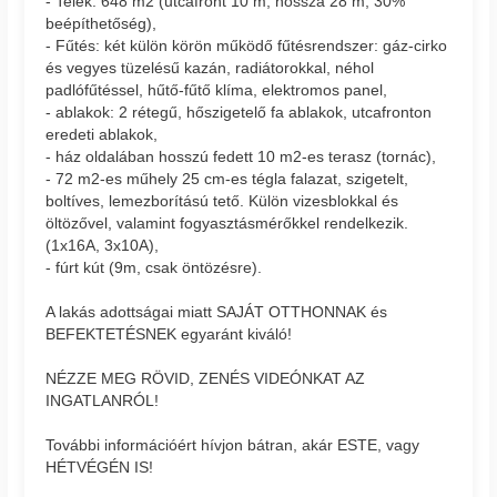
- Telek: 648 m2 (utcafront 10 m, hossza 28 m, 30%
beépíthetőség),
- Fűtés: két külön körön működő fűtésrendszer: gáz-cirko
és vegyes tüzelésű kazán, radiátorokkal, néhol
padlófűtéssel, hűtő-fűtő klíma, elektromos panel,
- ablakok: 2 rétegű, hőszigetelő fa ablakok, utcafronton
eredeti ablakok,
- ház oldalában hosszú fedett 10 m2-es terasz (tornác),
- 72 m2-es műhely 25 cm-es tégla falazat, szigetelt,
boltíves, lemezborítású tető. Külön vizesblokkal és
öltözővel, valamint fogyasztásmérőkkel rendelkezik.
(1x16A, 3x10A),
- fúrt kút (9m, csak öntözésre).
A lakás adottságai miatt SAJÁT OTTHONNAK és
BEFEKTETÉSNEK egyaránt kiváló!
NÉZZE MEG RÖVID, ZENÉS VIDEÓNKAT AZ
INGATLANRÓL!
További információért hívjon bátran, akár ESTE, vagy
HÉTVÉGÉN IS!