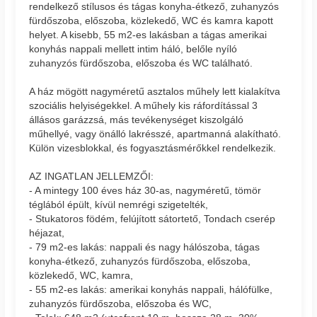
rendelkező stílusos és tágas konyha-étkező, zuhanyzós
fürdőszoba, előszoba, közlekedő, WC és kamra kapott
helyet. A kisebb, 55 m2-es lakásban a tágas amerikai
konyhás nappali mellett intim háló, belőle nyíló
zuhanyzós fürdőszoba, előszoba és WC található.
A ház mögött nagyméretű asztalos műhely lett kialakítva
szociális helyiségekkel. A műhely kis ráfordítással 3
állásos garázzsá, más tevékenységet kiszolgáló
műhellyé, vagy önálló lakrésszé, apartmanná alakítható.
Külön vizesblokkal, és fogyasztásmérőkkel rendelkezik.
AZ INGATLAN JELLEMZŐI:
- A mintegy 100 éves ház 30-as, nagyméretű, tömör
téglából épült, kívül nemrégi szigetelték,
- Stukatoros födém, felújított sátortető, Tondach cserép
héjazat,
- 79 m2-es lakás: nappali és nagy hálószoba, tágas
konyha-étkező, zuhanyzós fürdőszoba, előszoba,
közlekedő, WC, kamra,
- 55 m2-es lakás: amerikai konyhás nappali, hálófülke,
zuhanyzós fürdőszoba, előszoba és WC,