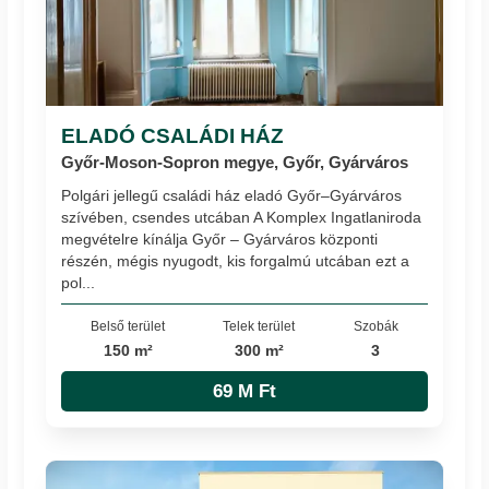
ELADÓ CSALÁDI HÁZ
Győr-Moson-Sopron megye, Győr, Gyárváros
Polgári jellegű családi ház eladó Győr–Gyárváros
szívében, csendes utcában A Komplex Ingatlaniroda
megvételre kínálja Győr – Gyárváros központi
részén, mégis nyugodt, kis forgalmú utcában ezt a
pol...
Belső terület
Telek terület
Szobák
150 m²
300 m²
3
69 M Ft