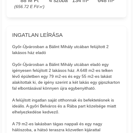
88 M Ft
4 szoba
134 m²
648 m²
(656.72 E Ft/㎡)
INGATLAN LEÍRÁSA
Győr-Újvárosban a Bálint Mihály utcában felújított 2
lakásos ház eladó
Győr-Újvárosban a Bálint Mihály utcában eladó egy
igényesen felújított 2 lakásos ház. A 648 m2-es telken
lévő épületben egy 79 m2-es és egy 55 m2-es lakást
alakítottak ki, de igény szerint a két lakás egy gipszkarton
fal elbontásával könnyen újra egybenyitható.
A felújított ingatlan saját otthonnak és befektetésnek is
ideális. A győri Belváros és a Rába part közelsége miatt
elhelyezkedése kedvező.
A 79 m2-es lakásban tágas nappali és egy nagy
hálószoba, a hátsó teraszra közvetlen kijárattal