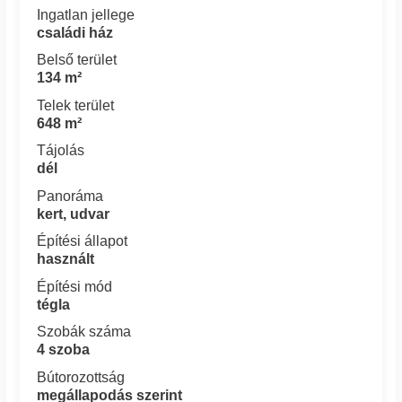
Ingatlan jellege
családi ház
Belső terület
134 m²
Telek terület
648 m²
Tájolás
dél
Panoráma
kert, udvar
Építési állapot
használt
Építési mód
tégla
Szobák száma
4 szoba
Bútorozottság
megállapodás szerint