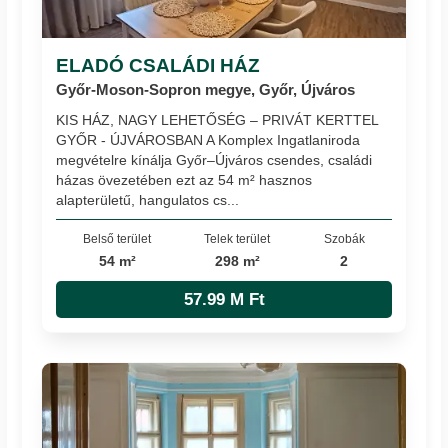
ELADÓ CSALÁDI HÁZ
Győr-Moson-Sopron megye, Győr, Újváros
KIS HÁZ, NAGY LEHETŐSÉG – PRIVÁT KERTTEL
GYŐR - ÚJVÁROSBAN A Komplex Ingatlaniroda
megvételre kínálja Győr–Újváros csendes, családi
házas övezetében ezt az 54 m² hasznos
alapterületű, hangulatos cs...
Belső terület
Telek terület
Szobák
54 m²
298 m²
2
57.99 M Ft