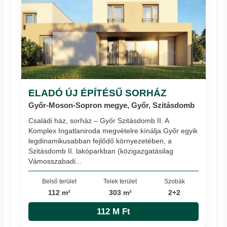
ELADÓ ÚJ ÉPÍTÉSŰ SORHÁZ
Győr-Moson-Sopron megye, Győr, Szitásdomb
Családi ház, sorház – Győr Szitásdomb II. A
Komplex Ingatlaniroda megvételre kínálja Győr egyik
legdinamikusabban fejlődő környezetében, a
Szitásdomb II. lakóparkban (közigazgatásilag
Vámosszabadi...
Belső terület
Telek terület
Szobák
112 m²
303 m²
2+2
112 M Ft