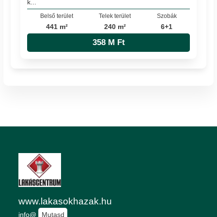
k...
Belső terület
Telek terület
Szobák
441 m²
240 m²
6+1
358 M Ft
www.lakasokhazak.hu
info@
Mutasd