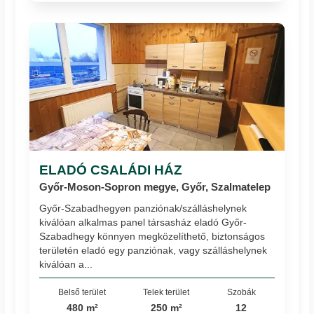
ELADÓ CSALÁDI HÁZ
Győr-Moson-Sopron megye, Győr, Szalmatelep
Győr-Szabadhegyen panziónak/szálláshelynek
kiválóan alkalmas panel társasház eladó Győr-
Szabadhegy könnyen megközelíthető, biztonságos
területén eladó egy panziónak, vagy szálláshelynek
kiválóan a...
Belső terület
Telek terület
Szobák
480 m²
250 m²
12