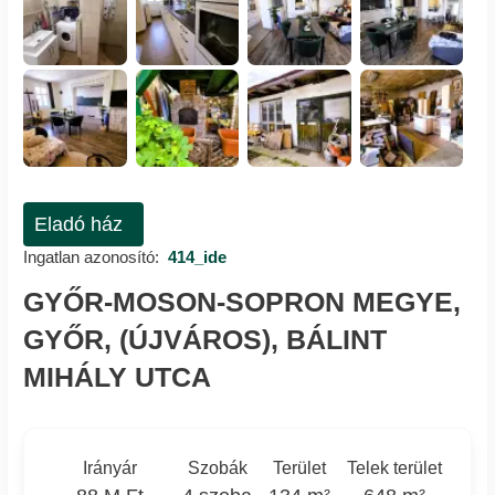
Eladó ház
Ingatlan azonosító:
414_ide
GYŐR-MOSON-SOPRON MEGYE,
GYŐR, (ÚJVÁROS), BÁLINT
MIHÁLY UTCA
Irányár
Szobák
Terület
Telek terület