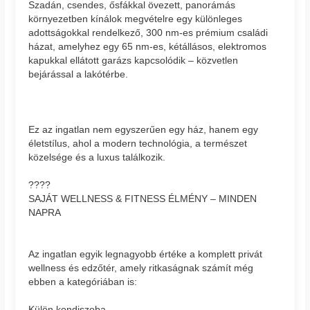
Szadán, csendes, ősfákkal övezett, panorámás
környezetben kínálok megvételre egy különleges
adottságokkal rendelkező, 300 nm-es prémium családi
házat, amelyhez egy 65 nm-es, kétállásos, elektromos
kapukkal ellátott garázs kapcsolódik – közvetlen
bejárással a lakótérbe.
Ez az ingatlan nem egyszerűen egy ház, hanem egy
életstílus, ahol a modern technológia, a természet
közelsége és a luxus találkozik.
????
SAJÁT WELLNESS & FITNESS ÉLMÉNY – MINDEN
NAPRA
Az ingatlan egyik legnagyobb értéke a komplett privát
wellness és edzőtér, amely ritkaságnak számít még
ebben a kategóriában is:
Külön kondiszoba