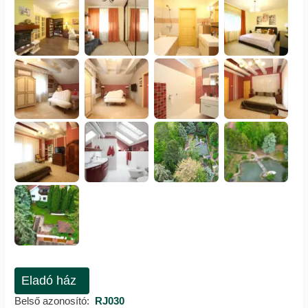
Eladó ház
Belső azonosító:
RJ030