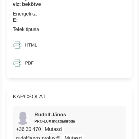
víz: bekötve
Energetika
E:
Telek típusa
HTML
PDF
KAPCSOLAT
Rudolf János
PRO-LUX Ingatlaniroda
Mutasd
+36 30 470
Mutasd
rudolfjanos.prolux@