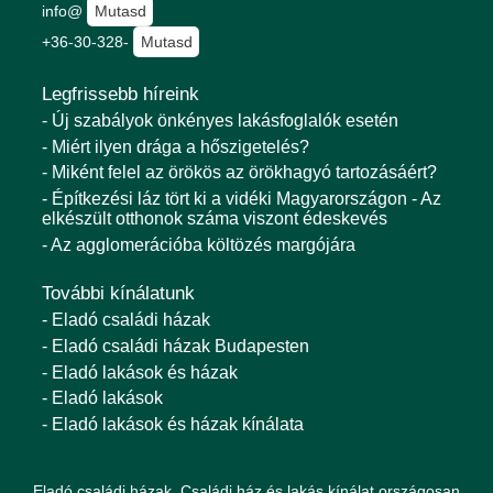
info@
Mutasd
+36-30-328-
Mutasd
Legfrissebb híreink
- Új szabályok önkényes lakásfoglalók esetén
- Miért ilyen drága a hőszigetelés?
- Miként felel az örökös az örökhagyó tartozásáért?
- Építkezési láz tört ki a vidéki Magyarországon - Az
elkészült otthonok száma viszont édeskevés
- Az agglomerációba költözés margójára
További kínálatunk
- Eladó családi házak
- Eladó családi házak Budapesten
- Eladó lakások és házak
- Eladó lakások
- Eladó lakások és házak kínálata
Eladó családi házak. Családi ház és lakás kínálat országosan