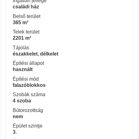
Ingatlan jellege
családi ház
Belső terület
365 m²
Telek terület
2201 m²
Tájolás
északkelet, délkelet
Építési állapot
használt
Építési mód
falazóblokkos
Szobák száma
4 szoba
Bútorozottság
nem
Épület szintje
3.