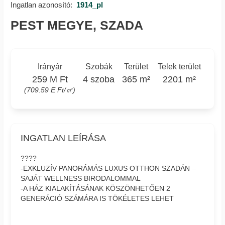
Ingatlan azonosító:
1914_pl
PEST MEGYE, SZADA
Irányár
Szobák
Terület
Telek terület
259 M Ft
4 szoba
365 m²
2201 m²
(709.59 E Ft/㎡)
INGATLAN LEÍRÁSA
????
-EXKLUZÍV PANORÁMÁS LUXUS OTTHON SZADÁN –
SAJÁT WELLNESS BIRODALOMMAL
-A HÁZ KIALAKÍTÁSÁNAK KÖSZÖNHETŐEN 2
GENERÁCIÓ SZÁMÁRA IS TÖKÉLETES LEHET