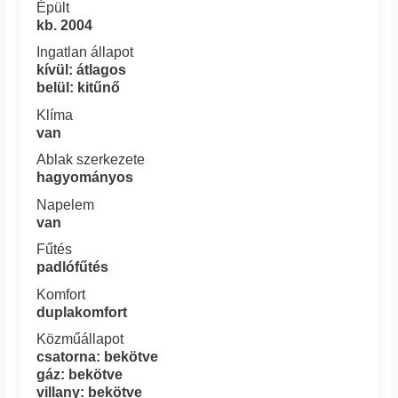
Épült
kb. 2004
Ingatlan állapot
kívül: átlagos
belül: kitűnő
Klíma
van
Ablak szerkezete
hagyományos
Napelem
van
Fűtés
padlófűtés
Komfort
duplakomfort
Közműállapot
csatorna: bekötve
gáz: bekötve
villany: bekötve