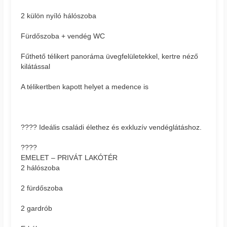
2 külön nyíló hálószoba
Fürdőszoba + vendég WC
Fűthető télikert panoráma üvegfelületekkel, kertre néző
kilátással
A télikertben kapott helyet a medence is
???? Ideális családi élethez és exkluzív vendéglátáshoz.
????
EMELET – PRIVÁT LAKÓTÉR
2 hálószoba
2 fürdőszoba
2 gardrób