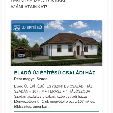
TEKINTSE MEG TOVÁBBI
AJÁNLATAINKAT!
ÚJ ÉPÍTÉSŰ!
ELADÓ ÚJ ÉPÍTÉSŰ CSALÁDI HÁZ
Pest megye, Szada
Eladó ÚJ ÉPÍTÉSŰ, EGYSZINTES CSALÁDI HÁZ
SZADÁN – 107 m² + TERASZ + 4 HÁLÓSZOBA
Szadán aszfaltos utcában, szép családi házas
környezetben kínáljuk megvételre ezt a 107 m²-es,
földszintes, amerikai ...