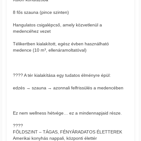
8 fős szauna (pince szinten)
Hangulatos csigalépcső, amely közvetlenül a
medencéhez vezet
Télikertben kialakított, egész évben használható
medence (10 m³, ellenáramoltatóval)
???? A tér kialakítása egy tudatos élményre épül:
edzés → szauna → azonnali felfrissülés a medencében
Ez nem wellness hétvége… ez a mindennapjaid része.
????
FÖLDSZINT – TÁGAS, FÉNYÁRADATOS ÉLETTEREK
Amerikai konyhás nappali, központi élettér