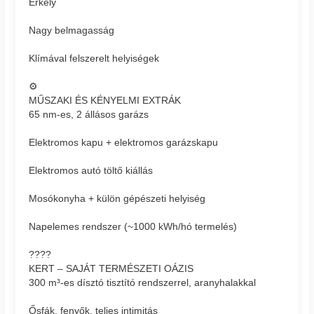
Erkély
Nagy belmagasság
Klímával felszerelt helyiségek
⚙️
MŰSZAKI ÉS KÉNYELMI EXTRÁK
65 nm-es, 2 állásos garázs
Elektromos kapu + elektromos garázskapu
Elektromos autó töltő kiállás
Mosókonyha + külön gépészeti helyiség
Napelemes rendszer (~1000 kWh/hó termelés)
????
KERT – SAJÁT TERMÉSZETI OÁZIS
300 m³-es dísztó tisztító rendszerrel, aranyhalakkal
Ősfák, fenyők, teljes intimitás