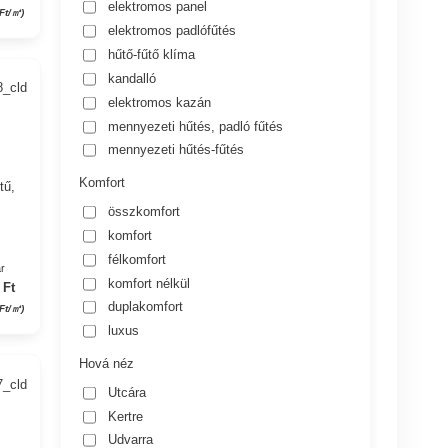
elektromos panel
Ft/㎡)
elektromos padlófűtés
hűtő-fűtő klíma
kandalló
8_cld
elektromos kazán
mennyezeti hűtés, padló fűtés
mennyezeti hűtés-fűtés
Komfort
tű,
összkomfort
komfort
félkomfort
r
komfort nélkül
 Ft
duplakomfort
Ft/㎡)
luxus
Hová néz
7_cld
Utcára
Kertre
Udvarra