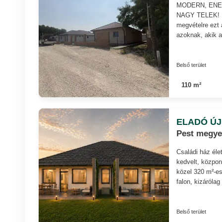
MODERN, ENE
NAGY TELEK! Irá
megvételre ezt a
azoknak, akik a
Belső terület
110 m²
ELADÓ ÚJ
Pest megye
Családi ház éle
kedvelt, közpon
közel 320 m²-es
falon, kizáróla
Belső terület