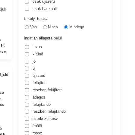
csak újszerű
csak használt
ljuk
Erkély, terasz
Van
Nincs
Mindegy
Ingatlan állapota belül
r
 Ft
luxus
Ft/㎡)
kitűnő
jó
új
3_cld
újszerű
felújított
részben felújított
áza
átlagos
l,
felújítandó
zös
részben felújítandó
szerkezetkész
épülő
ár
rossz
M Ft