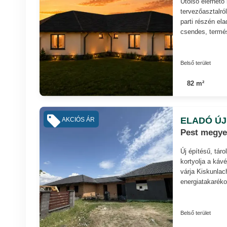
Utolsó elérhető
tervezőasztalró
parti részén el
csendes, termés
Belső terület
82 m²
ELADÓ ÚJ
AKCIÓS ÁR
Pest megye
Új építésű, tár
kortyolja a káv
várja Kiskunla
energiatakaréko
Belső terület