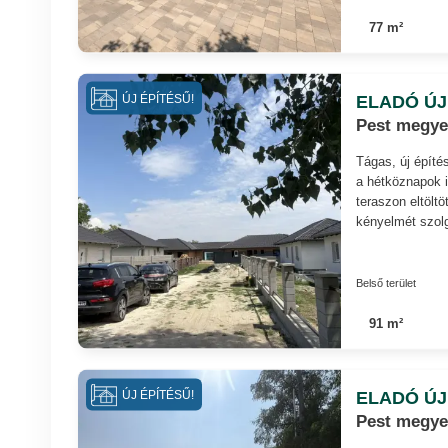
77 m²
ELADÓ ÚJ
ÚJ ÉPÍTÉSŰ!
Pest megye
Tágas, új építé
a hétköznapok i
teraszon eltölt
kényelmét szolg
Belső terület
91 m²
ELADÓ ÚJ
ÚJ ÉPÍTÉSŰ!
Pest megye