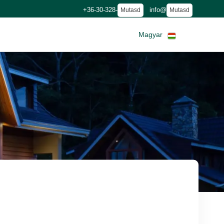
+36-30-328-
info@
Mutasd
Mutasd
Magyar