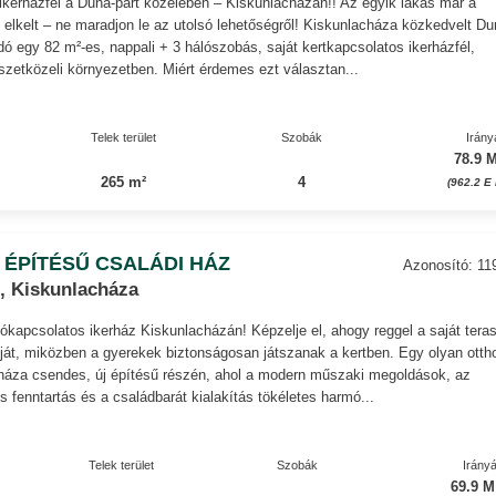
 ikerházfél a Duna-part közelében – Kiskunlacházán!! Az egyik lakás már a
l elkelt – ne maradjon le az utolsó lehetőségről! Kiskunlacháza közkedvelt Du
adó egy 82 m²-es, nappali + 3 hálószobás, saját kertkapcsolatos ikerházfél,
zetközeli környezetben. Miért érdemes ezt választan...
Telek terület
Szobák
Irány
78.9 M
265 m²
4
(962.2 E 
 ÉPÍTÉSŰ CSALÁDI HÁZ
Azonosító: 11
, Kiskunlacháza
olókapcsolatos ikerház Kiskunlacházán! Képzelje el, ahogy reggel a saját tera
éját, miközben a gyerekek biztonságosan játszanak a kertben. Egy olyan otth
cháza csendes, új építésű részén, ahol a modern műszaki megoldások, az
s fenntartás és a családbarát kialakítás tökéletes harmó...
Telek terület
Szobák
Irányá
69.9 M