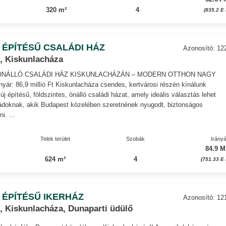
320 m²
4
(835.2 E 
 ÉPÍTÉSŰ CSALÁDI HÁZ
Azonosító: 12
, Kiskunlacháza
 ÖNÁLLÓ CSALÁDI HÁZ KISKUNLACHÁZÁN – MODERN OTTHON NAGY
ár: 86,9 millió Ft Kiskunlacháza csendes, kertvárosi részén kínálunk
j építésű, földszintes, önálló családi házat, amely ideális választás lehet
ádoknak, akik Budapest közelében szeretnének nyugodt, biztonságos
i. ...
Telek terület
Szobák
Irányá
84.9 M
624 m²
4
(751.33 E 
 ÉPÍTÉSŰ IKERHÁZ
Azonosító: 12
, Kiskunlacháza, Dunaparti üdülő