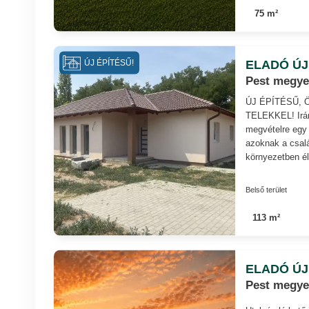
75 m²
ELADÓ ÚJ
ÚJ ÉPÍTÉSŰ!
Pest megye
ÚJ ÉPÍTÉSŰ,
TELEKKEL! Irány
megvételre egy ú
azoknak a csal
környezetben éln
Belső terület
113 m²
ELADÓ ÚJ
Pest megye