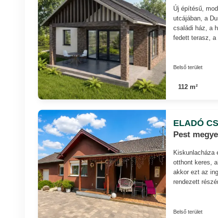
Új építésű, mo
utcájában, a Du
családi ház, a 
fedett terasz, 
Belső terület
112 m²
ELADÓ CS
Pest megye,
Kiskunlacháza e
otthont keres, 
akkor ezt az i
rendezett részé
Belső terület