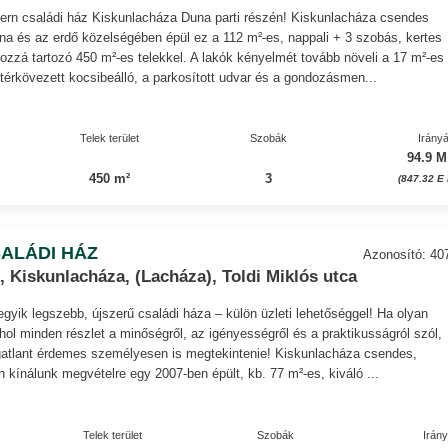
dern családi ház Kiskunlacháza Duna parti részén! Kiskunlacháza csendes
na és az erdő közelségében épül ez a 112 m²-es, nappali + 3 szobás, kertes
hozzá tartozó 450 m²-es telekkel. A lakók kényelmét tovább növeli a 17 m²-es
a térkövezett kocsibeálló, a parkosított udvar és a gondozásmen...
Telek terület
Szobák
Irányá
94.9 M
450 m²
3
(847.32 E 
ALÁDI HÁZ
Azonosító: 40
 Kiskunlacháza, (Lacháza), Toldi Miklós utca
gyik legszebb, újszerű családi háza – külön üzleti lehetőséggel! Ha olyan
ahol minden részlet a minőségről, az igényességről és a praktikusságról szól,
ngatlant érdemes személyesen is megtekintenie! Kiskunlacháza csendes,
n kínálunk megvételre egy 2007-ben épült, kb. 77 m²-es, kiváló ...
Telek terület
Szobák
Irán