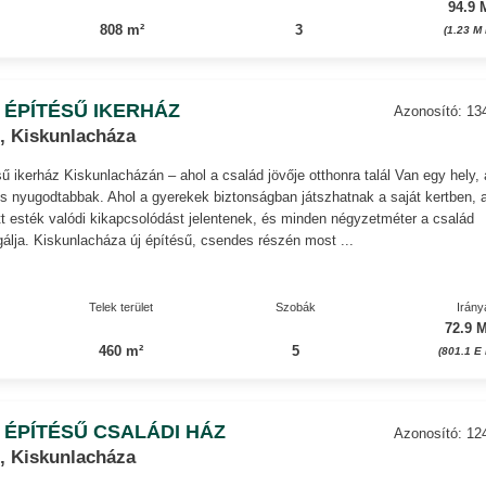
94.9 
808 m²
3
(1.23 M
 ÉPÍTÉSŰ IKERHÁZ
Azonosító: 13
, Kiskunlacháza
sű ikerház Kiskunlacházán – ahol a család jövője otthonra talál Van egy hely, 
s nyugodtabbak. Ahol a gyerekek biztonságban játszhatnak a saját kertben, 
ött esték valódi kikapcsolódást jelentenek, és minden négyzetméter a család
álja. Kiskunlacháza új építésű, csendes részén most ...
Telek terület
Szobák
Irány
72.9 M
460 m²
5
(801.1 E 
 ÉPÍTÉSŰ CSALÁDI HÁZ
Azonosító: 12
, Kiskunlacháza