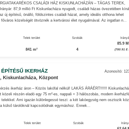
RGIATAKARÉKOS CSALÁDI HÁZ KISKUNLACHÁZÁN – TÁGAS TEREK,
nyár: 87,9 millió Ft Kiskunlacháza nyugodt, családi házas övezetében kíná
z új építésű, önálló, földszintes családi házat, amely ideális otthona lehet
 főváros közelségét ötvöznék a kertvárosi élet nyugalmával. Az ingatlan n...
Telek terület
Szobák
Irányá
85.9 M
841 m²
4
(780.91 E 
 ÉPÍTÉSŰ IKERHÁZ
Azonosító: 12
, Kiskunlacháza, Központ
térzés ikerház áron – Közös lakófal nélkül! LAKÁS ÁRÁÉRT!!!!!! Kiskunlach
t közeli részén eladó egy 75 m²-es, nappali + 3 hálószobás, modern ikerházfé
 telekkel. Ami igazán különlegessé teszi: a két lakóegység nem osztozik kö
g a külső tárolóknál kapcsolódnak egymáshoz. Ennek...
Telek terület
Szobák
Irány
62.64 