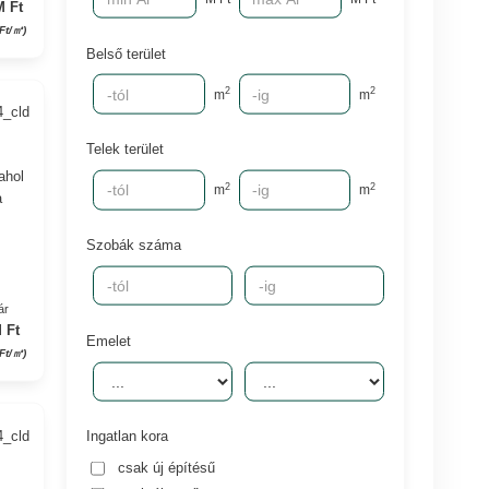
M Ft
 Ft/㎡)
Belső terület
2
2
m
m
4_cld
Telek terület
ahol
2
2
m
m
a
Szobák száma
ár
 Ft
Emelet
Ft/㎡)
4_cld
Ingatlan kora
csak új építésű