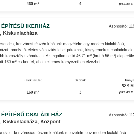
460 m²
4
(852.44 E 
 ÉPÍTÉSŰ IKERHÁZ
Azonosító: 11
, Kiskunlacháza
sendes, kertvárosi részén kínálunk megvételre egy modern kialakítású,
rházat, amely tökéletes választás lehet pároknak, kisgyermekes családoknak
bb korosztály számára is. Az ingatlan nettó 46,71 m² (bruttó 56 m²) alapterüle
ott 160 m²-es kerttel, ahol kellemes környezetben élvezheti...
Telek terület
Szobák
Irányá
52.9 M
160 m²
3
(979.63 E 
 ÉPÍTÉSŰ CSALÁDI HÁZ
Azonosító: 11
, Kiskunlacháza, Központ
edvelt, kertvárosias részén kínálunk megvételre egy modern kialakítású,