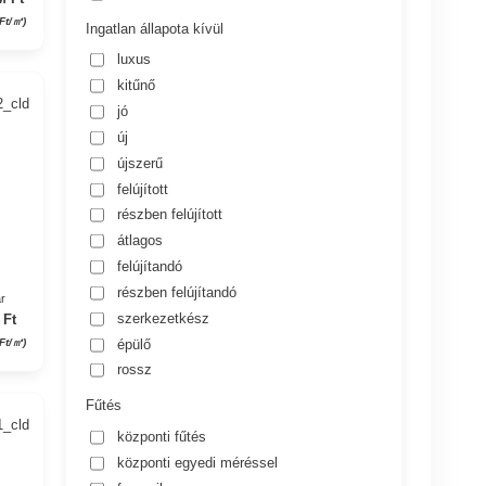
Ft/㎡)
Ingatlan állapota kívül
luxus
kitűnő
2_cld
jó
új
újszerű
felújított
részben felújított
átlagos
felújítandó
részben felújítandó
r
szerkezetkész
 Ft
épülő
Ft/㎡)
rossz
Fűtés
1_cld
központi fűtés
központi egyedi méréssel