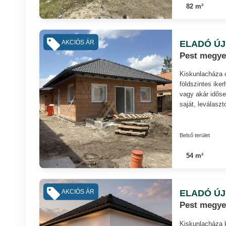
82 m²
ELADÓ ÚJ
AKCIÓS ÁR
Pest megye
Kiskunlacháza c
földszintes ike
vagy akár időse
saját, leválaszt
Belső terület
54 m²
ELADÓ ÚJ
AKCIÓS ÁR
Pest megye
Kiskunlacháza k