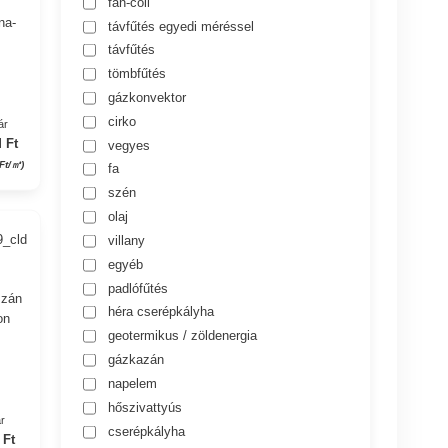
fan-coil
na-
távfűtés egyedi méréssel
távfűtés
tömbfűtés
gázkonvektor
cirko
ár
 Ft
vegyes
Ft/㎡)
fa
szén
olaj
9_cld
villany
egyéb
padlófűtés
szán
héra cserépkályha
on
geotermikus / zöldenergia
gázkazán
napelem
hőszivattyús
r
cserépkályha
 Ft