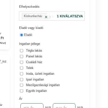
Elhelyezkedés
pl.: 13 kerület vagy Eger, Dobó utca
1 KIVÁLATSZVA
Kiskunlacháza
Eladó vagy kiadó
r
Eladó
 Ft
Ft/㎡)
Ingatlan jellege
Tégla lakás
Panel lakás
7_isz
Családi ház
Telek
Iroda, üzleti ingatlan
Ipari ingatlan
Mezőgazdasági ingatlan
Egyéb ingatlan
Ár
yár
M Ft
M Ft