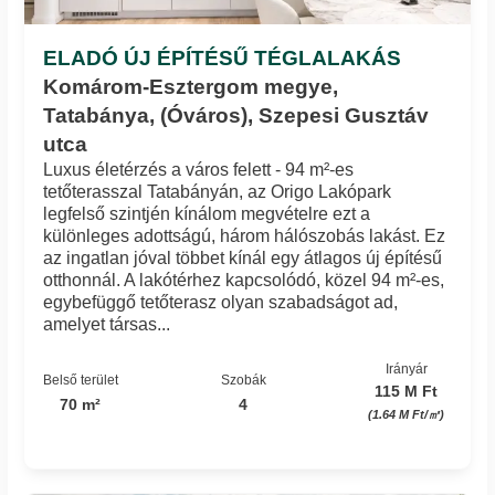
ELADÓ ÚJ ÉPÍTÉSŰ TÉGLALAKÁS
Komárom-Esztergom megye,
Tatabánya, (Óváros), Szepesi Gusztáv
utca
Luxus életérzés a város felett - 94 m²-es
tetőterasszal Tatabányán, az Origo Lakópark
legfelső szintjén kínálom megvételre ezt a
különleges adottságú, három hálószobás lakást. Ez
az ingatlan jóval többet kínál egy átlagos új építésű
otthonnál. A lakótérhez kapcsolódó, közel 94 m²-es,
egybefüggő tetőterasz olyan szabadságot ad,
amelyet társas...
Irányár
Belső terület
Szobák
115 M Ft
70 m²
4
(1.64 M Ft/㎡)