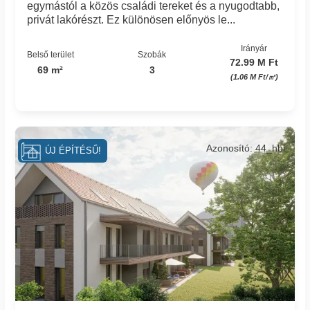
egymástól a közös családi tereket és a nyugodtabb,
privát lakórészt. Ez különösen előnyös le...
Irányár
Belső terület
Szobák
72.99 M Ft
69 m²
3
(1.06 M Ft/㎡)
Azonosító: 44_hbi
ÚJ ÉPÍTÉSŰ!