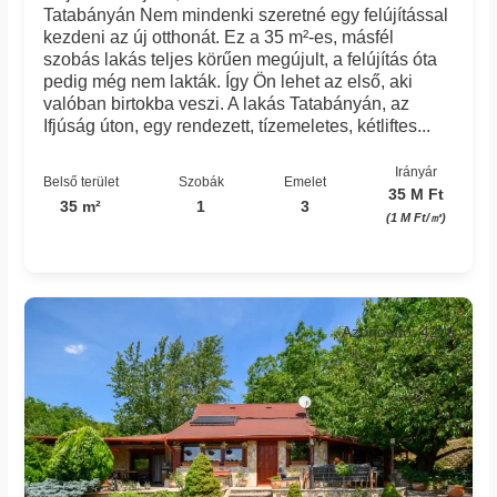
Tatabányán Nem mindenki szeretné egy felújítással
kezdeni az új otthonát. Ez a 35 m²-es, másfél
szobás lakás teljes körűen megújult, a felújítás óta
pedig még nem lakták. Így Ön lehet az első, aki
valóban birtokba veszi. A lakás Tatabányán, az
Ifjúság úton, egy rendezett, tízemeletes, kétliftes...
Irányár
Belső terület
Szobák
Emelet
35 M Ft
35 m²
1
3
(1 M Ft/㎡)
Azonosító: 42_tr