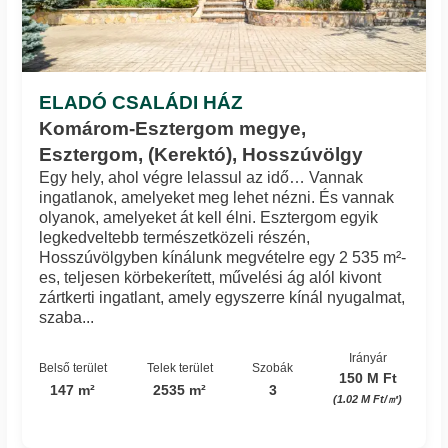
ELADÓ CSALÁDI HÁZ
Komárom-Esztergom megye,
Esztergom, (Kerektó), Hosszúvölgy
Egy hely, ahol végre lelassul az idő… Vannak
ingatlanok, amelyeket meg lehet nézni. És vannak
olyanok, amelyeket át kell élni. Esztergom egyik
legkedveltebb természetközeli részén,
Hosszúvölgyben kínálunk megvételre egy 2 535 m²-
es, teljesen körbekerített, művelési ág alól kivont
zártkerti ingatlant, amely egyszerre kínál nyugalmat,
szaba...
Irányár
Belső terület
Telek terület
Szobák
150 M Ft
147 m²
2535 m²
3
(1.02 M Ft/㎡)