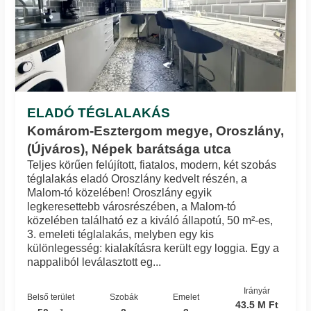
ELADÓ TÉGLALAKÁS
Komárom-Esztergom megye, Oroszlány,
(Újváros), Népek barátsága utca
Teljes körűen felújított, fiatalos, modern, két szobás
téglalakás eladó Oroszlány kedvelt részén, a
Malom-tó közelében! Oroszlány egyik
legkeresettebb városrészében, a Malom-tó
közelében található ez a kiváló állapotú, 50 m²-es,
3. emeleti téglalakás, melyben egy kis
különlegesség: kialakításra került egy loggia. Egy a
nappaliból leválasztott eg...
Irányár
Belső terület
Szobák
Emelet
43.5 M Ft