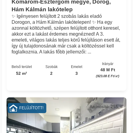
Komárom-Esztergom megye, Dorog,
Hám Kálmán lakótelep
✨ Igényesen felújított 2 szobás lakás eladó
Dorogon, a Hám Kálmán lakótelepen! ✨ Ha egy
azonnal költözhető, szépen felújított otthont keresel,
akkor ezt a lakást érdemes megnézned! A 3.
emeleti, világos lakás teljes körű felújításon esett át,
így új tulajdonosának már csak a költözéssel kell
foglalkoznia. A lakás főbb jellemzői: ...
Irányár
Belső terület
Szobák
Emelet
48 M Ft
52 m²
2
3
(923.08 E Ft/㎡)
Azonosító: 255_tl
FELÚJÍTOTT!