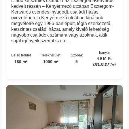
Eladó kétszintes családi ház Esztergom-Kertváros
kedvelt részén – Kenyérmező utcában Esztergom-
Kertváros csendes, nyugodt, családi házas
övezetében, a Kenyérmező utcában kínálunk
megvételre egy 1986-ban épült, tégla szerkezetű,
kétszintes családi házat, amely kiváló lehetőség
nagyobb családok számára vagy azoknak, akik
saját igényeik szerint szere...
Irányár
Belső terület
Telek terület
Szobák
69 M Ft
180 m²
1000 m²
5
(383.33 E Ft/㎡)
Azonosító: 30_cssz