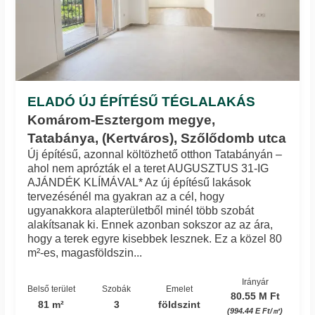
ELADÓ ÚJ ÉPÍTÉSŰ TÉGLALAKÁS
Komárom-Esztergom megye,
Tatabánya, (Kertváros), Szőlődomb utca
Új építésű, azonnal költözhető otthon Tatabányán –
ahol nem aprózták el a teret AUGUSZTUS 31-IG
AJÁNDÉK KLÍMÁVAL* Az új építésű lakások
tervezésénél ma gyakran az a cél, hogy
ugyanakkora alapterületből minél több szobát
alakítsanak ki. Ennek azonban sokszor az az ára,
hogy a terek egyre kisebbek lesznek. Ez a közel 80
m²-es, magasföldszin...
Irányár
Belső terület
Szobák
Emelet
80.55 M Ft
81 m²
3
földszint
(994.44 E Ft/㎡)