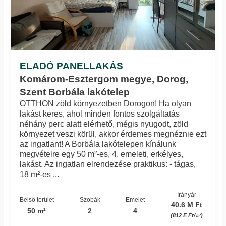
ELADÓ PANELLAKÁS
Komárom-Esztergom megye, Dorog,
Szent Borbála lakótelep
OTTHON zöld környezetben Dorogon! Ha olyan
lakást keres, ahol minden fontos szolgáltatás
néhány perc alatt elérhető, mégis nyugodt, zöld
környezet veszi körül, akkor érdemes megnéznie ezt
az ingatlant! A Borbála lakótelepen kínálunk
megvételre egy 50 m²-es, 4. emeleti, erkélyes,
lakást. Az ingatlan elrendezése praktikus: - tágas,
18 m²-es ...
Irányár
Belső terület
Szobák
Emelet
40.6 M Ft
50 m²
2
4
(812 E Ft/㎡)