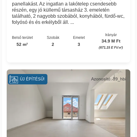
panellakást. Az ingatlan a lakótelep csendesebb
részén, egy jó küllemű társasház 3. emeletén
található, 2 nagyobb szobából, konyhából, fürdő-wc,
folyósó és és erkélyből áll. ...
Irányár
Belső terület
Szobák
Emelet
34.9 M Ft
52 m²
2
3
(671.15 E Ft/㎡)
Azonosító: 39_hbi
ÚJ ÉPÍTÉSŰ!