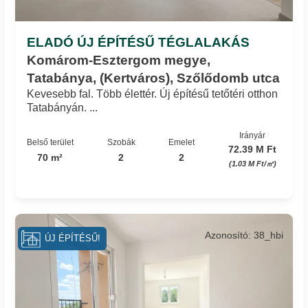
ELADÓ ÚJ ÉPÍTÉSŰ TÉGLALAKÁS
Komárom-Esztergom megye,
Tatabánya, (Kertváros), Szőlődomb utca
Kevesebb fal. Több élettér. Új építésű tetőtéri otthon
Tatabányán. ...
Irányár
Belső terület
Szobák
Emelet
72.39 M Ft
70 m²
2
2
(1.03 M Ft/㎡)
Azonosító: 38_hbi
ÚJ ÉPÍTÉSŰ!