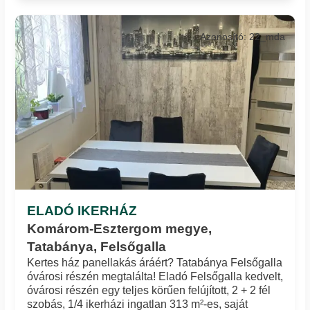
Azonosító: 22_mda
ELADÓ IKERHÁZ
Komárom-Esztergom megye,
Tatabánya, Felsőgalla
Kertes ház panellakás áráért? Tatabánya Felsőgalla
óvárosi részén megtalálta! Eladó Felsőgalla kedvelt,
óvárosi részén egy teljes körűen felújított, 2 + 2 fél
szobás, 1/4 ikerházi ingatlan 313 m²-es, saját