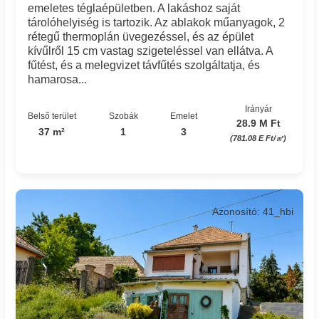
emeletes téglaépületben. A lakáshoz saját
tárolóhelyiség is tartozik. Az ablakok műanyagok, 2
rétegű thermoplán üvegezéssel, és az épület
kívűlről 15 cm vastag szigeteléssel van ellátva. A
fűtést, és a melegvizet távfűtés szolgáltatja, és
hamarosa...
Irányár
Belső terület
Szobák
Emelet
28.9 M Ft
37 m²
1
3
(781.08 E Ft/㎡)
Azonosító: 41_hbi