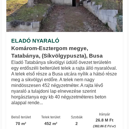
ELADÓ NYARALÓ
Komárom-Esztergom megye,
Tatabánya, (Síkvölgypuszta), Busa
Eladó Tatabánya síkvölgyi üdülő övezet területén
egy erdőszéli belterületi telek a rajta álló nyaralóval.
A telek első része a Busa utcára nyílik a hátsó része
meg a sikvölgyi erdőre. A telek nem nagy
mindösszesen 452 négyzetméter. A rajta lévő
nyaraló a tulajdoni lap elnevezése szerint
horgásztanya egy kb 40 négyzetméteres beton
alappal rende...
Irányár
Belső terület
Telek terület
Szobák
26.8 M Ft
70 m²
452 m²
2
(382.86 E Ft/㎡)