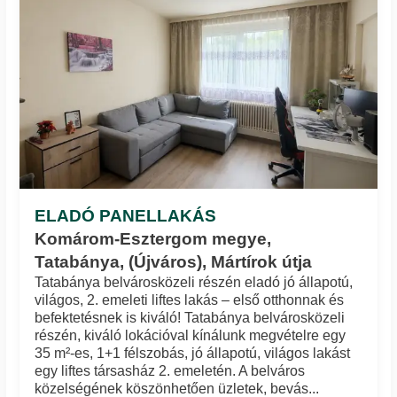
ELADÓ PANELLAKÁS
Komárom-Esztergom megye,
Tatabánya, (Újváros), Mártírok útja
Tatabánya belvárosközeli részén eladó jó állapotú,
világos, 2. emeleti liftes lakás – első otthonnak és
befektetésnek is kiváló! Tatabánya belvárosközeli
részén, kiváló lokációval kínálunk megvételre egy
35 m²-es, 1+1 félszobás, jó állapotú, világos lakást
egy liftes társasház 2. emeletén. A belváros
közelségének köszönhetően üzletek, bevás...