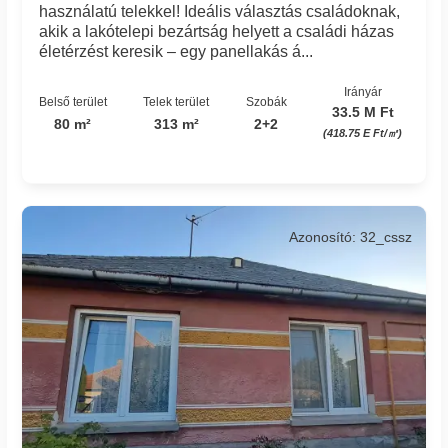
használatú telekkel! Ideális választás családoknak,
akik a lakótelepi bezártság helyett a családi házas
életérzést keresik – egy panellakás á...
Irányár
Belső terület
Telek terület
Szobák
33.5 M Ft
80 m²
313 m²
2+2
(418.75 E Ft/㎡)
Azonosító: 32_cssz