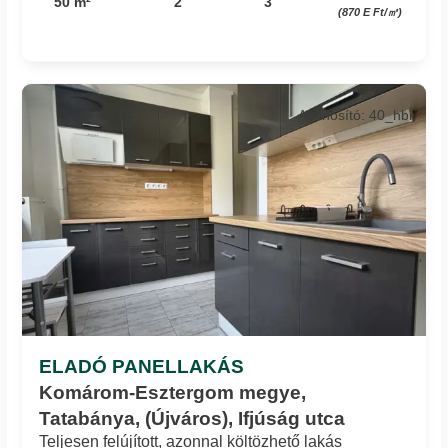
50 m²
2
3
(870 E Ft/㎡)
Azonosító: 40_hbi
ELADÓ PANELLAKÁS
Komárom-Esztergom megye,
Tatabánya, (Újváros), Ifjúság utca
Teljesen felújított, azonnal költözhető lakás