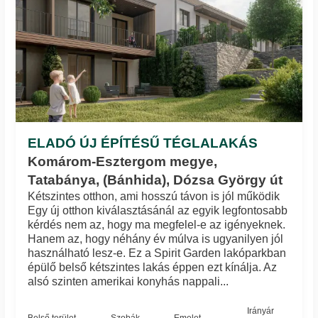
ELADÓ ÚJ ÉPÍTÉSŰ TÉGLALAKÁS
Komárom-Esztergom megye,
Tatabánya, (Bánhida), Dózsa György út
Kétszintes otthon, ami hosszú távon is jól működik
Egy új otthon kiválasztásánál az egyik legfontosabb
kérdés nem az, hogy ma megfelel-e az igényeknek.
Hanem az, hogy néhány év múlva is ugyanilyen jól
használható lesz-e. Ez a Spirit Garden lakóparkban
épülő belső kétszintes lakás éppen ezt kínálja. Az
alsó szinten amerikai konyhás nappali...
Irányár
Belső terület
Szobák
Emelet