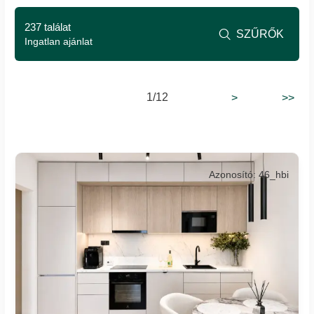
237 találat
SZŰRŐK

Ingatlan ajánlat
1/12
>
>>
Azonosító: 46_hbi