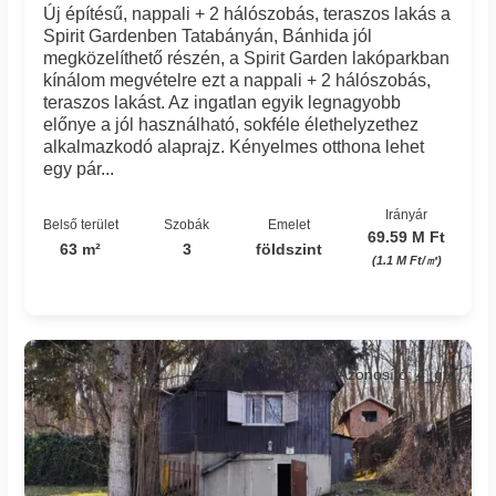
Új építésű, nappali + 2 hálószobás, teraszos lakás a
Spirit Gardenben Tatabányán, Bánhida jól
megközelíthető részén, a Spirit Garden lakóparkban
kínálom megvételre ezt a nappali + 2 hálószobás,
teraszos lakást. Az ingatlan egyik legnagyobb
előnye a jól használható, sokféle élethelyzethez
alkalmazkodó alaprajz. Kényelmes otthona lehet
egy pár...
Irányár
Belső terület
Szobák
Emelet
69.59 M Ft
63 m²
3
földszint
(1.1 M Ft/㎡)
Azonosító: 4_gfe