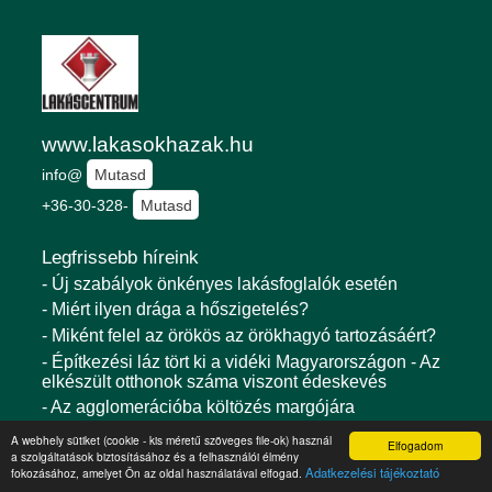
www.lakasokhazak.hu
info@
Mutasd
+36-30-328-
Mutasd
Legfrissebb híreink
- Új szabályok önkényes lakásfoglalók esetén
- Miért ilyen drága a hőszigetelés?
- Miként felel az örökös az örökhagyó tartozásáért?
- Építkezési láz tört ki a vidéki Magyarországon - Az
elkészült otthonok száma viszont édeskevés
- Az agglomerációba költözés margójára
A webhely sütiket (cookie - kis méretű szöveges file-ok) használ
Elfogadom
További kínálatunk
a szolgáltatások biztosításához és a felhasználói élmény
Adatkezelési tájékoztató
fokozásához, amelyet Ön az oldal használatával elfogad.
- Eladó családi házak