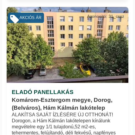
Azonosító: 31_cssz
AKCIÓS ÁR
ELADÓ PANELLAKÁS
Komárom-Esztergom megye, Dorog,
(Belváros), Hám Kálmán lakótelep
ALAKÍTSA SAJÁT ÍZLÉSÉRE ÚJ OTTHONÁT!
Dorogon, a Hám Kálmán lakótelepen kínálunk
megvételre egy 1/1 tulajdonú,52 m2-es,
tehermentes, felújítandó, déli fekvésű, napfényes