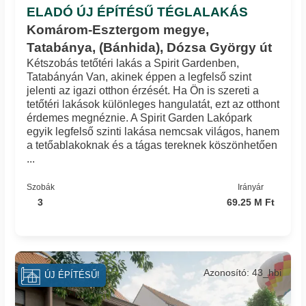
ELADÓ ÚJ ÉPÍTÉSŰ TÉGLALAKÁS
Komárom-Esztergom megye,
Tatabánya, (Bánhida), Dózsa György út
Kétszobás tetőtéri lakás a Spirit Gardenben,
Tatabányán Van, akinek éppen a legfelső szint
jelenti az igazi otthon érzését. Ha Ön is szereti a
tetőtéri lakások különleges hangulatát, ezt az otthont
érdemes megnéznie. A Spirit Garden Lakópark
egyik legfelső szinti lakása nemcsak világos, hanem
a tetőablakoknak és a tágas tereknek köszönhetően
...
Szobák
Irányár
3
69.25 M Ft
Azonosító: 43_hbi
ÚJ ÉPÍTÉSŰ!