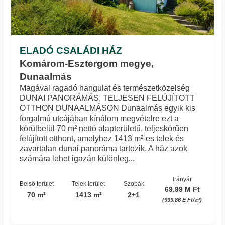
ELADÓ CSALÁDI HÁZ
Komárom-Esztergom megye,
Dunaalmás
Magával ragadó hangulat és természetközelség
DUNAI PANORÁMÁS, TELJESEN FELÚJÍTOTT
OTTHON DUNAALMÁSON Dunaalmás egyik kis
forgalmú utcájában kínálom megvételre ezt a
körülbelül 70 m² nettó alapterületű, teljeskörűen
felújított otthont, amelyhez 1413 m²-es telek és
zavartalan dunai panoráma tartozik. A ház azok
számára lehet igazán különleg...
Irányár
Belső terület
Telek terület
Szobák
69.99 M Ft
70 m²
1413 m²
2+1
(999.86 E Ft/㎡)