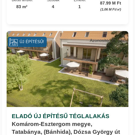
87.99 M Ft
83 m²
4
1
(1.06 M Ft/㎡)
Azonosító: 42_hbi
ÚJ ÉPÍTÉSŰ!
ELADÓ ÚJ ÉPÍTÉSŰ TÉGLALAKÁS
Komárom-Esztergom megye,
Tatabánya, (Bánhida), Dózsa György út