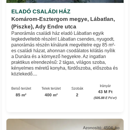
ELADÓ CSALÁDI HÁZ
Komárom-Esztergom megye, Lábatlan,
(Piszke), Ady Endre utca
Panorámás családi ház eladó Lábatlan egyik
legkedveltebb részén! Lábatlan csendes, nyugodt,
panorámás részén kínálunk megvételre egy 85 m²-
es családi házat, ahonnan csodálatos kilátás nyílik
a Dunára és a környező hegyekre. Az ingatlan
praktikus elrendezésű: 2 tágas, világos szoba,
kényelmes méretű konyha, fürdőszoba, előszoba és
közlekedő....
Irányár
Belső terület
Telek terület
Szobák
43 M Ft
85 m²
400 m²
2
(505.88 E Ft/㎡)
Azonosító: 4504_ko