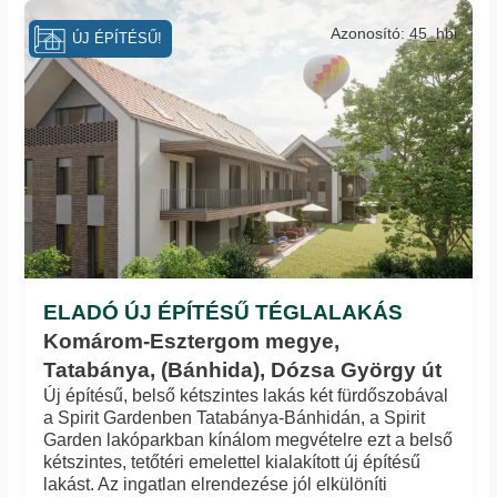
Azonosító: 45_hbi
ÚJ ÉPÍTÉSŰ!
ELADÓ ÚJ ÉPÍTÉSŰ TÉGLALAKÁS
Komárom-Esztergom megye,
Tatabánya, (Bánhida), Dózsa György út
Új építésű, belső kétszintes lakás két fürdőszobával
a Spirit Gardenben Tatabánya-Bánhidán, a Spirit
Garden lakóparkban kínálom megvételre ezt a belső
kétszintes, tetőtéri emelettel kialakított új építésű
lakást. Az ingatlan elrendezése jól elkülöníti