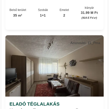
Irányár
Belső terület
Szobák
Emelet
31.99 M Ft
35 m²
1+1
2
(914 E Ft/㎡)
Azonosító: 11_Pma
ELADÓ TÉGLALAKÁS