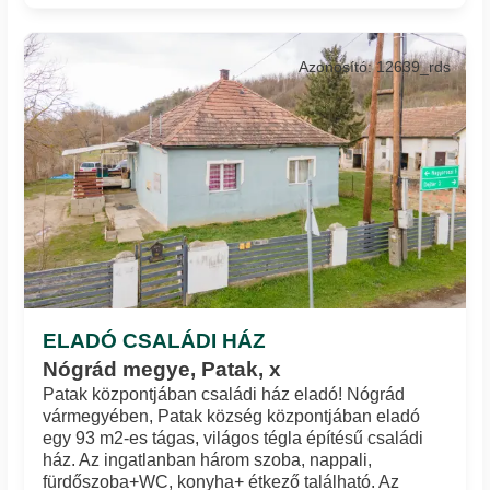
Azonosító: 12639_rds
ELADÓ CSALÁDI HÁZ
Nógrád megye, Patak, x
Patak központjában családi ház eladó! Nógrád
vármegyében, Patak község központjában eladó
egy 93 m2-es tágas, világos tégla építésű családi
ház. Az ingatlanban három szoba, nappali,
fürdőszoba+WC, konyha+ étkező található. Az