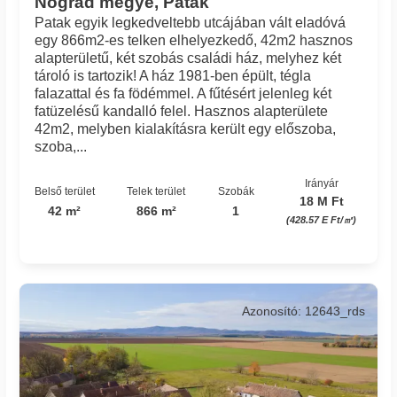
Nógrád megye, Patak
Patak egyik legkedveltebb utcájában vált eladóvá
egy 866m2-es telken elhelyezkedő, 42m2 hasznos
alapterületű, két szobás családi ház, melyhez két
tároló is tartozik! A ház 1981-ben épült, tégla
falazattal és fa födémmel. A fűtésért jelenleg két
fatüzelésű kandalló felel. Hasznos alapterülete
42m2, melyben kialakításra került egy előszoba,
szoba,...
Irányár
Belső terület
Telek terület
Szobák
18 M Ft
42 m²
866 m²
1
(428.57 E Ft/㎡)
Azonosító: 12643_rds