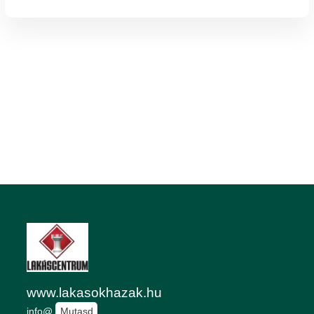
www.lakasokhazak.hu
info@
Mutasd