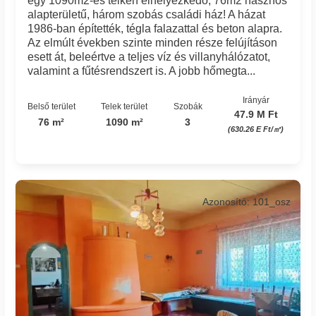
egy 1090m2-es telken elhelyezkedő, 76m2 hasznos
alapterületű, három szobás családi ház! A házat
1986-ban építették, tégla falazattal és beton alapra.
Az elmúlt években szinte minden része felújításon
esett át, beleértve a teljes víz és villanyhálózatot,
valamint a fűtésrendszert is. A jobb hőmegta...
Irányár
Belső terület
Telek terület
Szobák
47.9 M Ft
76 m²
1090 m²
3
(630.26 E Ft/㎡)
Azonosító: 101_osz