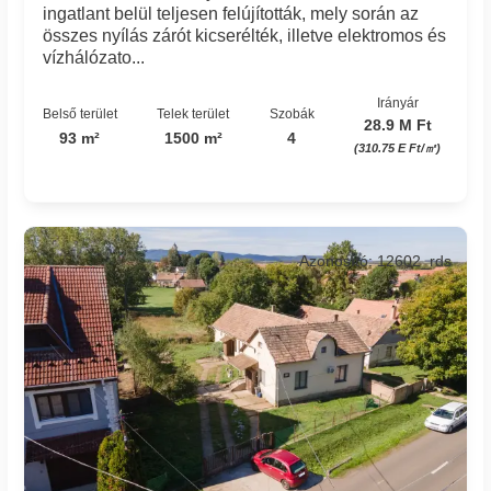
ingatlant belül teljesen felújították, mely során az
összes nyílás zárót kicserélték, illetve elektromos és
vízhálózato...
Irányár
Belső terület
Telek terület
Szobák
28.9 M Ft
93 m²
1500 m²
4
(310.75 E Ft/㎡)
Azonosító: 12602_rds