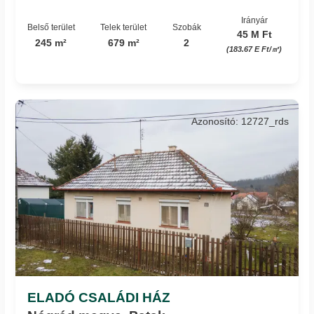
Irányár
Belső terület
Telek terület
Szobák
45 M Ft
245 m²
679 m²
2
(183.67 E Ft/㎡)
Azonosító: 12727_rds
ELADÓ CSALÁDI HÁZ