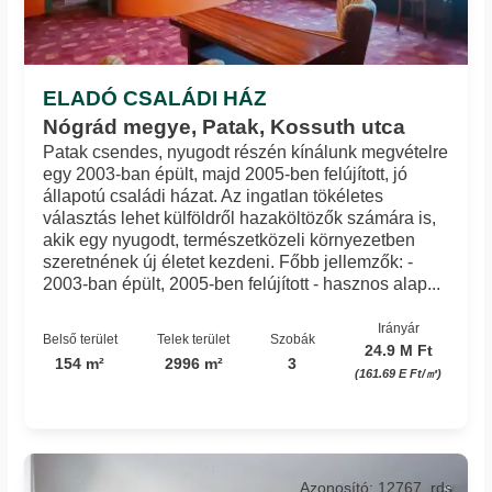
ELADÓ CSALÁDI HÁZ
Nógrád megye, Patak, Kossuth utca
Patak csendes, nyugodt részén kínálunk megvételre
egy 2003-ban épült, majd 2005-ben felújított, jó
állapotú családi házat. Az ingatlan tökéletes
választás lehet külföldről hazaköltözők számára is,
akik egy nyugodt, természetközeli környezetben
szeretnének új életet kezdeni. Főbb jellemzők: -
2003-ban épült, 2005-ben felújított - hasznos alap...
Irányár
Belső terület
Telek terület
Szobák
24.9 M Ft
154 m²
2996 m²
3
(161.69 E Ft/㎡)
Azonosító: 12767_rds