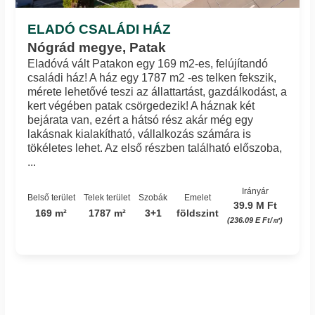
ELADÓ CSALÁDI HÁZ
Nógrád megye, Patak
Eladóvá vált Patakon egy 169 m2-es, felújítandó
családi ház! A ház egy 1787 m2 -es telken fekszik,
mérete lehetővé teszi az állattartást, gazdálkodást, a
kert végében patak csörgedezik! A háznak két
bejárata van, ezért a hátsó rész akár még egy
lakásnak kialakítható, vállalkozás számára is
tökéletes lehet. Az első részben található előszoba,
...
Irányár
Belső terület
Telek terület
Szobák
Emelet
39.9 M Ft
169 m²
1787 m²
3+1
földszint
(236.09 E Ft/㎡)