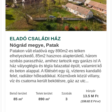
ELADÓ CSALÁDI HÁZ
Nógrád megye, Patak
Patakon vált eladóvá egy 890m2-es telken
elhelyezkedő, 85m2 hasznos alapterületű, három
szobás parasztház, amihez tartozik egy garázs is! A
ház vályogtégla és tégla falazattal épült, valamint kő
és beton alappal. A fűtésért egy új, vízteres kandalló
felel, radiátor hőleadókkal. Közművek közül villany,
víz és csatorna került bekötésre, gáz az utc...
Irányár
Belső terület
Telek terület
Szobák
13.5 M Ft
85 m²
890 m²
3
(158.82 E Ft/㎡)