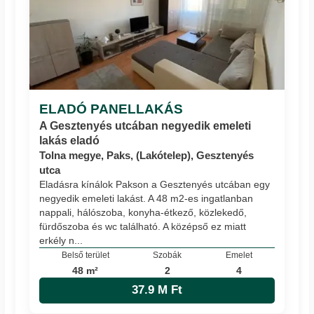
ELADÓ PANELLAKÁS
A Gesztenyés utcában negyedik emeleti
lakás eladó
Tolna megye, Paks, (Lakótelep), Gesztenyés
utca
Eladásra kínálok Pakson a Gesztenyés utcában egy
negyedik emeleti lakást. A 48 m2-es ingatlanban
nappali, hálószoba, konyha-étkező, közlekedő,
fürdőszoba és wc található. A középső ez miatt
erkély n...
Belső terület
Szobák
Emelet
48 m²
2
4
37.9 M Ft