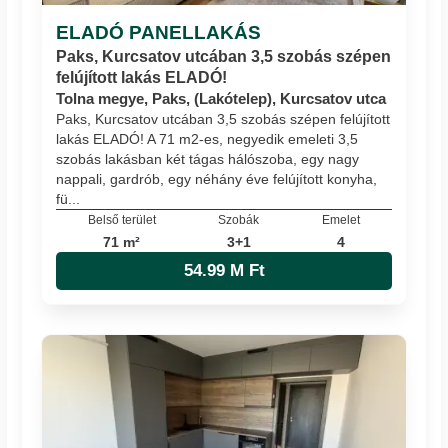
ELADÓ PANELLAKÁS
Paks, Kurcsatov utcában 3,5 szobás szépen
felújított lakás ELADÓ!
Tolna megye, Paks, (Lakótelep), Kurcsatov utca
Paks, Kurcsatov utcában 3,5 szobás szépen felújított
lakás ELADÓ! A 71 m2-es, negyedik emeleti 3,5
szobás lakásban két tágas hálószoba, egy nagy
nappali, gardrób, egy néhány éve felújított konyha,
fü...
Belső terület
Szobák
Emelet
71 m²
3+1
4
54.99 M Ft