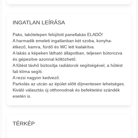
INGATLAN LEÍRÁSA
Paks, lakótelepen felújított panellakás ELADÓ!
A harmadik emeleti ingatlanban két szoba, konyha-
étkező, kamra, fürdő és WC lett kialakítva.
A lakás a képeken látható állapotban, teljesen bútorozva
és gépesítve azonnal költözhető.
A fűtést távhő biztosítja radiátorok segítségével, a hűtést
fali klíma segíti.
A rezsi nagyon kedvező.
Parkolás az utcán az épület előtt díjmentesen lehetséges.
Kiváló választás új otthonodnak és befektetési szándék
esetén is.
TÉRKÉP