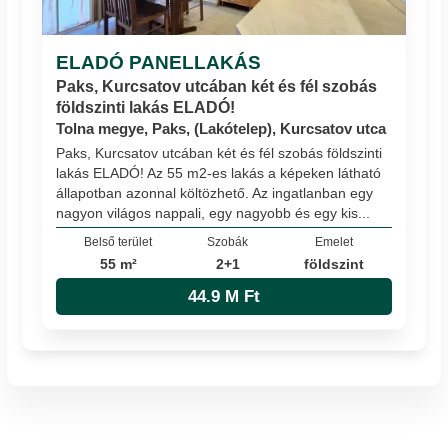
ELADÓ PANELLAKÁS
Paks, Kurcsatov utcában két és fél szobás
földszinti lakás ELADÓ!
Tolna megye, Paks, (Lakótelep), Kurcsatov utca
Paks, Kurcsatov utcában két és fél szobás földszinti
lakás ELADÓ! Az 55 m2-es lakás a képeken látható
állapotban azonnal költözhető. Az ingatlanban egy
nagyon világos nappali, egy nagyobb és egy kis...
Belső terület
Szobák
Emelet
55 m²
2+1
földszint
44.9 M Ft