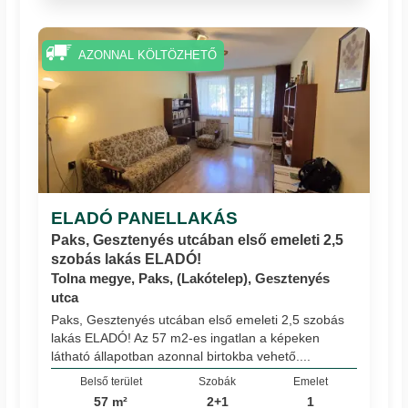
AZONNAL KÖLTÖZHETŐ
ELADÓ PANELLAKÁS
Paks, Gesztenyés utcában első emeleti 2,5
szobás lakás ELADÓ!
Tolna megye, Paks, (Lakótelep), Gesztenyés
utca
Paks, Gesztenyés utcában első emeleti 2,5 szobás
lakás ELADÓ! Az 57 m2-es ingatlan a képeken
látható állapotban azonnal birtokba vehető....
Belső terület
Szobák
Emelet
57 m²
2+1
1