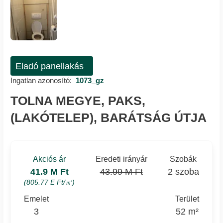
Eladó panellakás
Ingatlan azonosító:
1073_gz
TOLNA MEGYE, PAKS,
(LAKÓTELEP), BARÁTSÁG ÚTJA
Akciós ár
Eredeti irányár
Szobák
41.9 M Ft
43.99 M Ft
2 szoba
(805.77 E Ft/㎡)
Emelet
Terület
3
52 m²