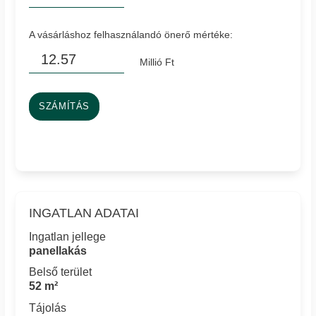
A vásárláshoz felhasználandó önerő mértéke:
Millió Ft
SZÁMÍTÁS
INGATLAN ADATAI
Ingatlan jellege
panellakás
Belső terület
52 m²
Tájolás