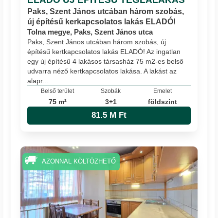
Paks, Szent János utcában három szobás,
új építésű kerkapcsolatos lakás ELADÓ!
Tolna megye, Paks, Szent János utca
Paks, Szent János utcában három szobás, új
építésű kertkapcsolatos lakás ELADÓ! Az ingatlan
egy új építésű 4 lakásos társasház 75 m2-es belső
udvarra néző kertkapcsolatos lakása. A lakást az
alapr...
Belső terület
Szobák
Emelet
75 m²
3+1
földszint
81.5 M Ft
AZONNAL KÖLTÖZHETŐ