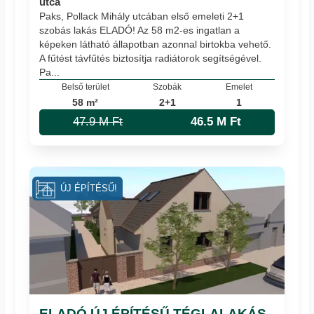
utca
Paks, Pollack Mihály utcában első emeleti 2+1
szobás lakás ELADÓ! Az 58 m2-es ingatlan a
képeken látható állapotban azonnal birtokba vehető.
A fűtést távfűtés biztosítja radiátorok segítségével.
Pa...
Belső terület
Szobák
Emelet
58 m²
2+1
1
47.9 M Ft
46.5 M Ft
ÚJ ÉPÍTÉSŰ!
ELADÓ ÚJ ÉPÍTÉSŰ TÉGLALAKÁS