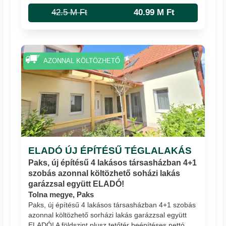
42.5 M Ft
40.99 M Ft
AZONNAL KÖLTÖZHETŐ
ELADÓ ÚJ ÉPÍTÉSŰ TÉGLALAKÁS
Paks, új építésű 4 lakásos társasházban 4+1
szobás azonnal költözhető soházi lakás
garázzsal együtt ELADÓ!
Tolna megye, Paks
Paks, új építésű 4 lakásos társasházban 4+1 szobás
azonnal költözhető sorházi lakás garázzsal együtt
ELADÓ! A földszint plusz tetőtér beépítéses nettó