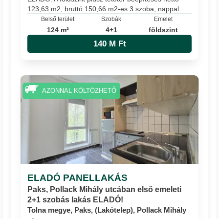
123,63 m2, bruttó 150,66 m2-es 3 szoba, nappal...
Belső terület
Szobák
Emelet
124 m²
4+1
földszint
140 M Ft
AZONNAL KÖLTÖZHETŐ
ELADÓ PANELLAKÁS
Paks, Pollack Mihály utcában első emeleti
2+1 szobás lakás ELADÓ!
Tolna megye, Paks, (Lakótelep), Pollack Mihály