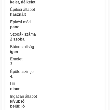
kelet, délkelet
Építési állapot
használt
Építési mód
panel
Szobák száma
2 szoba
Bútorozottság
igen
Emelet
3.
Épület szintje
4.
Lift
nincs
Ingatlan állapot
kívül: jó
belül: jó