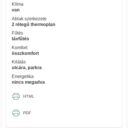
Klíma
van
Ablak szerkezete
2 rétegű thermoplan
Fűtés
távfűtés
Komfort
összkomfort
Kilátás
utcára, parkra
Energetika
nincs megadva
HTML
PDF