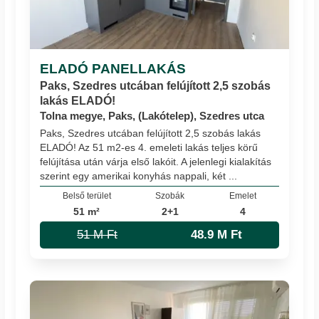
ELADÓ PANELLAKÁS
Paks, Szedres utcában felújított 2,5 szobás
lakás ELADÓ!
Tolna megye, Paks, (Lakótelep), Szedres utca
Paks, Szedres utcában felújított 2,5 szobás lakás
ELADÓ! Az 51 m2-es 4. emeleti lakás teljes körű
felújítása után várja első lakóit. A jelenlegi kialakítás
szerint egy amerikai konyhás nappali, két ...
Belső terület
Szobák
Emelet
51 m²
2+1
4
51 M Ft
48.9 M Ft