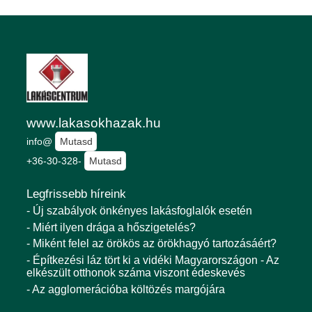
www.lakasokhazak.hu
info@
Mutasd
+36-30-328-
Mutasd
Legfrissebb híreink
- Új szabályok önkényes lakásfoglalók esetén
- Miért ilyen drága a hőszigetelés?
- Miként felel az örökös az örökhagyó tartozásáért?
- Építkezési láz tört ki a vidéki Magyarországon - Az
elkészült otthonok száma viszont édeskevés
- Az agglomerációba költözés margójára