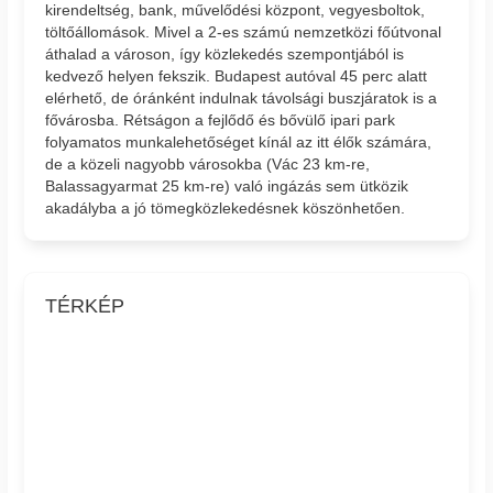
kirendeltség, bank, művelődési központ, vegyesboltok,
töltőállomások. Mivel a 2-es számú nemzetközi főútvonal
áthalad a városon, így közlekedés szempontjából is
kedvező helyen fekszik. Budapest autóval 45 perc alatt
elérhető, de óránként indulnak távolsági buszjáratok is a
fővárosba. Rétságon a fejlődő és bővülő ipari park
folyamatos munkalehetőséget kínál az itt élők számára,
de a közeli nagyobb városokba (Vác 23 km-re,
Balassagyarmat 25 km-re) való ingázás sem ütközik
akadályba a jó tömegközlekedésnek köszönhetően.
TÉRKÉP