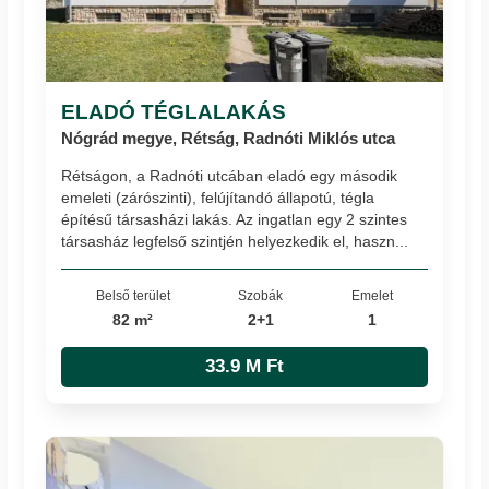
ELADÓ TÉGLALAKÁS
Nógrád megye, Rétság, Radnóti Miklós utca
Rétságon, a Radnóti utcában eladó egy második
emeleti (zárószinti), felújítandó állapotú, tégla
építésű társasházi lakás. Az ingatlan egy 2 szintes
társasház legfelső szintjén helyezkedik el, haszn...
Belső terület
Szobák
Emelet
82 m²
2+1
1
33.9 M Ft