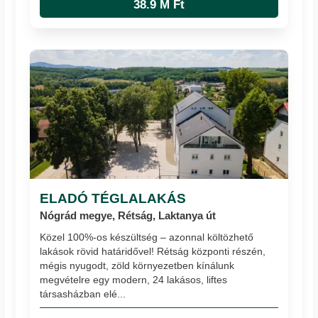
38.9 M Ft
ELADÓ TÉGLALAKÁS
Nógrád megye, Rétság, Laktanya út
Közel 100%-os készültség – azonnal költözhető
lakások rövid határidővel! Rétság központi részén,
mégis nyugodt, zöld környezetben kínálunk
megvételre egy modern, 24 lakásos, liftes
társasházban elé...