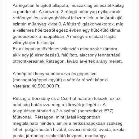
Az ingatlan felújított állapotú, műszakilag és esztétikailag
is gondozott. A korszerű 2 rétegű műanyag nyílászárók
redőnnyel és szúnyoghálóval felszereltek, a bejárati ajtó
szintén műanyag kivitelű. A fűtésről gázkonvektorok, míg
a kellemes hőérzetről egész évben egy hűtő-fűtő klíma
gondoskodik a nappaliban. A melegvíz ellátást Hajdú
villanybojler biztosítja.
Ez az ingatlan tökéletes választás mindazok számára,
akik egy jó elrendezésű, felújított, alacsony fenntartású
otthontkeresnek Rétságon, kiváló ár-érték arány mellett.
A beépített konyha bútorozva és gépesítve
(mosogatógéppel együtt) a vételár részét képezi.
Vételára: 40.500.000 Ft.
Rétság a Börzsöny és a Cserhát határán fekszik, ez az
adottság határozza meg a környék jellegét is. A
településen áthalad a 2-s számú (nemzetközi: E77)
főútvonal. Rétságon, mint járási központban
megtalálható minden, amire a hétköznapokban szükség
lehet: polgármesteri hivatal, orvosi rendelő, óvoda, iskola,
posta, járóbeteg-szakellátó központ, munkaügyi