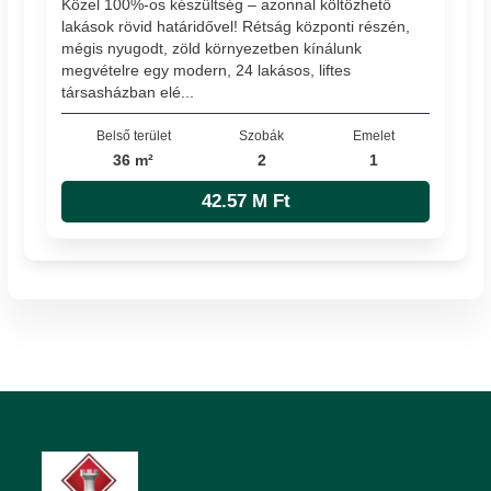
Közel 100%-os készültség – azonnal költözhető
lakások rövid határidővel! Rétság központi részén,
mégis nyugodt, zöld környezetben kínálunk
megvételre egy modern, 24 lakásos, liftes
társasházban elé...
Belső terület
Szobák
Emelet
36 m²
2
1
42.57 M Ft