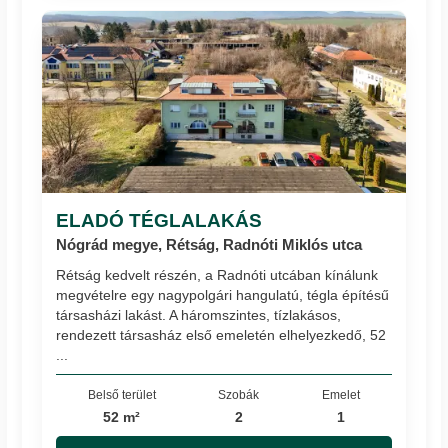
ELADÓ TÉGLALAKÁS
Nógrád megye, Rétság, Radnóti Miklós utca
Rétság kedvelt részén, a Radnóti utcában kínálunk
megvételre egy nagypolgári hangulatú, tégla építésű
társasházi lakást. A háromszintes, tízlakásos,
rendezett társasház első emeletén elhelyezkedő, 52
...
Belső terület
Szobák
Emelet
52 m²
2
1