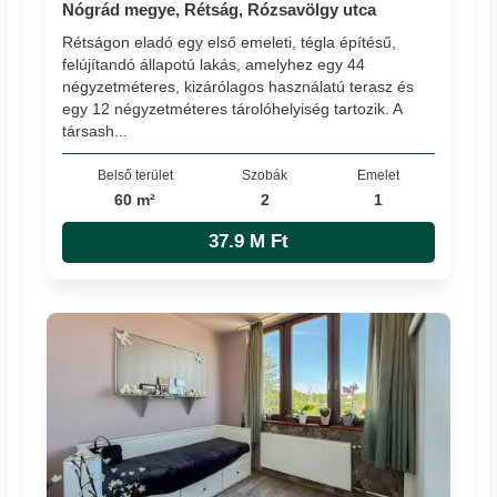
Nógrád megye, Rétság, Rózsavölgy utca
Rétságon eladó egy első emeleti, tégla építésű,
felújítandó állapotú lakás, amelyhez egy 44
négyzetméteres, kizárólagos használatú terasz és
egy 12 négyzetméteres tárolóhelyiség tartozik. A
társash...
Belső terület
Szobák
Emelet
60 m²
2
1
37.9 M Ft