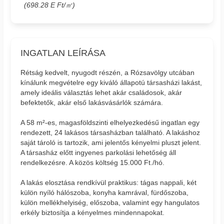
(698.28 E Ft/㎡)
INGATLAN LEÍRÁSA
Rétság kedvelt, nyugodt részén, a Rózsavölgy utcában
kínálunk megvételre egy kiváló állapotú társasházi lakást,
amely ideális választás lehet akár családosok, akár
befektetők, akár első lakásvásárlók számára.
A 58 m²-es, magasföldszinti elhelyezkedésű ingatlan egy
rendezett, 24 lakásos társasházban található. A lakáshoz
saját tároló is tartozik, ami jelentős kényelmi pluszt jelent.
A társasház előtt ingyenes parkolási lehetőség áll
rendelkezésre. A közös költség 15.000 Ft./hó.
A lakás elosztása rendkívül praktikus: tágas nappali, két
külön nyíló hálószoba, konyha kamrával, fürdőszoba,
külön mellékhelyiség, előszoba, valamint egy hangulatos
erkély biztosítja a kényelmes mindennapokat.