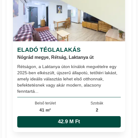
ELADÓ TÉGLALAKÁS
Nógrád megye, Rétság, Laktanya út
Rétságon, a Laktanya úton kínálok megvételre egy
2025-ben elkészült, újszerű állapotú, tetőtéri lakást,
amely ideális választás lehet első otthonnak,
befektetésnek vagy akár modern, alacsony
fenntartá...
Belső terület
Szobák
41 m²
2
42.9 M Ft