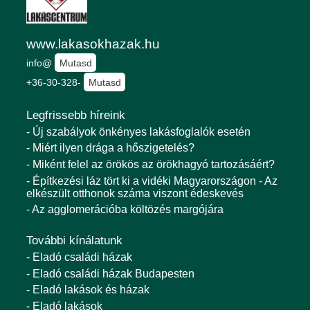
www.lakasokhazak.hu
info@
Mutasd
+36-30-328-
Mutasd
Legfrissebb híreink
- Új szabályok önkényes lakásfoglalók esetén
- Miért ilyen drága a hőszigetelés?
- Miként felel az örökös az örökhagyó tartozásáért?
- Építkezési láz tört ki a vidéki Magyarországon - Az
elkészült otthonok száma viszont édeskevés
- Az agglomerációba költözés margójára
További kínálatunk
- Eladó családi házak
- Eladó családi házak Budapesten
- Eladó lakások és házak
- Eladó lakások