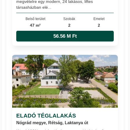
megvételre egy modern, 24 lakásos, liftes
társasházban elé...
Belső terület
Szobák
Emelet
47 m²
2
2
56.56 M Ft
ELADÓ TÉGLALAKÁS
Nógrád megye, Rétság, Laktanya út