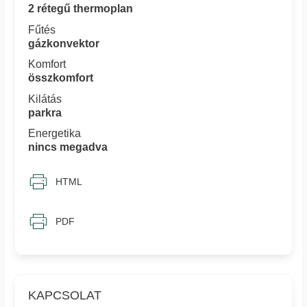
2 rétegű thermoplan
Fűtés
gázkonvektor
Komfort
összkomfort
Kilátás
parkra
Energetika
nincs megadva
HTML
PDF
KAPCSOLAT