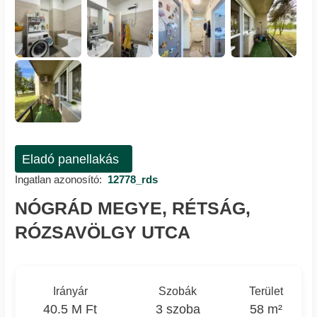
Eladó panellakás
Ingatlan azonosító:
12778_rds
NÓGRÁD MEGYE, RÉTSÁG,
RÓZSAVÖLGY UTCA
Irányár
Szobák
Terület
40.5 M Ft
3 szoba
58 m²