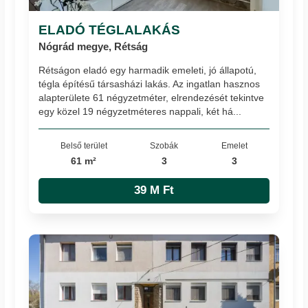
ELADÓ TÉGLALAKÁS
Nógrád megye, Rétság
Rétságon eladó egy harmadik emeleti, jó állapotú,
tégla építésű társasházi lakás. Az ingatlan hasznos
alapterülete 61 négyzetméter, elrendezését tekintve
egy közel 19 négyzetméteres nappali, két há...
Belső terület
Szobák
Emelet
61 m²
3
3
39 M Ft