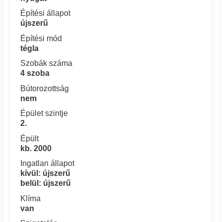
Építési állapot
újszerű
Építési mód
tégla
Szobák száma
4 szoba
Bútorozottság
nem
Épület szintje
2.
Épült
kb. 2000
Ingatlan állapot
kívül: újszerű
belül: újszerű
Klíma
van