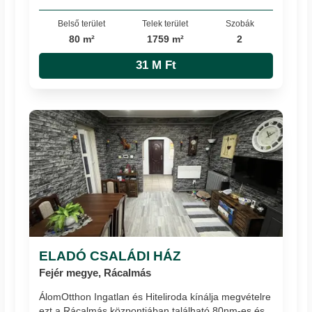
Belső terület
Telek terület
Szobák
80 m²
1759 m²
2
31 M Ft
ELADÓ CSALÁDI HÁZ
Fejér megye, Rácalmás
ÁlomOtthon Ingatlan és Hiteliroda kínálja megvételre
ezt a Rácalmás központjában található 80nm-es és