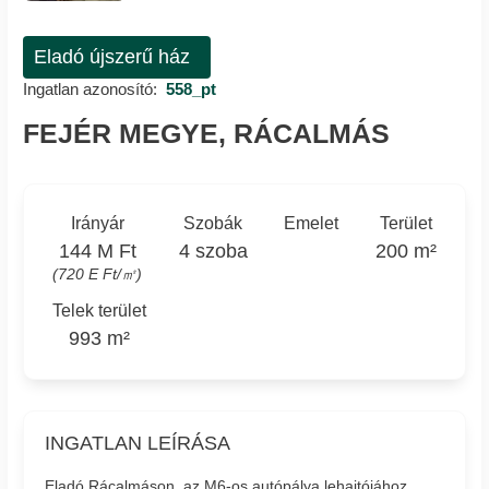
Eladó újszerű ház
Ingatlan azonosító:
558_pt
FEJÉR MEGYE, RÁCALMÁS
Irányár
Szobák
Emelet
Terület
144 M Ft
4 szoba
200 m²
(720 E Ft/㎡)
Telek terület
993 m²
INGATLAN LEÍRÁSA
Eladó Rácalmáson, az M6-os autópálya lehajtójához