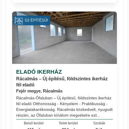
ÚJ ÉPÍTÉSŰ!
ELADÓ IKERHÁZ
Rácalmás – Új építésű, földszintes ikerház
fél eladó
Fejér megye, Rácalmás
Rácalmás-Ófaluban – Új építésű, földszintes ikerház
fél eladó Otthonosság - Kényelem - Praktikusság -
Energiatakarékosság. Rácalmás közkedvelt, nyugodt
részén, az Ófaluban kínálom megvételre ezt...
Belső terület
Telek terület
Szobák