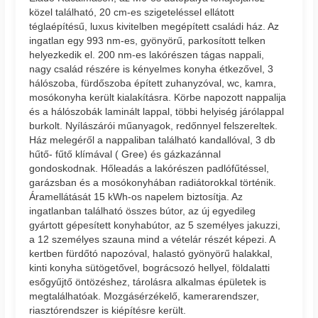
közel található, 20 cm-es szigeteléssel ellátott
téglaépítésű, luxus kivitelben megépített családi ház. Az
ingatlan egy 993 nm-es, gyönyörű, parkosított telken
helyezkedik el. 200 nm-es lakórészen tágas nappali,
nagy család részére is kényelmes konyha étkezővel, 3
hálószoba, fürdőszoba épített zuhanyzóval, wc, kamra,
mosókonyha került kialakításra. Körbe napozott nappalija
és a hálószobák laminált lappal, többi helyiség járólappal
burkolt. Nyílászárói műanyagok, redőnnyel felszereltek.
Ház melegéről a nappaliban található kandallóval, 3 db
hűtő- fűtő klímával ( Gree) és gázkazánnal
gondoskodnak. Hőleadás a lakórészen padlófűtéssel,
garázsban és a mosókonyhában radiátorokkal történik.
Áramellátását 15 kWh-os napelem biztosítja. Az
ingatlanban található összes bútor, az új egyedileg
gyártott gépesített konyhabútor, az 5 személyes jakuzzi,
a 12 személyes szauna mind a vételár részét képezi. A
kertben fürdőtó napozóval, halastó gyönyörű halakkal,
kinti konyha sütögetővel, bográcsozó hellyel, földalatti
esőgyűjtő öntözéshez, tárolásra alkalmas épületek is
megtalálhatóak. Mozgásérzékelő, kamerarendszer,
riasztórendszer is kiépítésre került.