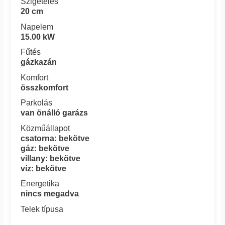
Szigetelés
20 cm
Napelem
15.00 kW
Fűtés
gázkazán
Komfort
összkomfort
Parkolás
van önálló garázs
Közműállapot
csatorna: bekötve
gáz: bekötve
villany: bekötve
víz: bekötve
Energetika
nincs megadva
Telek típusa