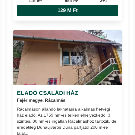
115 m²
954 m²
3+1
129 M Ft
ELADÓ CSALÁDI HÁZ
Fejér megye, Rácalmás
Rácalmáson állandó lakhatásra alkalmas hétvégi
ház eladó. Az 1759 nm-es telken elhelyezkedő, 3
szintes, 80 nm-es ingatlan Rácalmáshoz tartozik, de
eredetileg Dunaújváros Duna partjától 200 m-re
talál...