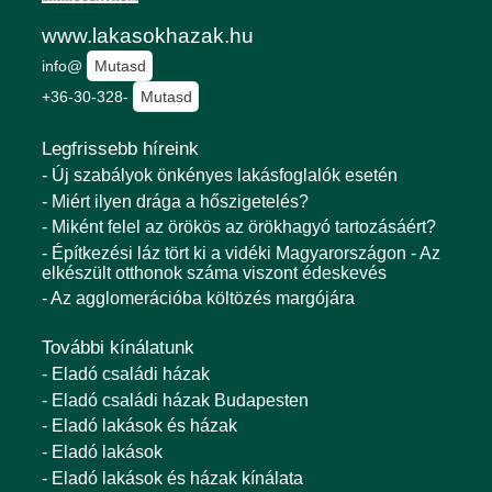
www.lakasokhazak.hu
info@
Mutasd
+36-30-328-
Mutasd
Legfrissebb híreink
- Új szabályok önkényes lakásfoglalók esetén
- Miért ilyen drága a hőszigetelés?
- Miként felel az örökös az örökhagyó tartozásáért?
- Építkezési láz tört ki a vidéki Magyarországon - Az
elkészült otthonok száma viszont édeskevés
- Az agglomerációba költözés margójára
További kínálatunk
- Eladó családi házak
- Eladó családi házak Budapesten
- Eladó lakások és házak
- Eladó lakások
- Eladó lakások és házak kínálata