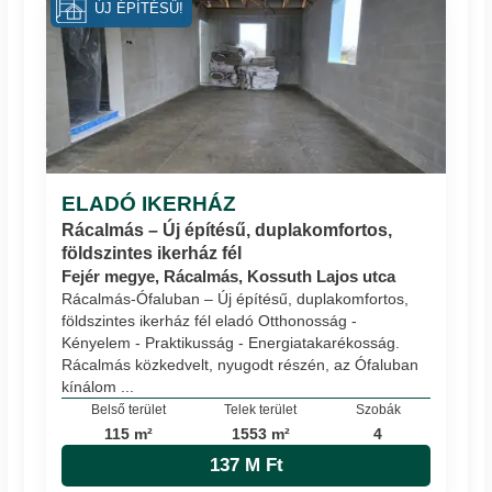
ÚJ ÉPÍTÉSŰ!
ELADÓ IKERHÁZ
Rácalmás – Új építésű, duplakomfortos,
földszintes ikerház fél
Fejér megye, Rácalmás, Kossuth Lajos utca
Rácalmás-Ófaluban – Új építésű, duplakomfortos,
földszintes ikerház fél eladó Otthonosság -
Kényelem - Praktikusság - Energiatakarékosság.
Rácalmás közkedvelt, nyugodt részén, az Ófaluban
kínálom ...
Belső terület
Telek terület
Szobák
115 m²
1553 m²
4
137 M Ft