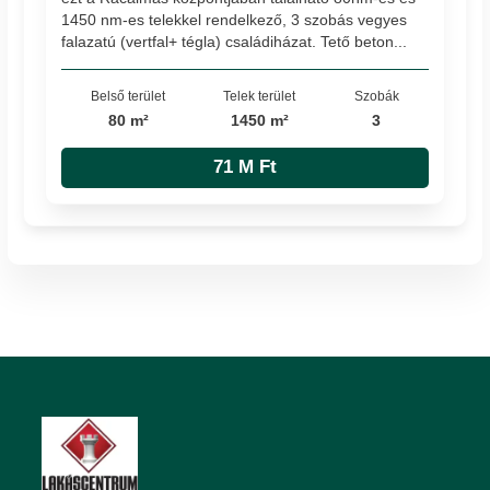
1450 nm-es telekkel rendelkező, 3 szobás vegyes
falazatú (vertfal+ tégla) családiházat. Tető beton...
Belső terület
Telek terület
Szobák
80 m²
1450 m²
3
71 M Ft