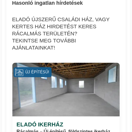
Hasonló ingatlan hírdetések
ELADÓ ÚJSZERŰ CSALÁDI HÁZ, VAGY
KERTES HÁZ HIRDETÉST KERES
RÁCALMÁS TERÜLETÉN?
TEKINTSE MEG TOVÁBBI
AJÁNLATAINKAT!
ÚJ ÉPÍTÉSŰ!
ELADÓ IKERHÁZ
Rácalmás – Új építésű, földszintes ikerház