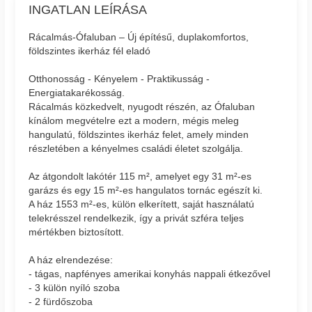
INGATLAN LEÍRÁSA
Rácalmás-Ófaluban – Új építésű, duplakomfortos,
földszintes ikerház fél eladó
Otthonosság - Kényelem - Praktikusság -
Energiatakarékosság.
Rácalmás közkedvelt, nyugodt részén, az Ófaluban
kínálom megvételre ezt a modern, mégis meleg
hangulatú, földszintes ikerház felet, amely minden
részletében a kényelmes családi életet szolgálja.
Az átgondolt lakótér 115 m², amelyet egy 31 m²-es
garázs és egy 15 m²-es hangulatos tornác egészít ki.
A ház 1553 m²-es, külön elkerített, saját használatú
telekrésszel rendelkezik, így a privát szféra teljes
mértékben biztosított.
A ház elrendezése:
- tágas, napfényes amerikai konyhás nappali étkezővel
- 3 külön nyíló szoba
- 2 fürdőszoba