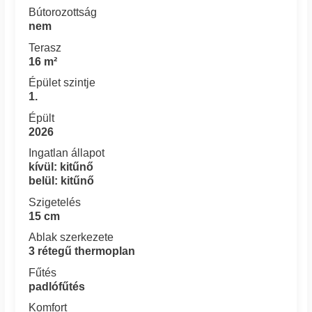
Bútorozottság
nem
Terasz
16 m²
Épület szintje
1.
Épült
2026
Ingatlan állapot
kívül: kitűnő
belül: kitűnő
Szigetelés
15 cm
Ablak szerkezete
3 rétegű thermoplan
Fűtés
padlófűtés
Komfort