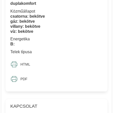
duplakomfort
Közműállapot
csatorna: bekötve
gáz: bekötve
villany: bekötve
víz: bekötve
Energetika
B:
Telek típusa
HTML
PDF
KAPCSOLAT