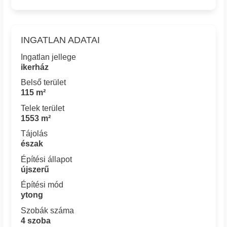
INGATLAN ADATAI
Ingatlan jellege
ikerház
Belső terület
115 m²
Telek terület
1553 m²
Tájolás
észak
Építési állapot
újszerű
Építési mód
ytong
Szobák száma
4 szoba