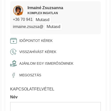
Irmainé Zsuzsanna
KOMPLEX INGATLAN
Mutasd
+36 70 941
Mutasd
irmaine.zsuzsa@
IDŐPONTOT KÉREK
VISSZAHÍVÁST KÉREK
AJÁNLOM EGY ISMERŐSÖMNEK
MEGOSZTÁS
KAPCSOLATFELVÉTEL
Név