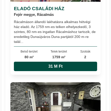
ELADÓ CSALÁDI HÁZ
Fejér megye, Rácalmás
Rácalmáson állandó lakhatásra alkalmas hétvégi
ház eladó. Az 1759 nm-es telken elhelyezkedő, 3
szintes, 80 nm-es ingatlan Rácalmáshoz tartozik, de
eredetileg Dunaújváros Duna partjától 200 m-re
talál...
Belső terület
Telek terület
Szobák
80 m²
1759 m²
2
31 M Ft