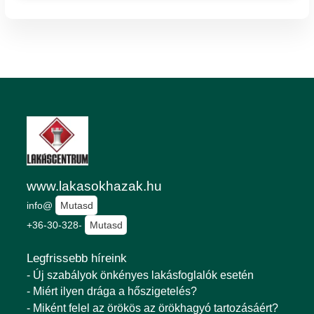
www.lakasokhazak.hu
info@
Mutasd
+36-30-328-
Mutasd
Legfrissebb híreink
- Új szabályok önkényes lakásfoglalók esetén
- Miért ilyen drága a hőszigetelés?
- Miként felel az örökös az örökhagyó tartozásáért?