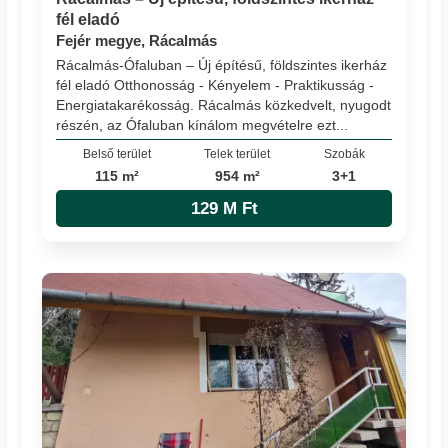
fél eladó
Fejér megye, Rácalmás
Rácalmás-Ófaluban – Új építésű, földszintes ikerház
fél eladó Otthonosság - Kényelem - Praktikusság -
Energiatakarékosság. Rácalmás közkedvelt, nyugodt
részén, az Ófaluban kínálom megvételre ezt...
Belső terület
Telek terület
Szobák
115 m²
954 m²
3+1
129 M Ft