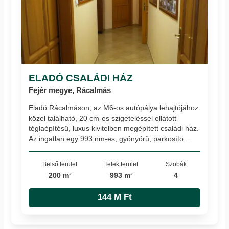
ELADÓ CSALÁDI HÁZ
Fejér megye, Rácalmás
Eladó Rácalmáson, az M6-os autópálya lehajtójához
közel található, 20 cm-es szigeteléssel ellátott
téglaépítésű, luxus kivitelben megépített családi ház.
Az ingatlan egy 993 nm-es, gyönyörű, parkosíto...
Belső terület
Telek terület
Szobák
200 m²
993 m²
4
144 M Ft