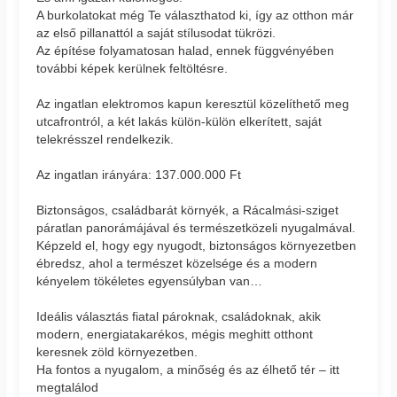
A burkolatokat még Te választhatod ki, így az otthon már
az első pillanattól a saját stílusodat tükrözi.
Az építése folyamatosan halad, ennek függvényében
további képek kerülnek feltöltésre.
Az ingatlan elektromos kapun keresztül közelíthető meg
utcafrontról, a két lakás külön-külön elkerített, saját
telekrésszel rendelkezik.
Az ingatlan irányára: 137.000.000 Ft
Biztonságos, családbarát környék, a Rácalmási-sziget
páratlan panorámájával és természetközeli nyugalmával.
Képzeld el, hogy egy nyugodt, biztonságos környezetben
ébredsz, ahol a természet közelsége és a modern
kényelem tökéletes egyensúlyban van…
Ideális választás fiatal pároknak, családoknak, akik
modern, energiatakarékos, mégis meghitt otthont
keresnek zöld környezetben.
Ha fontos a nyugalom, a minőség és az élhető tér – itt
megtalálod