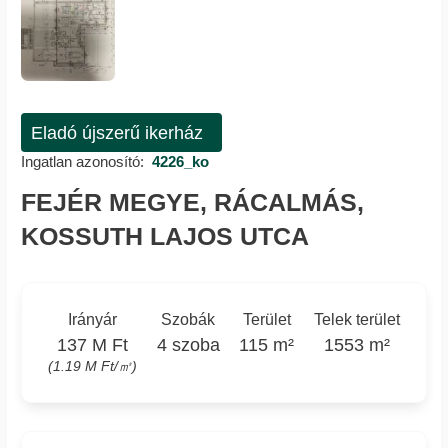
Eladó újszerű ikerház
Ingatlan azonosító:
4226_ko
FEJÉR MEGYE, RÁCALMÁS,
KOSSUTH LAJOS UTCA
Irányár
Szobák
Terület
Telek terület
137 M Ft
4 szoba
115 m²
1553 m²
(1.19 M Ft/㎡)