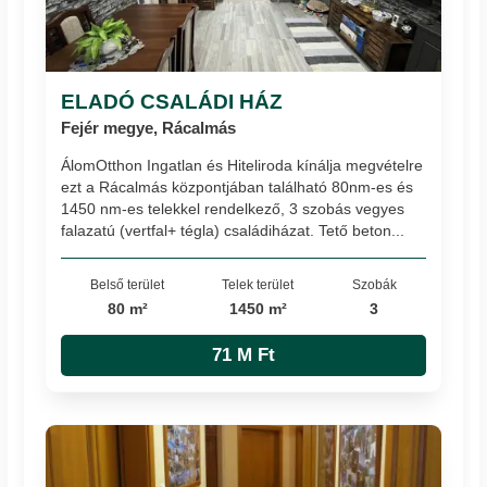
ELADÓ CSALÁDI HÁZ
Fejér megye, Rácalmás
ÁlomOtthon Ingatlan és Hiteliroda kínálja megvételre
ezt a Rácalmás központjában található 80nm-es és
1450 nm-es telekkel rendelkező, 3 szobás vegyes
falazatú (vertfal+ tégla) családiházat. Tető beton...
Belső terület
Telek terület
Szobák
80 m²
1450 m²
3
71 M Ft