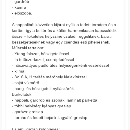
- gardrób
- kamra
- előszoba.
A nappaliból közvetlen kijárat nyílik a fedett tornácra és a
kertbe, így a beltér és a kültér harmonikusan kapcsolódik
össze – tökéletes helyszíne családi reggeliknek, baráti
beszélgetéseknek vagy egy csendes esti pihenésnek.
Műszaki tartalom:
- Ytong falazat, hőszigeteléssel
- fa tetőszerkezet, cserépfedéssel
- hőszivattyús padlófűtés helyiségenkénti vezérléssel
- klíma
- 3x16 A, H tarifás mérőhely kialakítással
- saját vízmérő
- hang- és hőszigetelt nyílászárók
Burkolatok:
- nappali, gardrób és szobák: laminált parketta
- többi helyiség: igényes greslap
- garázs: greslap
- tornác és fedett bejáró: fagyálló greslap
És ami igazán különleges: