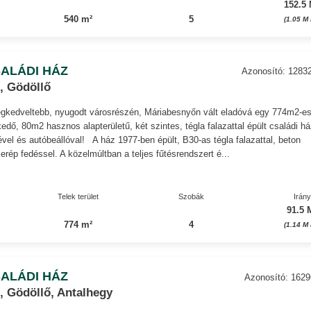
152.5 
540 m²
5
(1.05 M
ALÁDI HÁZ
Azonosító: 1283
, Gödöllő
legkedveltebb, nyugodt városrészén, Máriabesnyőn vált eladóvá egy 774m2-e
kedő, 80m2 hasznos alapterületű, két szintes, tégla falazattal épült családi há
ével és autóbeállóval! A ház 1977-ben épült, B30-as tégla falazattal, beton
rép fedéssel. A közelmúltban a teljes fűtésrendszert é...
Telek terület
Szobák
Irán
91.5 
774 m²
4
(1.14 M
ALÁDI HÁZ
Azonosító: 162
, Gödöllő, Antalhegy