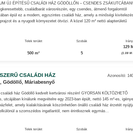
UM ÚJ ÉPÍTÉSŰ CSALÁDI HÁZ GÖDÖLLŐN – CSENDES ZSÁKUTCÁBAN
egkeresettebb, családbarát városrészén, egy csendes, átmenő forgalomtól
ban épül ez a modern, egyszintes családi ház, amely a minőségi kivitelezés
aprajzot és a nyugodt környezetet ötvözi. A közel 120 m² nettó alapterületű
Telek terület
Szobák
Irán
129 M
500 m²
5
(1.08 M
SZERŰ CSALÁDI HÁZ
Azonosító: 14
, Gödöllő, Máriabesnyő
 családi ház Gödöllő kedvelt kertvárosi részén! GYORSAN KÖLTÖZHETŐ
, utcájában kínálunk megvételre egy 2023-ban épült, nettó 145 m²-es, igény
rházfelet, amely kialakításának köszönhetően önálló családi ház érzetét nyújtj
elkülönül a szomszédos ingatlantól, nem érintkeznek egymás...
Telek terület
Szobák
Irán