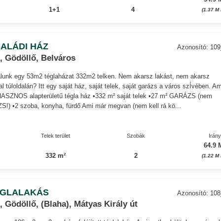
1+1
4
(1.37 M
ALÁDI HÁZ
Azonosító: 10
, Gödöllő, Belváros
álunk egy 53m2 téglaházat 332m2 telken. Nem akarsz lakást, nem akarsz
 túloldalán? Itt egy saját ház, saját telek, saját garázs a város szÍvében. Am
HASZNOS alapterületű tégla ház •332 m² saját telek •27 m² GARÁZS (nem
!) •2 szoba, konyha, fürdő Ami már megvan (nem kell rá kö...
Telek terület
Szobák
Irán
64.9 
332 m²
2
(1.22 M
ÉGLALAKÁS
Azonosító: 10
 Gödöllő, (Blaha), Mátyas Király út