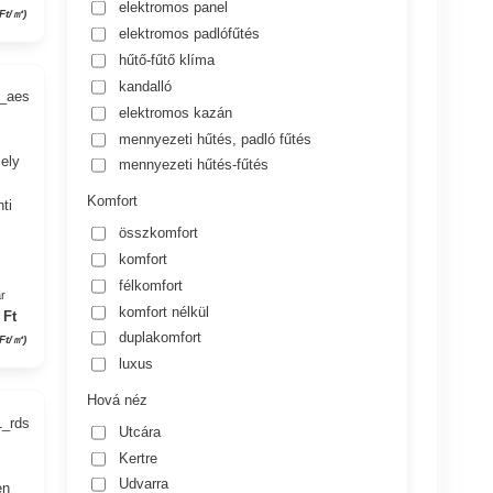
elektromos panel
 Ft/㎡)
elektromos padlófűtés
hűtő-fűtő klíma
kandalló
3_aes
elektromos kazán
mennyezeti hűtés, padló fűtés
mely
mennyezeti hűtés-fűtés
Komfort
ti
összkomfort
komfort
félkomfort
r
komfort nélkül
 Ft
duplakomfort
Ft/㎡)
luxus
Hová néz
1_rds
Utcára
Kertre
Udvarra
en