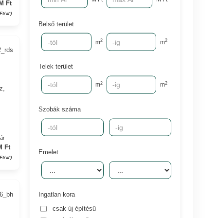
M Ft
 Ft/㎡)
Belső terület
2
2
m
m
2_rds
Telek terület
s
2
2
m
m
z,
Szobák száma
yár
M Ft
Emelet
 Ft/㎡)
96_bh
Ingatlan kora
csak új építésű