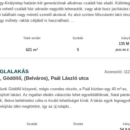
gy-Királytelep határán két generációnak alkalmas családi ház eladó. Különleg
a vehető családi ház udvarán nagyobb teherautók, vagy akár busz javítására 
lló található nagy méretű szerelő aknával. Az alsó szinten félszuterén lakó rés
gy műhely- raktár céljából is használható. ...
Telek terület
Szobák
Irányá
135 M
621 m²
5
(642.86 E 
ÉGLALAKÁS
Azonosító: 11
 Gödöllő, (Belváros), Paál László utca
álunk Gödöllő központi, mégis csendes részén, a Paál közben egy 40 m²-es,
lújított lakást. Az ingatlan ideális választás lehet egyedülállóknak, fiatal páro
, illetve befektetési célra is kiváló lehetőséget kínál. A lakás egyik legnagyo
elújítás idén megtörtént, így az új tulajdo...
Szobák
Emelet
Irán
54.9 