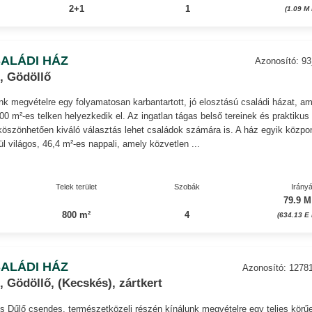
2+1
1
(1.09 M
ALÁDI HÁZ
Azonosító: 9
, Gödöllő
nk megvételre egy folyamatosan karbantartott, jó elosztású családi házat, a
800 m²-es telken helyezkedik el. Az ingatlan tágas belső tereinek és praktikus
köszönhetően kiváló választás lehet családok számára is. A ház egyik közpon
ül világos, 46,4 m²-es nappali, amely közvetlen ...
Telek terület
Szobák
Irányá
79.9 M
800 m²
4
(634.13 E 
ALÁDI HÁZ
Azonosító: 1278
 Gödöllő, (Kecskés), zártkert
 Dűlő csendes, természetközeli részén kínálunk megvételre egy teljes körű