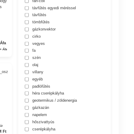
fan-coil
hogy
is
távfűtés egyedi méréssel
távfűtés
tömbfűtés
gázkonvektor
cirko
 Áfa
vegyes
 + Áfa
fa
szén
olaj
7_osz
villany
egyéb
padlófűtés
héra cserépkályha
geotermikus / zöldenergia
gázkazán
napelem
hőszivattyús
yár
cserépkályha
M Ft