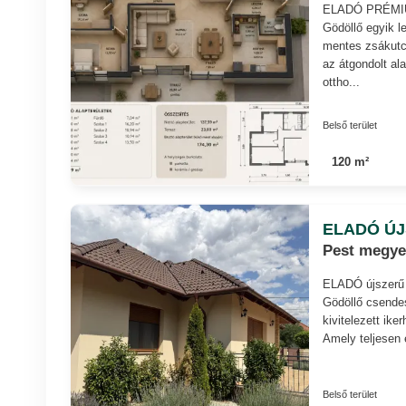
ELADÓ PRÉMI
Gödöllő egyik l
mentes zsákutcá
az átgondolt al
ottho...
Belső terület
120 m²
ELADÓ ÚJ
Pest megye
ELADÓ újszerű
Gödöllő csendes
kivitelezett ike
Amely teljesen 
Belső terület