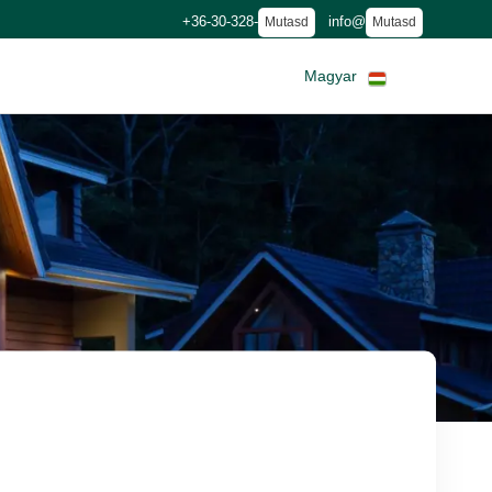
+36-30-328-
info@
Mutasd
Mutasd
Magyar