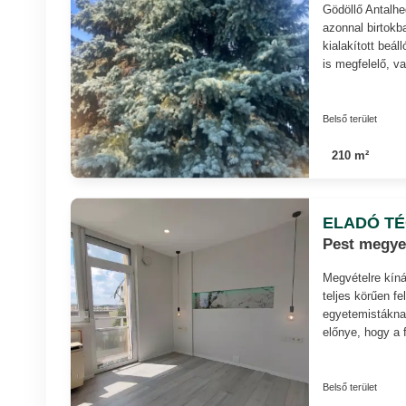
Gödöllő Antalhe
azonnal birtokb
kialakított beá
is megfelelő, va
Belső terület
210 m²
ELADÓ T
Pest megye,
Megvételre kín
teljes körűen fe
egyetemistáknak
előnye, hogy a f
Belső terület