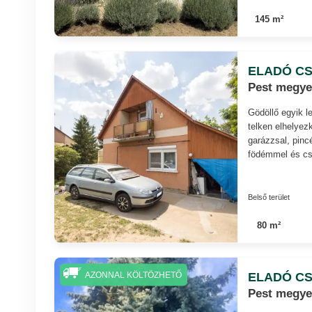
145 m²
ELADÓ CS
Pest megye
Gödöllő egyik 
telken elhelyez
garázzsal, pinc
födémmel és cse
Belső terület
80 m²
ELADÓ CS
AZONNAL KÖLTÖZHETŐ
Pest megye