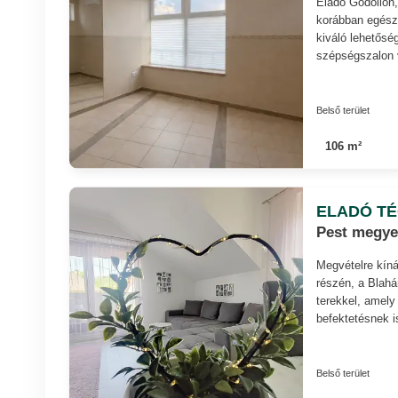
Eladó Gödöllőn,
korábban egészs
kiváló lehetősé
szépségszalon
Belső terület
106 m²
ELADÓ T
Pest megye,
Megvételre kíná
részén, a Blahá
terekkel, amely
befektetésnek i
Belső terület