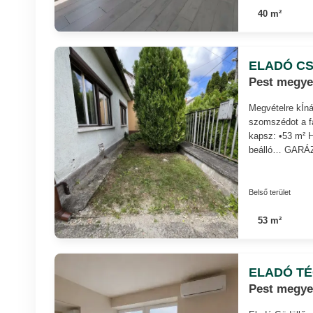
40 m²
ELADÓ CS
Pest megye
Megvételre kÍn
szomszédot a fal
kapsz: •53 m² 
beálló… GARÁZS
Belső terület
53 m²
ELADÓ T
Pest megye,