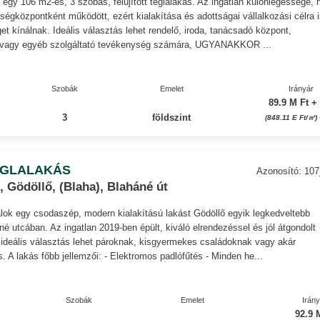
 egy 106 m2-es, 3 szobás, felújított téglalakás. Az ingatlan különlegessége, 
égközpontként működött, ezért kialakítása és adottságai vállalkozási célra 
get kínálnak. Ideális választás lehet rendelő, iroda, tanácsadó központ,
 vagy egyéb szolgáltató tevékenység számára, UGYANAKKOR ...
Szobák
Emelet
Irányár
89.9 M Ft +
3
földszint
(848.11 E Ft/㎡)
ÉGLALAKÁS
Azonosító: 10
 Gödöllő, (Blaha), Blaháné út
lok egy csodaszép, modern kialakítású lakást Gödöllő egyik legkedveltebb
né utcában. Az ingatlan 2019-ben épült, kiváló elrendezéssel és jól átgondolt
 ideális választás lehet pároknak, kisgyermekes családoknak vagy akár
s. A lakás főbb jellemzői: - Elektromos padlófűtés - Minden he...
Szobák
Emelet
Irán
92.9 