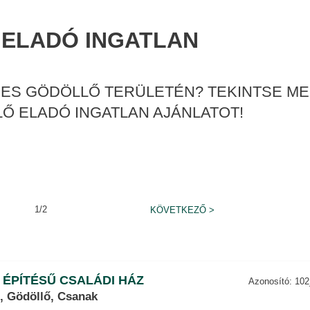
ELADÓ INGATLAN
ES GÖDÖLLŐ TERÜLETÉN? TEKINTSE MEG
Ő ELADÓ INGATLAN AJÁNLATOT!
1/2
KÖVETKEZŐ
>
 ÉPÍTÉSŰ CSALÁDI HÁZ
Azonosító: 10
, Gödöllő, Csanak