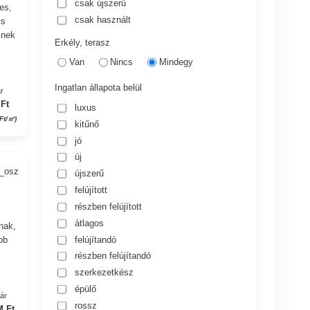
csak újszerű
es,
csak használt
is
znek
Erkély, terasz
Van
Nincs
Mindegy
Ingatlan állapota belül
r
 Ft
luxus
Ft/㎡)
kitűnő
jó
új
2_osz
újszerű
felújított
részben felújított
átlagos
knak,
felújítandó
bb
részben felújítandó
szerkezetkész
épülő
yár
rossz
M Ft