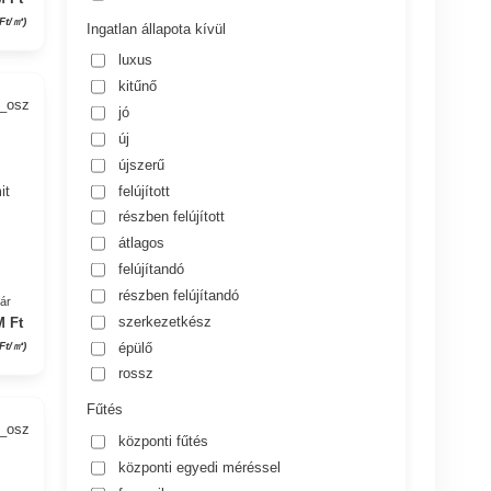
 Ft/㎡)
Ingatlan állapota kívül
luxus
kitűnő
9_osz
jó
új
újszerű
felújított
it
részben felújított
átlagos
felújítandó
részben felújítandó
yár
szerkezetkész
M Ft
épülő
 Ft/㎡)
rossz
Fűtés
8_osz
központi fűtés
központi egyedi méréssel