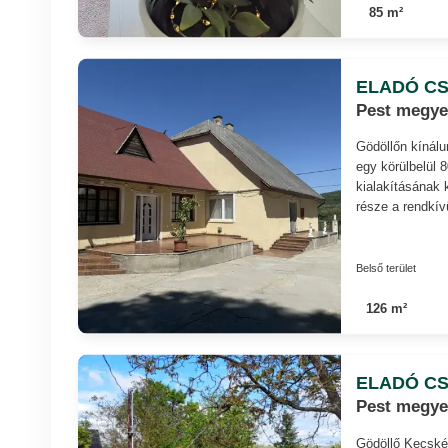
85 m²
ELADÓ CS
Pest megye
Gödöllőn kínálu
egy körülbelül 
kialakításának 
része a rendkív
Belső terület
126 m²
ELADÓ CS
Pest megye,
Gödöllő Kecskés