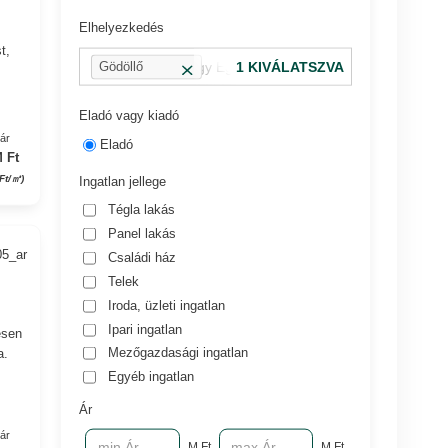
!
Elhelyezkedés
t,
pl.: 13 kerület vagy Eger, Dobó utca
1 KIVÁLATSZVA
Gödöllő
Eladó vagy kiadó
yár
Eladó
 Ft
 Ft/㎡)
Ingatlan jellege
Tégla lakás
Panel lakás
05_ar
Családi ház
Telek
Iroda, üzleti ingatlan
Ipari ingatlan
esen
Mezőgazdasági ingatlan
a.
Egyéb ingatlan
Ár
yár
M Ft
M Ft