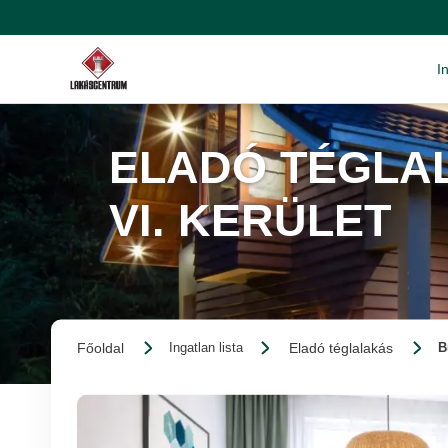
I
ELADÓ TÉGLAL
VI. KERÜLET
Főoldal
Eladó téglalakás
Ingatlan lista
B