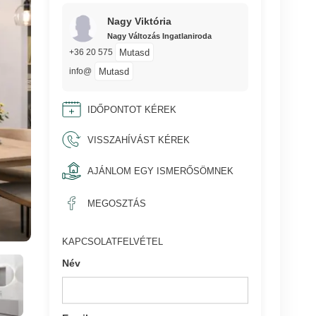
Nagy Viktória
Nagy Változás Ingatlaniroda
Mutasd
+36 20 575
Mutasd
info@
IDŐPONTOT KÉREK
VISSZAHÍVÁST KÉREK
AJÁNLOM EGY ISMERŐSÖMNEK
MEGOSZTÁS
KAPCSOLATFELVÉTEL
Név