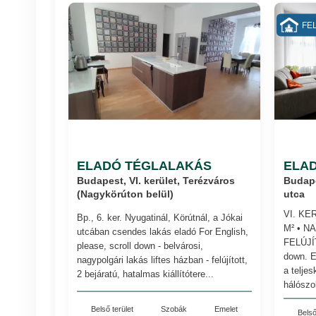
FEL
ELADÓ TÉGLALAKÁS
ELA
Budapest, VI. kerület, Terézváros
Budape
(Nagykörúton belül)
utca
VI. KE
Bp., 6. ker. Nyugatinál, Körútnál, a Jókai
M² • N
utcában csendes lakás eladó For English,
FELÚJÍT
please, scroll down - belvárosi,
down. E
nagypolgári lakás liftes házban - felújított,
a teljes
2 bejáratú, hatalmas kiállítótere...
hálószo
Belső terület
Szobák
Emelet
Belső