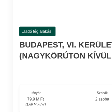
Eladó téglalakás
BUDAPEST, VI. KERÜL
(NAGYKÖRÚTON KÍVÜL
Irányár
Szobák
79.9 M Ft
2 szoba
(1.66 M Ft/㎡)