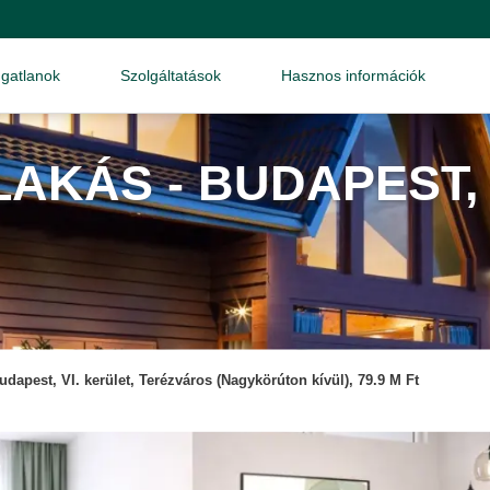
ngatlanok
Szolgáltatások
Hasznos információk
AKÁS - BUDAPEST,
udapest, VI. kerület, Terézváros (Nagykörúton kívül), 79.9 M Ft