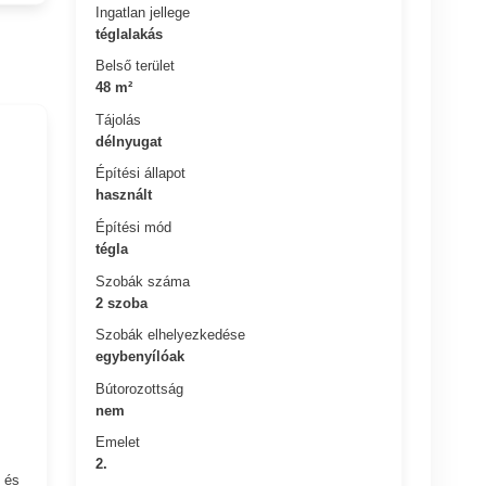
Ingatlan jellege
téglalakás
Belső terület
48 m²
Tájolás
délnyugat
Építési állapot
használt
Építési mód
tégla
Szobák száma
2 szoba
Szobák elhelyezkedése
egybenyílóak
Bútorozottság
nem
Emelet
2.
 és