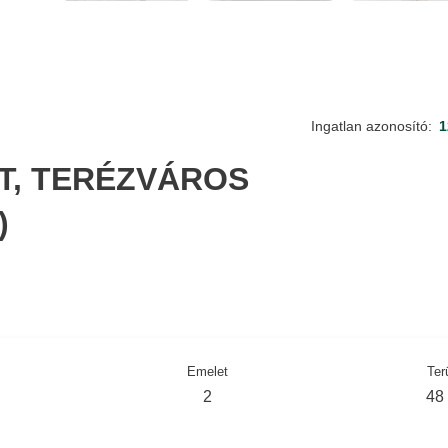
Ingatlan azonosító:
1
ET, TERÉZVÁROS
)
Emelet
Ter
2
48