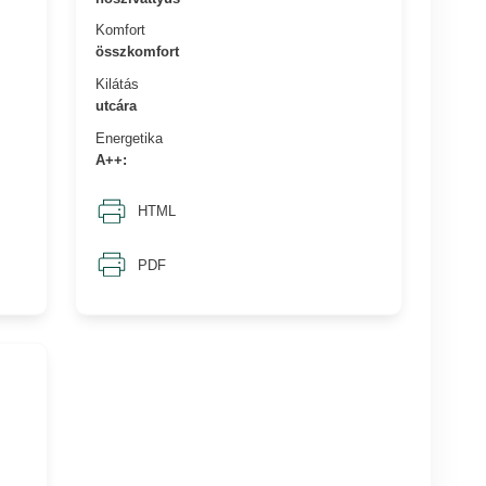
Komfort
összkomfort
Kilátás
utcára
Energetika
A++:
HTML
PDF