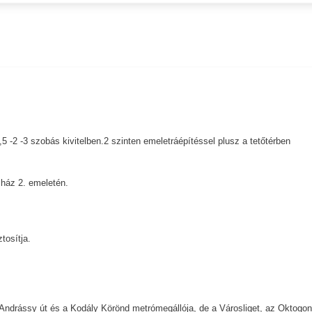
,5 -2 -3 szobás kivitelben.2 szinten emeletráépítéssel plusz a tetőtérben
sház 2. emeletén.
tosítja.
Andrássy út és a Kodály Körönd metrómegállója, de a Városliget, az Oktogon