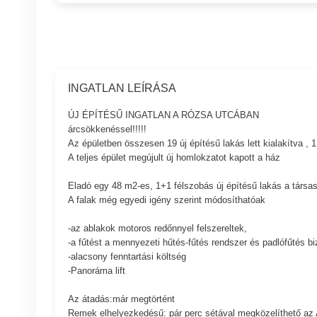
INGATLAN LEÍRÁSA
ÚJ ÉPÍTÉSŰ INGATLAN A RÓZSA UTCÁBAN
árcsökkenéssel!!!!!
Az épületben összesen 19 új építésű lakás lett kialakítva , 1
A teljes épület megújult új homlokzatot kapott a ház
Eladó egy 48 m2-es, 1+1 félszobás új építésű lakás a társa
A falak még egyedi igény szerint módosíthatóak
-az ablakok motoros redőnnyel felszereltek,
-a fűtést a mennyezeti hűtés-fűtés rendszer és padlófűtés biz
-alacsony fenntartási költség
-Panoráma lift
Az átadás:már megtörtént
Remek elhelyezkedésű: pár perc sétával megközelíthető az 