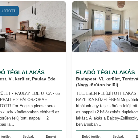
ÚJÍTOTT!
DÓ TÉGLALAKÁS
ELADÓ TÉGLALAKÁS
st, VI. kerület, Paulay Ede
Budapest, VI. kerület, Terézv
(Nagykörúton belül)
RÜLET • PAULAY EDE UTCA • 65
TELJESEN FELÚJÍTOTT LAKÁS,
APPALI + 2 HÁLÓSZOBA •
BAZILIKA KÖZELÉBEN Megvétel
OTT! For English please scroll
kínálunk egy teljeskörűen felújítot
xkluzív kínálatomban elérhető ez
es nappali+2 hálószobás duplakom
körűen felújított, nappali + 2
lakást. A lakás a Bajcsy-Zsilinszk
bás la...
belvárosban ...
 terület
Szobák
Emelet
Belső terület
Szobák
E