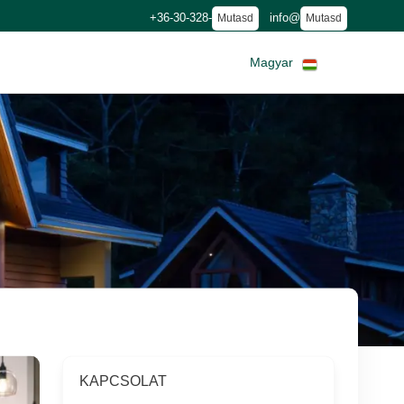
+36-30-328-
info@
Mutasd
Mutasd
Magyar
KAPCSOLAT