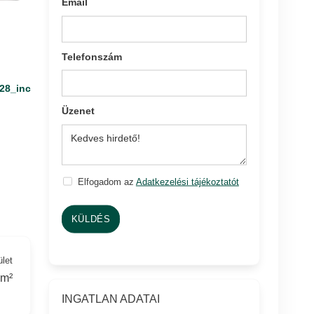
Email
Telefonszám
28_inc
Üzenet
Elfogadom az
Adatkezelési tájékoztatót
KÜLDÉS
ület
 m²
INGATLAN ADATAI