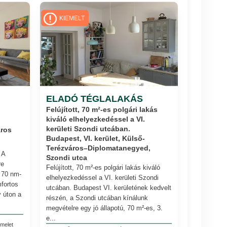
KIEMELT
ELADÓ TÉGLALAKÁS
Felújított, 70 m²-es polgári lakás
kiváló elhelyezkedéssel a VI.
kerületi Szondi utcában.
áros
Budapest, VI. kerület, Külső-
Terézváros–Diplomatanegyed,
 A
Szondi utca
re
Felújított, 70 m²-es polgári lakás kiváló
t 70 nm-
elhelyezkedéssel a VI. kerületi Szondi
fortos
utcában. Budapest VI. kerületének kedvelt
y úton a
részén, a Szondi utcában kínálunk
megvételre egy jó állapotú, 70 m²-es, 3.
e...
melet