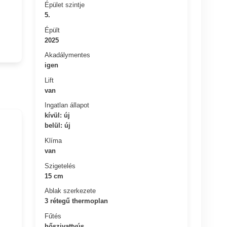
Épület szintje
5.
Épült
2025
Akadálymentes
igen
Lift
van
Ingatlan állapot
kívül: új
belül: új
Klíma
van
Szigetelés
15 cm
Ablak szerkezete
3 rétegű thermoplan
Fűtés
hőszivattyús