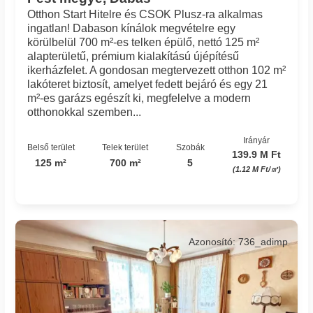
Otthon Start Hitelre és CSOK Plusz-ra alkalmas
ingatlan! Dabason kínálok megvételre egy
körülbelül 700 m²-es telken épülő, nettó 125 m²
alapterületű, prémium kialakítású újépítésű
ikerházfelet. A gondosan megtervezett otthon 102 m²
lakóteret biztosít, amelyet fedett bejáró és egy 21
m²-es garázs egészít ki, megfelelve a modern
otthonokkal szemben...
Irányár
Belső terület
Telek terület
Szobák
139.9 M Ft
125 m²
700 m²
5
(1.12 M Ft/㎡)
Azonosító: 736_adimp