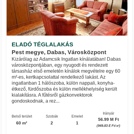
ELADÓ TÉGLALAKÁS
Pest megye, Dabas, Városközpont
Kizárólag az Adamcsik Ingatlan kínálatában! Dabas
városközpontjában, egy nyugodt és rendezett
társasház első emeletén kínálok megvételre egy 60
m²-es, kertkapcsolattal rendelkező lakást. Az
ingatlanban 1 hálószoba, külön nappali, konyha-
étkező, fürdőszoba és külön mellékhelyiség került
kialakításra. A fűtésről gázkonvektorok
gondoskodnak, a rez...
Irányár
Belső terület
Szobák
Emelet
56.99 M Ft
60 m²
2
1
(949.83 E Ft/㎡)