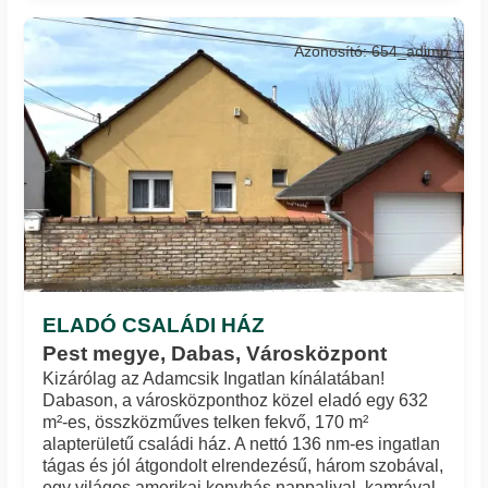
Azonosító: 654_adimp
ELADÓ CSALÁDI HÁZ
Pest megye, Dabas, Városközpont
Kizárólag az Adamcsik Ingatlan kínálatában!
Dabason, a városközponthoz közel eladó egy 632
m²-es, összközműves telken fekvő, 170 m²
alapterületű családi ház. A nettó 136 nm-es ingatlan
tágas és jól átgondolt elrendezésű, három szobával,
egy világos amerikai konyhás nappalival, kamrával,