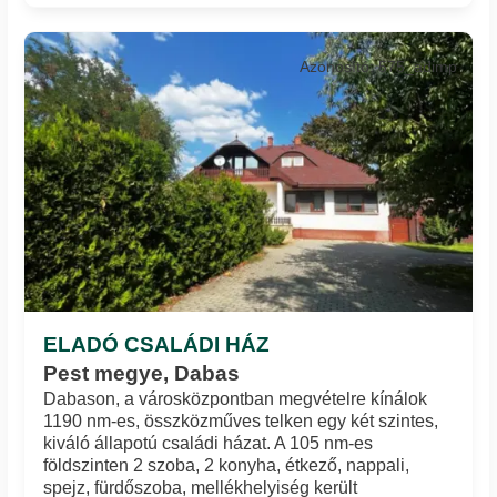
Azonosító: 575_adimp
ELADÓ CSALÁDI HÁZ
Pest megye, Dabas
Dabason, a városközpontban megvételre kínálok
1190 nm-es, összközműves telken egy két szintes,
kiváló állapotú családi házat. A 105 nm-es
földszinten 2 szoba, 2 konyha, étkező, nappali,
spejz, fürdőszoba, mellékhelyiség került