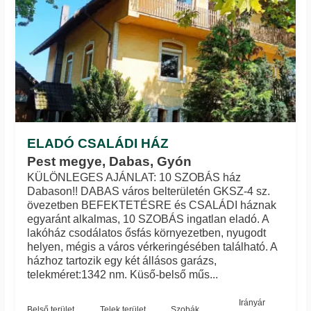
ELADÓ CSALÁDI HÁZ
Pest megye, Dabas, Gyón
KÜLÖNLEGES AJÁNLAT: 10 SZOBÁS ház
Dabason!! DABAS város belterületén GKSZ-4 sz.
övezetben BEFEKTETÉSRE és CSALÁDI háznak
egyaránt alkalmas, 10 SZOBÁS ingatlan eladó. A
lakóház csodálatos ősfás környezetben, nyugodt
helyen, mégis a város vérkeringésében található. A
házhoz tartozik egy két állásos garázs,
telekméret:1342 nm. Küső-belső műs...
Irányár
Belső terület
Telek terület
Szobák