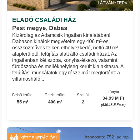
LÁTVÁNYTERV
ELADÓ CSALÁDI HÁZ
Pest megye, Dabas
Kizárólag az Adamcsik Ingatlan kínálatában!
Dabason kínálok megvételre egy 406 m²-es,
összközműves telken elhelyezkedő, nettó 40 m²
alapterületű, felújítás alatt álló családi házat. Az
ingatlanban két szoba, konyha-étkező, valamint
fürdőszoba és mellékhelyiség került kialakításra. A
felújítási munkálatok egy része már megtörtént: a
villamosháló...
Irányár
Belső terület
Telek terület
Szobák
34.99 M Ft
55 m²
406 m²
2
(636.18 E Ft/㎡)
Azonosító: 752_adimp
KÉTGENERÁCIÓS!