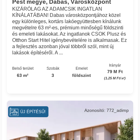
Pest megye, Dabas, Városközpont
KIZÁRÓLAG AZ ADAMCSIK INGATLAN
KÍNÁLATÁBAN! Dabas városközpontjához közel
egy különleges, kortárs lakóegyüttesben kínálunk
megvételre 63 m²-es, prémium minőségű földszinti
és emeleti lakásokat. Az ingatlanok CSOK Plusz és
Otthon Start Hitel igénybevételére is alkalmasak. Ez
a fejlesztés azonban jóval többről szól, mint új
lakások építéséről. A ...
Irányár
Belső terület
Szobák
Emelet
79 M Ft
63 m²
3
földszint
(1.25 M Ft/㎡)
Azonosító: 772_adimp
ÚJ ÉPÍTÉSŰ!