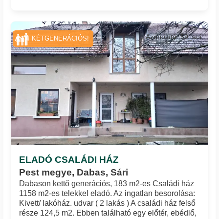
Azonosító: 59_aoi
KÉTGENERÁCIÓS!
ELADÓ CSALÁDI HÁZ
Pest megye, Dabas, Sári
Dabason kettő generációs, 183 m2-es Családi ház
1158 m2-es telekkel eladó. Az ingatlan besorolása:
Kivett/ lakóház. udvar ( 2 lakás ) A családi ház felső
része 124,5 m2. Ebben található egy előtér, ebédlő,