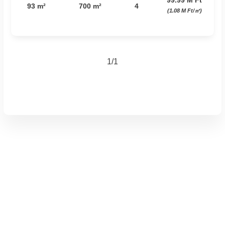
99.99 M Ft
93 m²
700 m²
4
(1.08 M Ft/㎡)
1/1