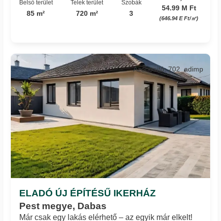
Belső terület
Telek terület
Szobák
54.99 M Ft
85 m²
720 m²
3
(646.94 E Ft/㎡)
Azonosító: 702_adimp
ELADÓ ÚJ ÉPÍTÉSŰ IKERHÁZ
Pest megye, Dabas
Már csak egy lakás elérhető – az egyik már elkelt!