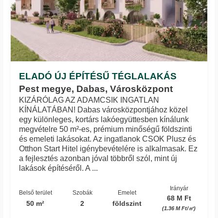
ELADÓ ÚJ ÉPÍTÉSŰ TÉGLALAKÁS
Pest megye, Dabas, Városközpont
KIZÁRÓLAG AZ ADAMCSIK INGATLAN
KÍNÁLATÁBAN! Dabas városközpontjához közel
egy különleges, kortárs lakóegyüttesben kínálunk
megvételre 50 m²-es, prémium minőségű földszinti
és emeleti lakásokat. Az ingatlanok CSOK Plusz és
Otthon Start Hitel igénybevételére is alkalmasak. Ez
a fejlesztés azonban jóval többről szól, mint új
lakások építéséről. A ...
Irányár
Belső terület
Szobák
Emelet
68 M Ft
50 m²
2
földszint
(1.36 M Ft/㎡)