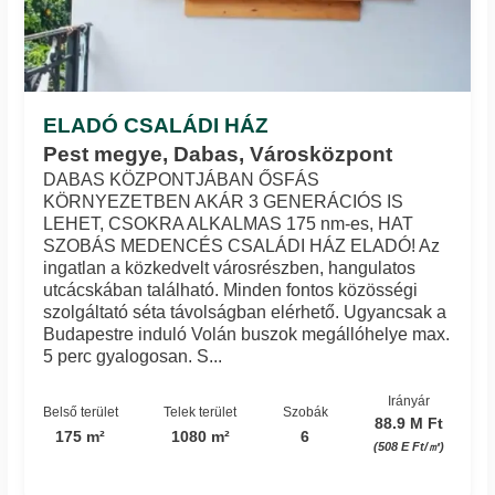
ELADÓ CSALÁDI HÁZ
Pest megye, Dabas, Városközpont
DABAS KÖZPONTJÁBAN ŐSFÁS
KÖRNYEZETBEN AKÁR 3 GENERÁCIÓS IS
LEHET, CSOKRA ALKALMAS 175 nm-es, HAT
SZOBÁS MEDENCÉS CSALÁDI HÁZ ELADÓ! Az
ingatlan a közkedvelt városrészben, hangulatos
utcácskában található. Minden fontos közösségi
szolgáltató séta távolságban elérhető. Ugyancsak a
Budapestre induló Volán buszok megállóhelye max.
5 perc gyalogosan. S...
Irányár
Belső terület
Telek terület
Szobák
88.9 M Ft
175 m²
1080 m²
6
(508 E Ft/㎡)