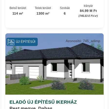
Irányár
Belső terület
Telek terület
Szobák
84.99 M Ft
114 m²
1300 m²
6
(745.53 E Ft/㎡)
Azonosító: 745_adimp
ÚJ ÉPÍTÉSŰ!
ELADÓ ÚJ ÉPÍTÉSŰ IKERHÁZ
Pest megye, Dabas