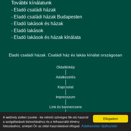
További kínálatunk
- Eladó családi házak
- Eladó családi házak Budapesten
- Eladó lakások és házak
- Eladó lakások
- Eladó lakások és házak kínálata
Eladó családi házak. Családi ház és lakás kínálat országosan
Oldaltérkép
Adatkezelés
Kapcsolat
Impresszum
Link és bannercsere
A webhely sütiket (cookie - kis méretű szöveges file-ok) használ
RSS
Elfogadom
a szolgáltatások biztosításához és a felhasználói élmény
Adatkezelési tájékoztató
fokozásához, amelyet Ön az oldal használatával elfogad.
Vár-Köz Kft. - Ingatlan nyilvántartó, ügyviteli és
Copyright © 2021.