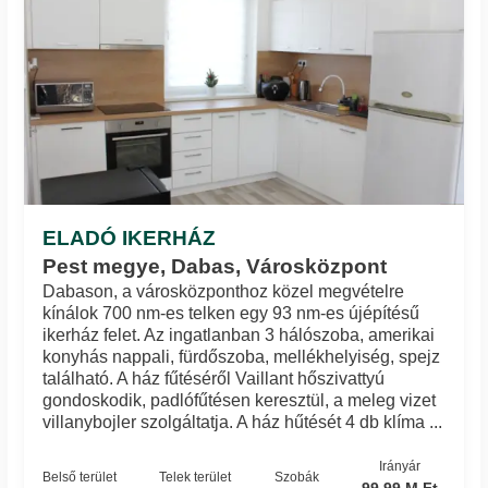
ELADÓ IKERHÁZ
Pest megye, Dabas, Városközpont
Dabason, a városközponthoz közel megvételre
kínálok 700 nm-es telken egy 93 nm-es újépítésű
ikerház felet. Az ingatlanban 3 hálószoba, amerikai
konyhás nappali, fürdőszoba, mellékhelyiség, spejz
található. A ház fűtéséről Vaillant hőszivattyú
gondoskodik, padlófűtésen keresztül, a meleg vizet
villanybojler szolgáltatja. A ház hűtését 4 db klíma ...
Irányár
Belső terület
Telek terület
Szobák