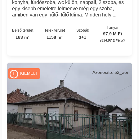
konyha, fürdőszoba, wc külön, nappali, 2 szoba, és
egy kisebb emeletre felmenve még egy szoba,
amiben van egy hűtő- fűtő klíma. Minden helyi...
Irányár
Belső terület
Telek terület
Szobák
97.9 M Ft
183 m²
1158 m²
3+1
(534.97 E Ft/㎡)
Azonosító: 52_aoi
KIEMELT