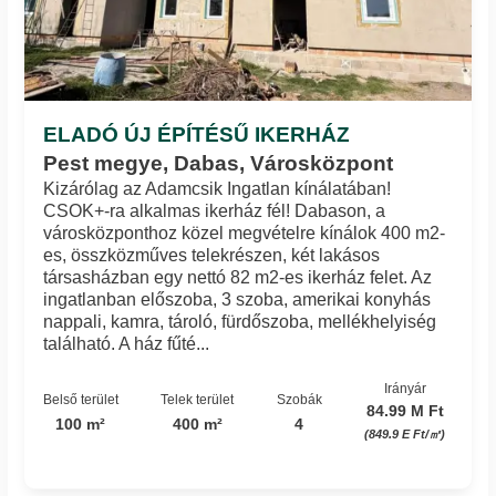
ELADÓ ÚJ ÉPÍTÉSŰ IKERHÁZ
Pest megye, Dabas, Városközpont
Kizárólag az Adamcsik Ingatlan kínálatában!
CSOK+-ra alkalmas ikerház fél! Dabason, a
városközponthoz közel megvételre kínálok 400 m2-
es, összközműves telekrészen, két lakásos
társasházban egy nettó 82 m2-es ikerház felet. Az
ingatlanban előszoba, 3 szoba, amerikai konyhás
nappali, kamra, tároló, fürdőszoba, mellékhelyiség
található. A ház fűté...
Irányár
Belső terület
Telek terület
Szobák
84.99 M Ft
100 m²
400 m²
4
(849.9 E Ft/㎡)