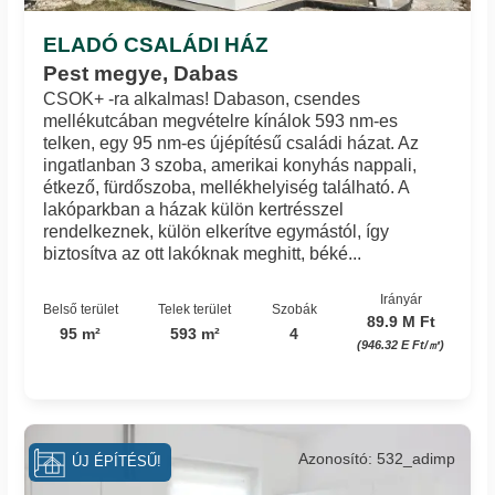
ELADÓ CSALÁDI HÁZ
Pest megye, Dabas
CSOK+ -ra alkalmas! Dabason, csendes
mellékutcában megvételre kínálok 593 nm-es
telken, egy 95 nm-es újépítésű családi házat. Az
ingatlanban 3 szoba, amerikai konyhás nappali,
étkező, fürdőszoba, mellékhelyiség található. A
lakóparkban a házak külön kertrésszel
rendelkeznek, külön elkerítve egymástól, így
biztosítva az ott lakóknak meghitt, béké...
Irányár
Belső terület
Telek terület
Szobák
89.9 M Ft
95 m²
593 m²
4
(946.32 E Ft/㎡)
Azonosító: 532_adimp
ÚJ ÉPÍTÉSŰ!