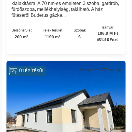
kialakításra. A 70 nm-es emeleten 3 szoba, gardrób,
fürdőszoba, mellékhelyiség, található. A ház
fűtéséről Buderus gázka...
Irányár
Belső terület
Telek terület
Szobák
106.9 M Ft
200 m²
1190 m²
6
(534.5 E Ft/㎡)
Azonosító: 558_adimp
ÚJ ÉPÍTÉSŰ!