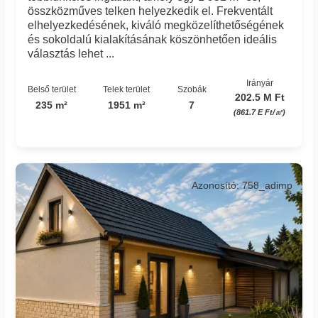
összközműves telken helyezkedik el. Frekventált
elhelyezkedésének, kiváló megközelíthetőségének
és sokoldalú kialakításának köszönhetően ideális
választás lehet ...
Irányár
Belső terület
Telek terület
Szobák
202.5 M Ft
235 m²
1951 m²
7
(861.7 E Ft/㎡)
Azonosító: 758_adimp