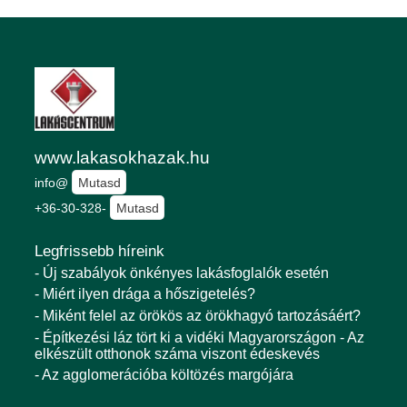
www.lakasokhazak.hu
info@
Mutasd
+36-30-328-
Mutasd
Legfrissebb híreink
- Új szabályok önkényes lakásfoglalók esetén
- Miért ilyen drága a hőszigetelés?
- Miként felel az örökös az örökhagyó tartozásáért?
- Építkezési láz tört ki a vidéki Magyarországon - Az
elkészült otthonok száma viszont édeskevés
- Az agglomerációba költözés margójára