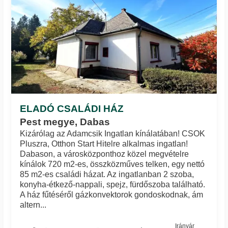
ELADÓ CSALÁDI HÁZ
Pest megye, Dabas
Kizárólag az Adamcsik Ingatlan kínálatában! CSOK
Pluszra, Otthon Start Hitelre alkalmas ingatlan!
Dabason, a városközponthoz közel megvételre
kínálok 720 m2-es, összközműves telken, egy nettó
85 m2-es családi házat. Az ingatlanban 2 szoba,
konyha-étkező-nappali, spejz, fürdőszoba található.
A ház fűtéséről gázkonvektorok gondoskodnak, ám
altern...
Irányár