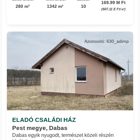
169.99 M Ft
280 m²
1342 m²
10
(607.11 E Ft/㎡)
Azonosító: 630_adimp
ELADÓ CSALÁDI HÁZ
Pest megye, Dabas
Dabas egyik nyugodt, természet közeli részén