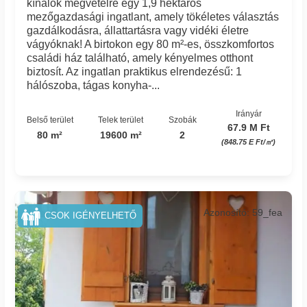
kínálok megvételre egy 1,9 hektáros
mezőgazdasági ingatlant, amely tökéletes választás
gazdálkodásra, állattartásra vagy vidéki életre
vágyóknak! A birtokon egy 80 m²-es, összkomfortos
családi ház található, amely kényelmes otthont
biztosít. Az ingatlan praktikus elrendezésű: 1
hálószoba, tágas konyha-...
Irányár
Belső terület
Telek terület
Szobák
67.9 M Ft
80 m²
19600 m²
2
(848.75 E Ft/㎡)
Azonosító: 59_fea
CSOK IGÉNYELHETŐ