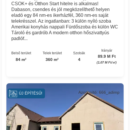
CSOK+ és Otthon Start hitelre is alkalmas!
Dabason, csendes és jól megközelíthető helyen
eladó egy 84 nm-es ikerházfél, 360 nm-es saját
telekrésszel. Az ingatlanban: 3 külön nyíló szoba
Amerikai konyhás nappali Fürdőszoba és külön WC
Tároló és gardrób A modern otthon hőszivattyús
padlóf...
Irányár
Belső terület
Telek terület
Szobák
89.9 M Ft
84 m²
360 m²
4
(1.07 M Ft/㎡)
Azonosító: 666_adimp
ÚJ ÉPÍTÉSŰ!