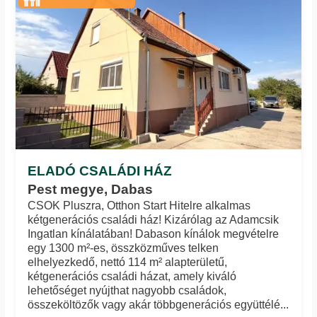
ELADÓ CSALÁDI HÁZ
Pest megye, Dabas
CSOK Pluszra, Otthon Start Hitelre alkalmas
kétgenerációs családi ház! Kizárólag az Adamcsik
Ingatlan kínálatában! Dabason kínálok megvételre
egy 1300 m²-es, összközműves telken
elhelyezkedő, nettó 114 m² alapterületű,
kétgenerációs családi házat, amely kiváló
lehetőséget nyújthat nagyobb családok,
összeköltözők vagy akár többgenerációs együttélé...