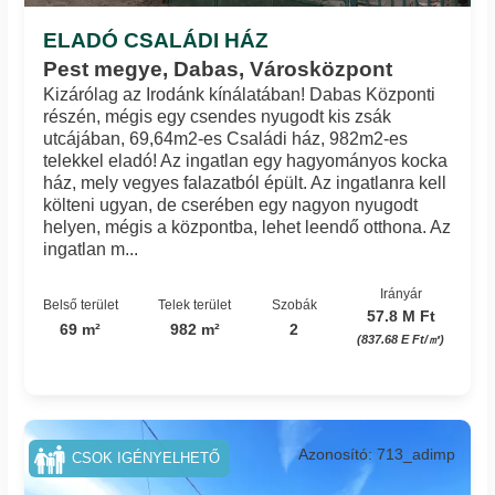
ELADÓ CSALÁDI HÁZ
Pest megye, Dabas, Városközpont
Kizárólag az Irodánk kínálatában! Dabas Központi
részén, mégis egy csendes nyugodt kis zsák
utcájában, 69,64m2-es Családi ház, 982m2-es
telekkel eladó! Az ingatlan egy hagyományos kocka
ház, mely vegyes falazatból épült. Az ingatlanra kell
költeni ugyan, de cserében egy nagyon nyugodt
helyen, mégis a központba, lehet leendő otthona. Az
ingatlan m...
Irányár
Belső terület
Telek terület
Szobák
57.8 M Ft
69 m²
982 m²
2
(837.68 E Ft/㎡)
Azonosító: 713_adimp
CSOK IGÉNYELHETŐ