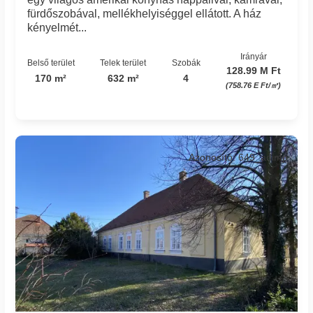
fürdőszobával, mellékhelyiséggel ellátott. A ház
kényelmét...
Irányár
Belső terület
Telek terület
Szobák
128.99 M Ft
170 m²
632 m²
4
(758.76 E Ft/㎡)
Azonosító: 649_adimp