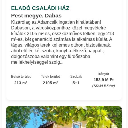
ELADÓ CSALÁDI HÁZ
Pest megye, Dabas
Kizárólag az Adamcsik Ingatlan kínálatában!
Dabason, a városközponthoz közel megvételre
kínálok 2105 m²-es, összközműves telken, egy 213
m²-es, két generáció számára is alkalmas kúriát. A
tágas, világos terek kellemes otthont biztosítanak,
ahol előtér, két szoba, konyha-étkező-nappali,
dolgozószoba valamint egy fürdőszoba
mellékhelyiséggel szolg...
Irányár
Belső terület
Telek terület
Szobák
153.9 M Ft
213 m²
2105 m²
5+1
(722.54 E Ft/㎡)
Azonosító: 70_fea